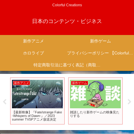
Colorful Creations
日本のコンテンツ・ビジネス
新作アニメ
新作ゲーム
ホロライブ
プライバシーポリシー 【Colorful Creation】
特定商取引法に基づく表記（商取引に関する開示）
新作アニメ
新作ゲーム
新
作ア
【最新映像】『Fate/strange Fake
雑談したり新作ゲームの映像見た
「Fa
紹
-Whispers of Dawn-』／2023
りする
ヤ
し
summer TVSPアニメ放送決定
記念