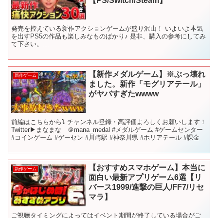
【PS/Switch/Steam】
発売を控えている新作アクションゲームが盛り沢山！ いよいよ本気
を出すPS5の作品も楽しみなものばかり♪ 是非、購入の参考にしてみ
て下さい。
━━━━━━━━━━━━━━━━━━━━━━━━━━ 🎬再生リ
スト🎬 新作ゲームをジャンル別にご紹介...
【新作メダルゲーム】※ぶっ壊れ
新作ゲーム
ました。新作「モグリアテール」
がヤバすぎたwwww
前編はこちらから⤵︎ チャンネル登録・高評価よろしくお願いします！
Twitter▶︎まなまな ＠mana_medal #メダルゲーム #ゲームセンター
#コインゲーム #ゲーセン #川崎駅 #神奈川県 #ホリアテール #課金
【おすすめスマホゲーム】本当に
新作ゲーム
面白い最新アプリゲーム6選【リ
バース1999/進撃の巨人/FF7/リセ
マラ】
ご視聴タイミングによってはイベント期間が終了している場合がご