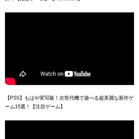
【PS5】もはや実写級！次世代機で遊べる超美麗な新作ゲ
ーム15選！【注目ゲーム】