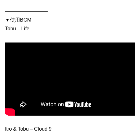
————————–
▼使用BGM
Tobu – Life
Itro & Tobu – Cloud 9