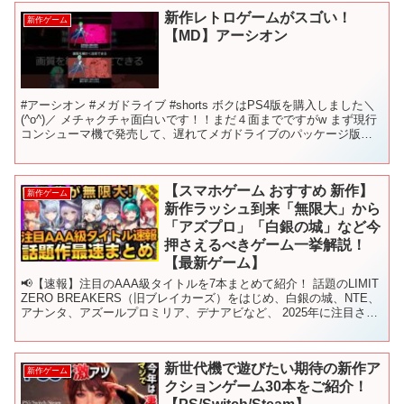
新作レトロゲームがスゴい！
新作ゲーム
【MD】アーシオン
#アーシオン #メガドライブ #shorts ボクはPS4版を購入しました＼
(^o^)／ メチャクチャ面白いです！！まだ４面までですがw まず現行
コンシューマ機で発売して、遅れてメガドライブのパッケージ版を
発売するようですよ！ アーシオン ...
【スマホゲーム おすすめ 新作】
新作ゲーム
新作ラッシュ到来「無限大」から
「アズプロ」「白銀の城」など今
押さえるべきゲーム一挙解説！
【最新ゲーム】
📢【速報】注目のAAA級タイトルを7本まとめて紹介！ 話題のLIMIT
ZERO BREAKERS（旧ブレイカーズ）をはじめ、白銀の城、NTE、
アナンタ、アズールプロミリア、デナアビなど、 2025年に注目され
る最新作を一気にチェック！TG...
新世代機で遊びたい期待の新作ア
新作ゲーム
クションゲーム30本をご紹介！