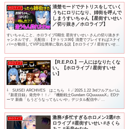
清楚モードでテトリスをしていく
ホロライブ
うちにロリになり、姉街を呼んで
しまうすいちゃん【星街すいせい
／切り抜き／ホロライブ】
すいちゃんこと、ホロライブ0期生 星街すいせい さんの切り抜きチ
ャンネルです。 元配信：【テトリス99】清楚でプレイすればスナイ
パーが動揺してVIP1位簡単に取れる説【ホロライブ / 星街すいせ
い】 ※2020/04/12の配信の切り抜きで...
【R.E.P.O.】一人にはなりたくな
ホロライブ
い。【ホロライブ / 星街すいせ
い】
⇩ SUISEI ARCHIVES はこちら ⇩ ☄2025.1.22 3rdフルアルバム
『新星目録』発売中！！☄ 『機動戦士Gundam GQuuuuuuX』EDテ
ーマ 新曲「もうどうなってもいいや」デジタル配信中☄
▼▼▼▼▼▼▼▼▼▼...
激務⚡️多忙すぎるホロメン3選#ホ
ホロライブ
ロライブ #星街すいせい #さくら
みこ #天音かなた