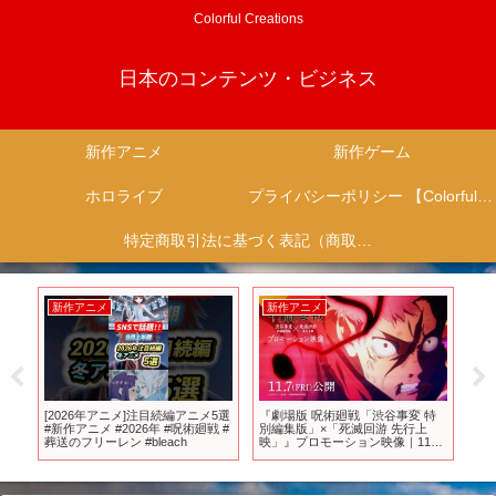
Colorful Creations
日本のコンテンツ・ビジネス
新作アニメ
新作ゲーム
ホロライブ
プライバシーポリシー 【Colorful Creation】
特定商取引法に基づく表記（商取引に関する開示）
新作アニメ
新作アニメ
新
イ
[2026年アニメ]注目続編アニメ5選
『劇場版 呪術廻戦「渋谷事変 特
T
残念
#新作アニメ #2026年 #呪術廻戦 #
別編集版」×「死滅回游 先行上
テ
葬送のフリーレン #bleach
映」』プロモーション映像｜11月
念映
7日よりIMAX同時上映！全世界、
順次公開！