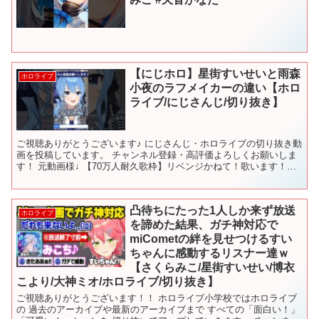
【にじホロ】星街すいせいと雨森
ホロライブ
小夜のラフメイカーの違い【ホロ
ライブ/にじさんじ/切り抜き】
ご視聴ありがとうございます♪ にじさんじ・ホロライブの切り抜き動
画を投稿しています。 チャンネル登録・高評価よろしくお願いしま
す！ 元動画様↓ 【70万人耐久歌枠】リベンジかねて！歌います！
【ホロライブ / 星街すいせい】 ヤンデレる放送 ...
凸待ちにたった1人しか来ず放送
ホロライブ
を諦めた結果、ガチ神対応で
miCometの絆を見せつけるすい
ちゃんに感動するリスナー達ｗ
【さくらみこ/星街すいせい/博衣
こより/大神ミオ/ホロライブ/切り抜き】
ご視聴ありがとうございます！！ ホロライブ小学校ではホロライブ
の 過去のアーカイブや最新のアーカイブまで すべての「面白い！」