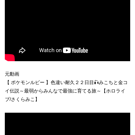
元動画
【 ポケモンルビー 】色違い耐久２２日目🎣みこちと金コ
イ伝説～最弱からみんなで最強に育てる旅～【ホロライ
ブ/さくらみこ】