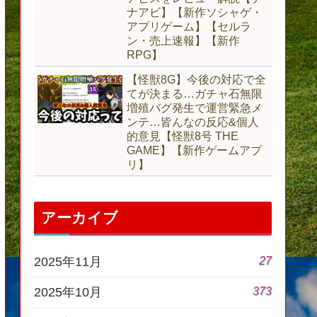
ナアビ】【新作ソシャゲ・
アプリゲーム】【セルラ
ン・売上速報】【新作
RPG】
【怪獣8G】今後の対応で全
てが決まる…ガチャ石無限
増殖バグ発生で運営緊急メ
ンテ…皆んなの反応&個人
的意見【怪獣8号 THE
GAME】【新作ゲームアプ
リ】
アーカイブ
27
2025年11月
373
2025年10月