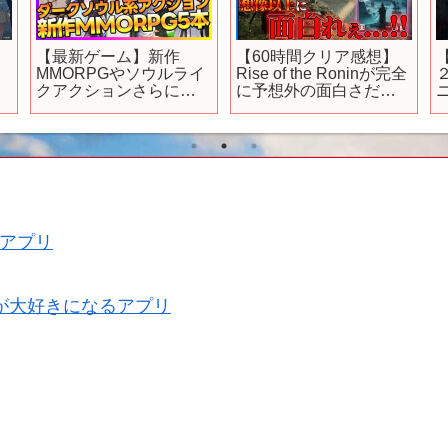
メ
【最新ゲーム】新作
【60時間クリア感想】
MMORPGやソウルライ
Rise of the Roninが完全
クアクションさらに美
に予想外の面白さだっ
ニ
少女ローグライクアク
た件…!!【先行レビュ
ションなど5本紹介
ー】
アプリ
が大好きになるアプリ