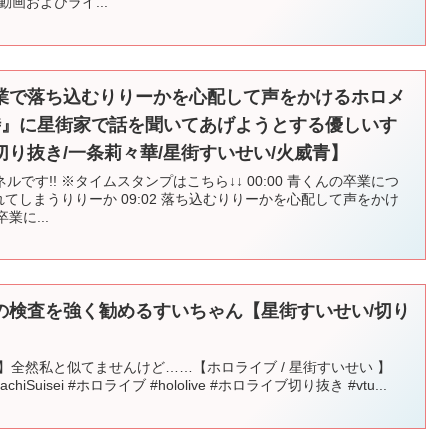
---- この動画およびライ...
業で落ち込むりりーかを心配して声をかけるホロメ
時』に星街家で話を聞いてあげようとする優しいす
り抜き/一条莉々華/星街すいせい/火威青】
です!! ※タイムスタンプはこちら↓↓ 00:00 青くんの卒業につ
が溢れてしまうりりーか 09:02 落ち込むりりーかを心配して声をかけ
業に...
の検査を強く勧めるすいちゃん【星街すいせい/切り
ytime】全然私と似てませんけど……【ホロライブ / 星街すいせい 】
imachiSuisei #ホロライブ #hololive #ホロライブ切り抜き #vtu...