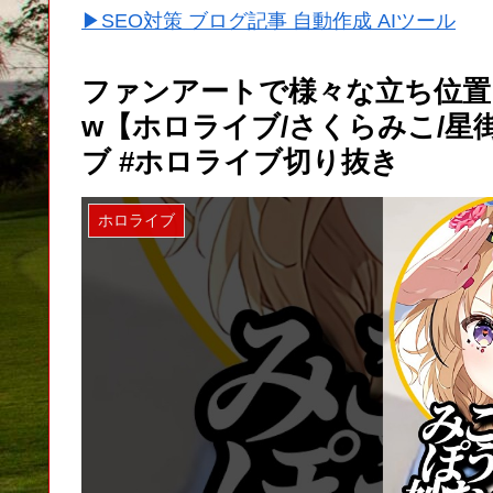
▶SEO対策 ブログ記事 自動作成 AIツール
ファンアートで様々な立ち位置
w【ホロライブ/さくらみこ/星
ブ #ホロライブ切り抜き
ホロライブ