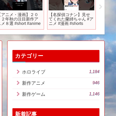
【アニメ・漫画】２０
【名探偵コナン】見せ
【新作
２２年秋の注目新作ア
てくれた蘭姉ちゃん #ア
介】大手
メ８選 #short #anime
ニメ #漫画 #shorts
年ぶり
リマン
カテゴリー
1,184
ホロライブ
946
新作アニメ
1,146
新作ゲーム
新着記事