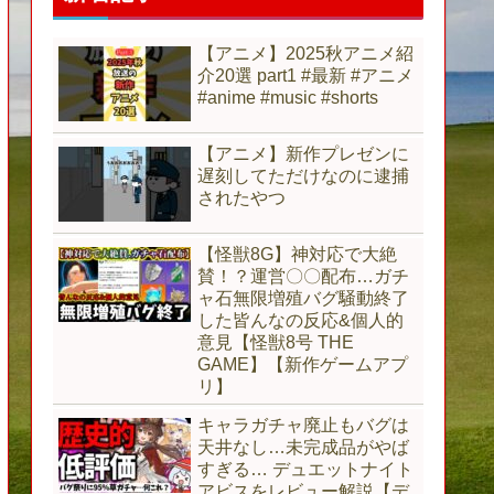
【アニメ】2025秋アニメ紹
介20選 part1 #最新 #アニメ
#anime #music #shorts
【アニメ】新作プレゼンに
遅刻してただけなのに逮捕
されたやつ
【怪獣8G】神対応で大絶
賛！？運営〇〇配布…ガチ
ャ石無限増殖バグ騒動終了
した皆んなの反応&個人的
意見【怪獣8号 THE
GAME】【新作ゲームアプ
リ】
キャラガチャ廃止もバグは
天井なし…未完成品がやば
すぎる… デュエットナイト
アビスをレビュー解説【デ