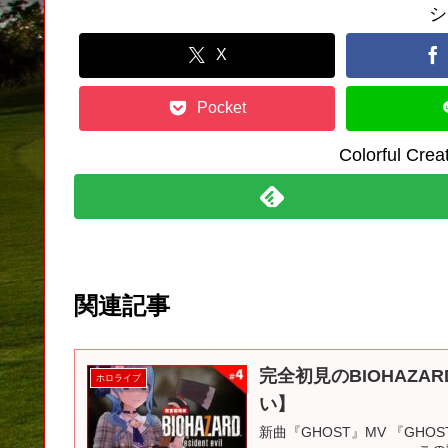
シ
X
Pocket
Colorful C
関連記事
完全初見のBIOHAZARD
ホロライブ
い】
新曲『GHOST』MV 『GHOST』の購入はこ