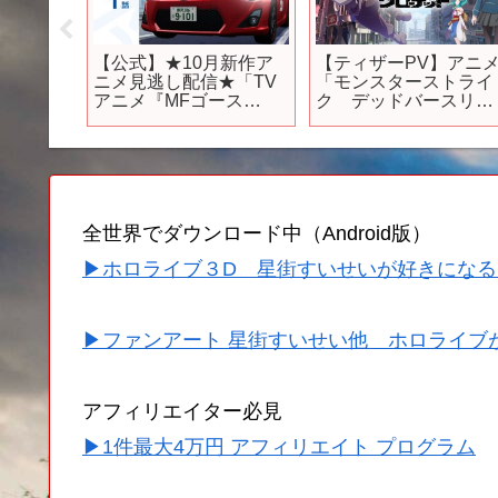
ナムと
【公式】★10月新作ア
【ティザーPV】アニ
ムから
ニメ見逃し配信★「TV
「モンスターストライ
てるゲ
アニメ『MFゴース
ク デッドバースリロ
ト』」第1話期間限定本
ーデッド」
編配信
全世界でダウンロード中（Android版）
▶ホロライブ３D 星街すいせいが好きになる
▶ファンアート 星街すいせい他 ホロライブ
アフィリエイター必見
▶1件最大4万円 アフィリエイト プログラム