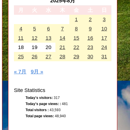
2025年8月
月
火
水
木
金
土
日
1
2
3
4
5
6
7
8
9
10
11
12
13
14
15
16
17
18
19
20
21
22
23
24
25
26
27
28
29
30
31
« 7月
9月 »
Site Statistics
Today's visitors:
317
Today's page views: :
481
Total visitors :
43,593
Total page views:
48,940