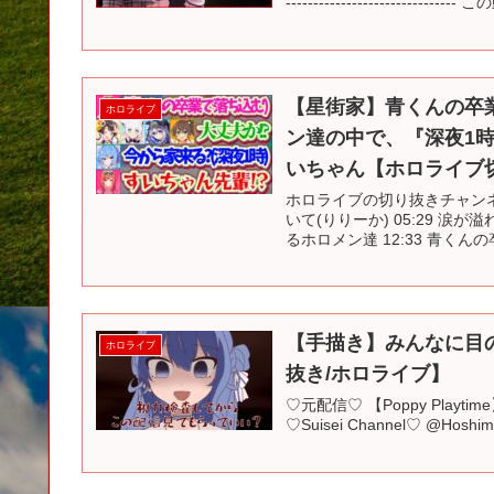
---------------------------
【星街家】青くんの卒
ホロライブ
ン達の中で、『深夜1
いちゃん【ホロライブ切
ホロライブの切り抜きチャンネル
いて(りりーか) 05:29 涙
るホロメン達 12:33 青くんの卒
【手描き】みんなに目
ホロライブ
抜き/ホロライブ】
♡元配信♡ 【Poppy Pla
♡Suisei Channel♡ @Hosh