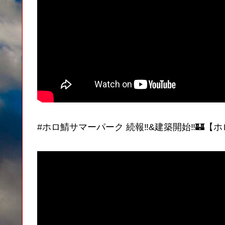
#ホロ鯖サマーパーク 続報‼&建築開始‼🏰【ホ