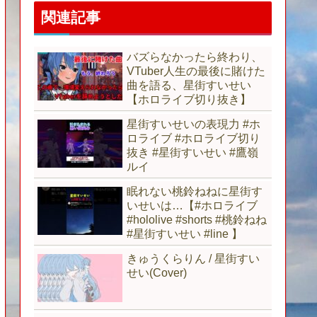
関連記事
バズらなかったら終わり、
VTuber人生の最後に賭けた
曲を語る、星街すいせい
【ホロライブ切り抜き】
星街すいせいの表現力 #ホ
ロライブ #ホロライブ切り
抜き #星街すいせい #鷹嶺
ルイ
眠れない桃鈴ねねに星街す
いせいは…【#ホロライブ
#hololive #shorts #桃鈴ねね
#星街すいせい #line 】
きゅうくらりん / 星街すい
せい(Cover)