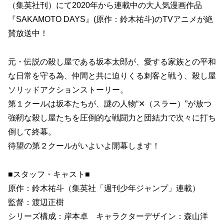
（集英社刊）にて2020年から連載中の大人気漫画作品
『SAKAMOTO DAYS』(原作：鈴木祐斗)のTVアニメが絶
賛放送中！
元・伝説の殺し屋である坂本太郎が、愛する家族との平和
な日常を守る為、仲間と共に迫りくる刺客と戦う、殺し屋
ソリッドアクションストーリー。
第１クールは坂本たちが、謎の人物“✕（スラー）”が放つ
強靭な殺し屋たちを圧倒的な戦闘力と団結力で次々に打ち
倒して終幕。
待望の第２クールがいよいよ開幕します！
■スタッフ・キャスト■
原作：鈴木祐斗（集英社「週刊少年ジャンプ」連載）
監督：渡辺正樹
シリーズ構成：岸本卓 キャラクターデザイン：森山洋