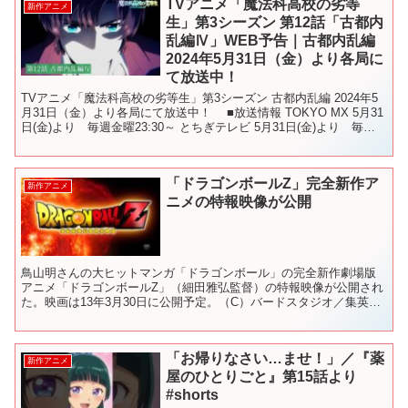
TVアニメ「魔法科高校の劣等
新作アニメ
生」第3シーズン 第12話「古都内
乱編Ⅳ」WEB予告｜古都内乱編
2024年5月31日（金）より各局に
て放送中！
TVアニメ「魔法科高校の劣等生」第3シーズン 古都内乱編 2024年5
月31日（金）より各局にて放送中！ ■放送情報 TOKYO MX 5月31
日(金)より 毎週金曜23:30～ とちぎテレビ 5月31日(金)より 毎週
金曜23:30～ ...
「ドラゴンボールZ」完全新作ア
新作アニメ
ニメの特報映像が公開
鳥山明さんの大ヒットマンガ「ドラゴンボール」の完全新作劇場版
アニメ「ドラゴンボールZ」（細田雅弘監督）の特報映像が公開され
た。映画は13年3月30日に公開予定。（C）バードスタジオ／集英社
（C）「2013ドラゴンボールZ」製作委員会 【関...
「お帰りなさい…ませ！」／『薬
新作アニメ
屋のひとりごと』第15話より
#shorts