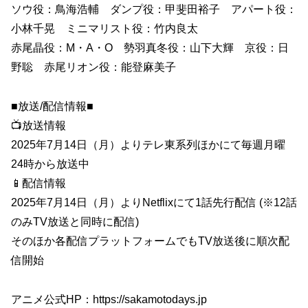
ソウ役：鳥海浩輔 ダンプ役：甲斐田裕子 アパート役：
小林千晃 ミニマリスト役：竹内良太
赤尾晶役：M・A・O 勢羽真冬役：山下大輝 京役：日
野聡 赤尾リオン役：能登麻美子
■放送/配信情報■
📺放送情報
2025年7月14日（月）よりテレ東系列ほかにて毎週月曜
24時から放送中
📱配信情報
2025年7月14日（月）よりNetflixにて1話先行配信 (※12話
のみTV放送と同時に配信)
そのほか各配信プラットフォームでもTV放送後に順次配
信開始
アニメ公式HP：https://sakamotodays.jp