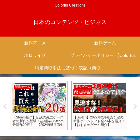
Colorful Creations
日本のコンテンツ・ビジネス
新作アニメ
新作ゲーム
ホロライブ
プライバシーポリシー 【Colorful Creation】
特定商取引法に基づく表記（商取引に関する開示）
新作ゲーム
新作ゲーム
新
すぎ
【Steam新作】伝説の死にゲー作
【Switch】2022年2月発売予定の
【
作
者の新作が登場！超期待のSteam
新作ゲームソフト全23本を紹介！
る超
最新作20選！！【2024年5月第4
【おすすめゲーム紹介】
【PS
週】