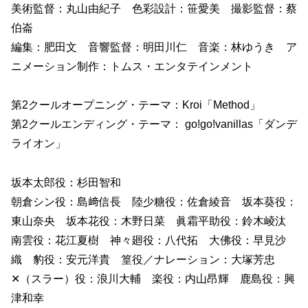
美術監督：丸山由紀子 色彩設計：笹愛美 撮影監督：蔡
伯崙
編集：肥田文 音響監督：明田川仁 音楽：林ゆうき ア
ニメーション制作：トムス・エンタテインメント
第2クールオープニング・テーマ：Kroi「Method」
第2クールエンディング・テーマ： go!go!vanillas「ダンデ
ライオン」
坂本太郎役：杉田智和
朝倉シン役：島﨑信長 陸少糖役：佐倉綾音 坂本葵役：
東山奈央 坂本花役：木野日菜 眞霜平助役：鈴木崚汰
南雲役：花江夏樹 神々廻役：八代拓 大佛役：早見沙
織 豹役：安元洋貴 篁役／ナレーション：大塚芳忠
✕（スラー）役：浪川大輔 楽役：内山昂輝 鹿島役：興
津和幸