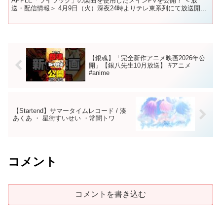
APPLE「ライラック」の楽曲を使用したメインPVを公開！ ＜放
送・配信情報＞ 4月9日（火）深夜24時よりテレ東系列にて放送開
始！ 放送直後より Prime Vide...
【銀魂】「完全新作アニメ映画2026年公
開」【銀八先生10月放送】 #アニメ
#anime
【Startend】サマータイムレコード / 湊
あくあ ・ 星街すいせい ・常闇トワ
コメント
コメントを書き込む