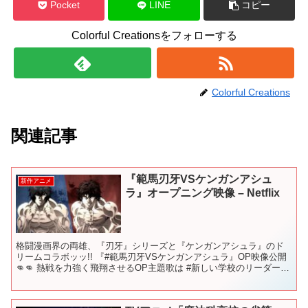
Pocket
LINE
コピー
Colorful Creationsをフォローする
Colorful Creations
関連記事
『範馬刃牙VSケンガンアシュ
新作アニメ
ラ』オープニング映像 – Netflix
格闘漫画界の両雄、『刃牙』シリーズと『ケンガンアシュラ』のド
リームコラボッッ!! 『#範馬刃牙VSケンガンアシュラ』OP映像公開
👊👊 熱戦を力強く飛翔させるOP主題歌は #新しい学校のリーダーズ
「Fly High」!! 💥キャスト 範馬刃牙...