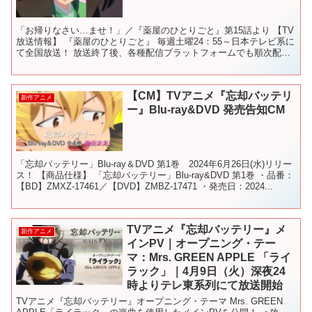
「お帰りなさい…ませ！」／『薬屋のひとりごと』第15話より 【TV
放送情報】 『薬屋のひとりごと』 毎週土曜24：55～日本テレビ系に
て全国放送！ 放送終了後、各種配信プラットフォームでも順次配
信！ #薬屋のひとりごと ＃shorts #s...
【CM】TVアニメ『忘却バッテリ
新作アニメ
ー』Blu-ray&DVD 発売告知CM
「忘却バッテリー」Blu-ray＆DVD 第1巻 2024年6月26日(水)リリー
ス！ 【商品仕様】 「忘却バッテリー」Blu-ray&DVD 第1巻 ・品番：
【BD】ZMXZ-17461／【DVD】ZMBZ-17471 ・発売日：2024...
TVアニメ『忘却バッテリー』メ
新作アニメ
インPV｜オープニング・テー
マ：Mrs. GREEN APPLE 「ライ
ラック」｜4月9日（火）深夜24
時よりテレ東系列にて放送開始
TVアニメ『忘却バッテリー』オープニング・テーマ Mrs. GREEN