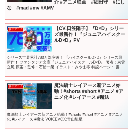
介 #アニメ映画 #細田守 #にし
な #mad #mv #AMV
【CV.日笠陽子】『D×D』シリー
新作アニメ
ズ最新作！『ジュニアハイスクー
ルD×D』PV
シリーズ世界累計780万部突破！ 『ハイスクールD×D』シリーズ最
新作！ ファンタジア文庫『ジュニアハイスクールD×D』 著者：東雲
立風 原案・監修：石踏一榮 イラスト：みやま零 特設ページ： 書籍
情報： 公式X： 【キャスト】 リアス・グ...
魔法騎士レイアース新アニメ始
新作アニメ
動！#shorts #short #アニメ #ア
ニメ化 #レイアース #魔法
魔法騎士レイアース新アニメ始動！#shorts #short #アニメ #アニメ
化 #レイアース #魔法 VOICEVOX:青山龍星