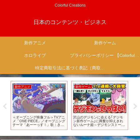
Colorful Creations
日本のコンテンツ・ビジネス
新作アニメ
新作ゲーム
ホロライブ
プライバシーポリシー 【Colorful Creation】
特定商取引法に基づく表記（商取引に関する開示）
新作アニメ
新作ゲーム
新
発
＜オープニング映像フル＞TVアニ
沢山のデジモンに会える｢デジモ
【衝
オ
メ「ONE PIECE」／オープニング
ン新作ゲーム｣に興奮が抑えきれ
『
テーマ「あーーっす！」歌：きた
ないルーナ姫～デジモンストーリ
決
だにひろし
ー タイムストレンジャー面白まと
定！
め～【姫森ルーナ/ホロライブ切り
放
抜き】
め