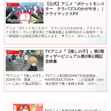
【公式】アニメ「ポケットモンス
新作アニメ
ター テラパゴスのかがやき」｜
クライマックスPV
アニメ「ポケットモンスター テラパゴスのかがやき」クライマッ
クス突入！ テレビ東京系にて毎週金曜よる6時55分から放送中！ ※
一部地域では放送日時が異なります。 ▼アニメ「ポケットモンスタ
ー」公式サイトはこちら ▼アニメ「ポケットモンスター...
TVアニメ『【推しの子】』第2期
新作アニメ
ティザービジュアル第2弾公開記
念映像
TVアニメ『【推しの子】』TVアニメ第2期2024年7月放送開始。
2024年7月、開幕＿＿＿。 ✦INTRODUCTION✦ 「この芸能界（せか
い）において嘘は武器だ」 地方都市で働く産婦人科医・ゴロー。 あ
る日"推し"のアイドル「B小町...
TVアニメ「友達の妹が俺にだけウザい」