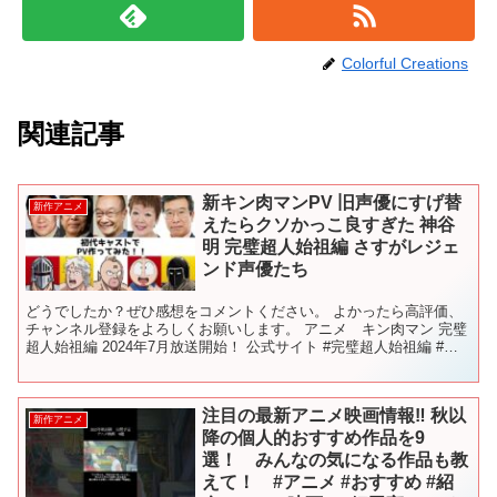
Colorful Creations
関連記事
新キン肉マンPV 旧声優にすげ替
新作アニメ
えたらクソかっこ良すぎた 神谷
明 完璧超人始祖編 さすがレジェ
ンド声優たち
どうでしたか？ぜひ感想をコメントください。 よかったら高評価、
チャンネル登録をよろしくお願いします。 アニメ キン肉マン 完璧
超人始祖編 2024年7月放送開始！ 公式サイト #完璧超人始祖編 #キ
ン肉マン #神谷明 #ゆでたまご
注目の最新アニメ映画情報‼️ 秋以
新作アニメ
降の個人的おすすめ作品を9
選！ みんなの気になる作品も教
えて！ #アニメ #おすすめ #紹