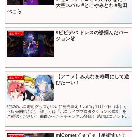
大空スバル #とこやみとわ #兎田
ぺこら
#ビビデバ ドレスの裾掴んだバー
ホロライブ
ジョン👗
【アニメ】みんなを寿司にして遊
ホロライブ
びた〜い！
待望のホロ寿司グッズがついに発売決定！vol.1は11月22日（水）か
ら販売開始予定。 詳しくは「ホロライブプロダクション公式X」を
ご確認ください！ 面白かったらチャンネル登録！ 感想はコメントか
#ホロぐら でツイート！ ▶︎ホロのぐらふ...
miCometてぇてぇ【星街すいせ
ホロライブ