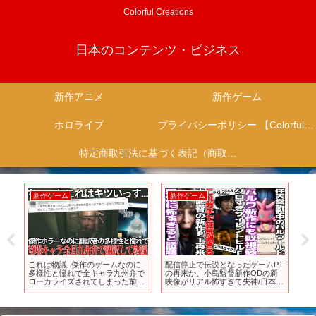
Colorful Creations
日本のコンテンツ・ビジネス
新作アニメ
新作ゲーム
ホロライブ
プライバシーポリシー 【Colorful Creation】
特定商取引法に基づく表記（商取引に関する開示）
新作ゲーム
新作ゲーム
新
これは物議..傑作のゲームなのに
配信停止で伝説となったゲームPT
歴
す
多様性と憧れで全キャラ九州弁で
の再来か、小島監督新作ODの新
多
】
ローカライズされてしまった前代
映像がリアル怖すぎて失神/日本舞
ンR
未聞の新作..外人が九州弁話して
台の新作サイレントヒルFがグロ
シュール過ぎて布教もクソもない
と土★着★信★仰で竜騎士らしさ
【Still Wakes the Deep】
爆発でもかなり良い/パルワールド
新作に既視感