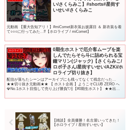
い/さくらみこ】#shorts#星街す
いせい#さくらみこ
元動画 【重大告知アリ！】#miComet新衣装お披露目 ＆ 新衣装を着
て○○○に行ってみた…⁉【ホロライブ / miComet】
0期生ホストで厄介客ムーブを楽
ホロライブ
しんでたらそら斗に詰められる宝
鐘マリン(ジャック)【さくらみこ/
ロボ子さん/星街すいせい/AZKi/ホ
ロライブ切り抜き】
配信が落ちたシーンはアーカイブにも残ってなくて残念だった…
★★切り抜き元動画★★ 【 ホスト企画 】ようこそCLUB ZERO へ
💎No.1ホスト目指して売り上げ勝負💘🍾【#0期生ホスト】 ★★出演
ホロライブVtuber★★ ・ときのそら...
【雑談】全員優勝！名古屋いってきた！
【ホロライブ / 星街すいせい】