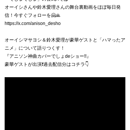
オーイシさんや鈴木愛理さんの舞台裏動画をほぼ毎日発
信！今すぐフォローを🤗🙏
https://x.com/anison_desho
オーイシマサヨシ＆鈴木愛理が豪華ゲストと「ハマったア
ニメ」について語りつくす！
『アニソン神曲カバーでしょdeショー!!』
豪華ゲストが出演❗️過去配信分はコチラ👇