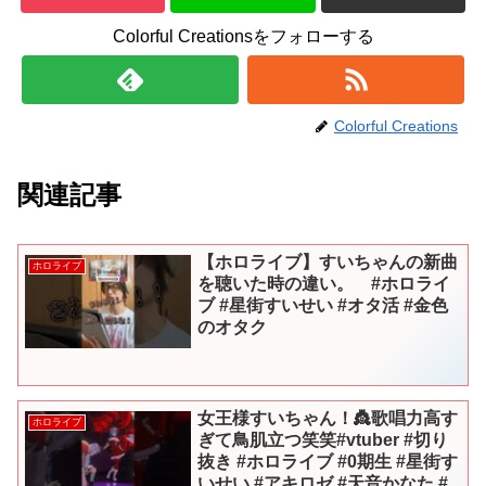
Colorful Creationsをフォローする
Colorful Creations
関連記事
【ホロライブ】すいちゃんの新曲
ホロライブ
を聴いた時の違い。 #ホロライ
ブ #星街すいせい #オタ活 #金色
のオタク
女王様すいちゃん！👸歌唱力高す
ホロライブ
ぎて鳥肌立つ笑笑#vtuber #切り
抜き #ホロライブ #0期生 #星街す
いせい #アキロゼ #天音かなた #