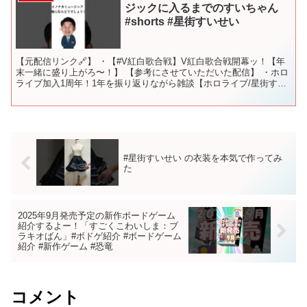
ジックに入るまでのすいちゃん
#shorts #星街すいせい
【元配信リンク🔗】 ・【#V紅白歌合戦】V紅白歌合戦開幕ッ！【年
末一緒に盛り上がろ〜！】 【参考にさせていただいた配信】 ・ホロ
ライブ加入1周年！1年を振り返りながら雑談【ホロライブ/星街すい
せい】 天球が1000万再生を超えた時コミュニテ...
#星街すいせい の衣装を本気で作ってみ
た
2025年9月発売予定の新作ボードゲーム
紹介するよー！「すごくこわいしま：ブ
ラキオばん」#ボドゲ紹介 #ボードゲーム
紹介 #新作ゲーム #恐竜
コメント