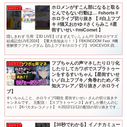
ホロメンがすこん部になると取る
ホロライブ
とんでもない行動は… #shorts #
ホロライブ切り抜き 【 #白上フブ
キ #猫又おかゆ #さくらみこ #星
街すいせい #miComet 】
隠しきれず 引用 【3D LIVE】げまずえでぃしょん!!!!【#ホロゲマズ
結成記念LIVE2024】 【重大告知あり！！】FBKINGDOM Fest. #機
密解禁フブキングダム【白上フブキ/ホロライブ】 VOICEVOX:四国
めたん 8...
フブちゃんの声マネしたりロリ化
ホロライブ
したりしてカワボでスプラトゥー
ンをするすいちゃん【星街すいせ
い／白上フブキ／角巻わため／不
知火フレア／切り抜き／ホロライ
ブ】
すいちゃんこと、ホロライブ0期生 星街すいせい さんの切り抜きチ
ャンネルです。 元配信：【スプラトゥーン３】みずしか勝たんのじ
ゃい！【#バカタレコメット】 ※2022/11/12の配信の切り抜きです
すいちゃんのチャンネルを登録お願いします...
【30秒でわかる】イノナカミュー
ホロライブ