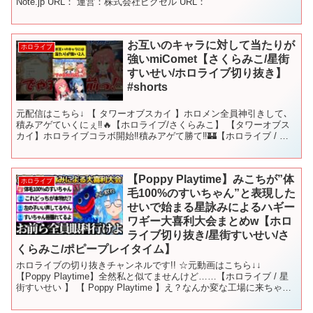
Note.jp URL： 運営：株式会社ピクセル URL：
お互いのキャラに対して当たりが
ホロライブ
強いmiComet【さくらみこ/星街
すいせい/ホロライブ切り抜き】
#shorts
元配信はこちら↓ 【 タワーオブスカイ 】ホロメン全員神引きして､
積みアゲていくにぇ‼🔥【ホロライブ/さくらみこ】 【タワーオブス
カイ】ホロライブコラボ開始‼積みアゲて勝て‼🏰【ホロライブ / 星
街すいせい】 #さくらみこ #星街すいせい ...
【Poppy Playtime】みこちが”体
ホロライブ
毛100%のすいちゃん”と表現した
せいで始まる星詠みによるハギー
ワギー大喜利大会まとめw【ホロ
ライブ切り抜き/星街すいせい/さ
くらみこ/ポピープレイタイム】
ホロライブの切り抜きチャンネルです!! ☆元動画はこちら↓↓
【Poppy Playtime】全然私と似てませんけど……【ホロライブ / 星
街すいせい 】 【 Poppy Playtime 】え？なんか変な工場に来ちゃっ
たにぇ――？【ホロラ...