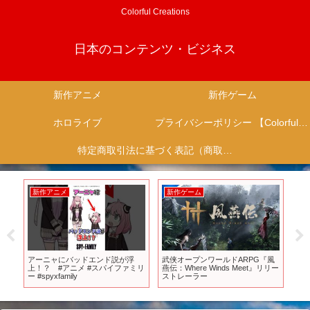
Colorful Creations
日本のコンテンツ・ビジネス
新作アニメ
新作ゲーム
ホロライブ
プライバシーポリシー 【Colorful Creation】
特定商取引法に基づく表記（商取引に関する開示）
新作アニメ
新作ゲーム
新
ー
アーニャにバッドエンド説が浮
武侠オープンワールドARPG『風
【2
上！？ #アニメ #スパイファミリ
燕伝：Where Winds Meet』リリー
ぎ
ー #spyxfamily
ストレーラー
会