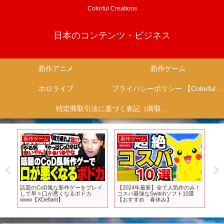
Colorful Creations
日本のコンテンツ・ビジネス
新作アニメ
新作ゲーム
ホロライブ
プライバシーポリシー 【Colorful Creation】
特定商取引法に基づく表記（商取引に関する開示）
新作ゲーム
新作ゲーム
新
！
話題のCoD風な新作ゲーをプレイ
【2024年最新】全て人気作のみ！
【
して早々口が悪くなるボドカ
コスパ最強なSwitchソフト10選
始
www【XDefiant】
【おすすめ 春休み】
ー
動