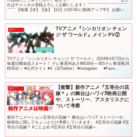
ればチャンネル登録よろしくお願いします！ ￣￣￣￣￣￣￣￣￣￣
￣￣ 【毎週【水】【金】【日】の20:00-に動画アップ中】 お願いし
ます！ 使用BGM【極東の羊、テレキャスター...
TVアニメ『シンカリオン チェン
新作アニメ
ジ ザ ワールド』メイン PV②
TVアニメ『シンカリオン チェンジ ザ ワールド』 2024年4月7日から
毎週日曜放送スタート！ テレ東系列あさ8時30分～/BSテレ東深夜24
時35分～ ◾️公式サイト ◾️X（旧Twitter） ◾️Instagram ◾️Face...
【衝撃】新作アニメ『五等分の花
新作アニメ
嫁＊』の舞台はハワイ⁉︎映画公開
や、ストーリー、アスタリスクに
ついて考察
新作アニメーション五等分の花嫁＊ 舞台はハワイ⁉︎ ストーリーや、
映画化に関してちょっとだけ考察していきます。 #五等分の花嫁 #五
等分の花嫁＊ #ごとよめ #五等分 #五等分の花嫁∽