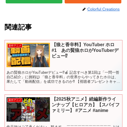
Colorful Creations
関連記事
【狼と香辛料】YouTuber ホロ
新作アニメ
#1 あの賢狼ホロがYouTuberデ
ビュー⁉
あの賢狼ホロがYouTuberデビュー⁉🍎 記念すべき第1回は「一問一答
自己紹介」に挑戦🐺 「狼と香辛料」の世界からやってきたホロは、
果たして「動画配信」を成功できるのか⁈ 【視聴者プレゼントキャン
ペーン】 ご参加いただいた方々から抽選で５...
【2025秋アニメ】続編新作ライ
新作アニメ
ンナップ【ヒロアカ】【スパイフ
ァミリー】 #アニメ #anime
作品抜けご了承ください。観ます。 ￣￣￣￣￣￣￣￣￣￣￣￣ よけ