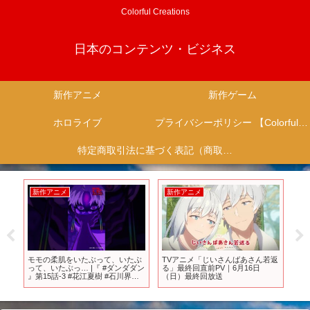
Colorful Creations
日本のコンテンツ・ビジネス
新作アニメ
新作ゲーム
ホロライブ
プライバシーポリシー 【Colorful Creation】
特定商取引法に基づく表記（商取引に関する開示）
新作アニメ
新作アニメ
新
始
モモの柔肌をいたぶって、いたぶ
TVアニメ「じいさんばあさん若返
“
って、いたぶっ… |『 #ダンダダン
る」最終回直前PV｜6月16日
『
』第15話-3 #花江夏樹 #石川界人
（日）最終回放送
に
#shorts #アニメ #anime
れ
予