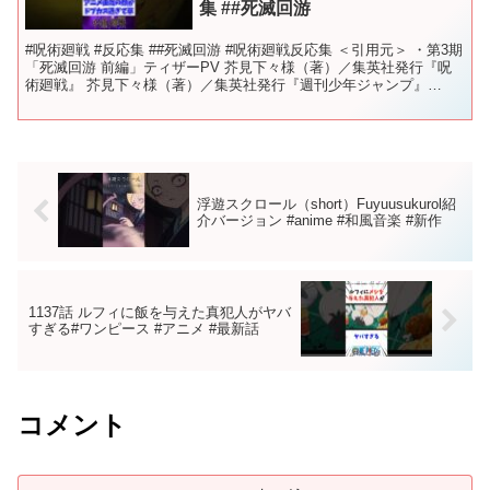
集 ##死滅回游
#呪術廻戦 #反応集 ##死滅回游 #呪術廻戦反応集 ＜引用元＞ ・第3期
「死滅回游 前編」ティザーPV 芥見下々様（著）／集英社発行『呪
術廻戦』 芥見下々様（著）／集英社発行『週刊少年ジャンプ』
MAPPA様 虎杖っぽい音声はCOEIRO...
浮遊スクロール（short）Fuyuusukurol紹
介バージョン #anime #和風音楽 #新作
1137話 ルフィに飯を与えた真犯人がヤバ
すぎる#ワンピース #アニメ #最新話
コメント