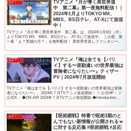
TVアニメ『月が導く異世界道
新作アニメ
中 第二幕』第一夜無料配信！｜
2024年1月よりTOKYO MX、
MBS、BS日テレ、AT-Xにて放送
中！
TVアニメ『月が導く異世界道中 第二幕』は、2024年1月8日（月）
よりTOKYO MX、MBS、BS日テレ、AT-Xにて放送中。 この度、第
一夜「え？荒城の月？」を無料配信！ 異世界世直しファンタジー第
二幕の幕開けをこの機会にぜひ！！ ▷...
TVアニメ『俺は全てを【パリ
新作アニメ
イ】する〜逆勘違いの世界最強は
冒険者になりたい〜』ティザー
PV｜2024年7月放送開始
TVアニメ『俺は全てを【パリイ】する〜逆勘違いの世界最強は冒険
者になりたい〜』、2024年７月TVアニメ放送開始！ ▷公式HP： ▷
公式X： ◆ON AIR 2024年７月TVアニメ放送開始 ◆Introduction
「小説家になろう」年...
【呪術廻戦】特番で呪術3期のと
新作アニメ
んでもない新情報が公開されるｗ
に対する反応集 #呪術廻戦 #反応