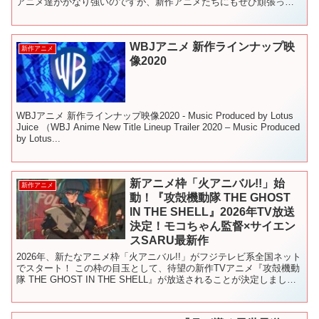
アニメ達がかなり強いのですが、新作アニメたちにもぜひ頑張って
もらいたい！！ 2023年の新作アニメの中から覇権...
WBJアニメ 新作ラインナップ映
新作アニメ
像2020
WBJアニメ 新作ラインナップ映像2020 - Music Produced by Lotus
Juice （WBJ Anime New Title Lineup Trailer 2020 – Music Produced
by Lotus...
新アニメ枠「火アニバル!!」始
新作アニメ
動！『攻殻機動隊 THE GHOST
IN THE SHELL』2026年TV放送
決定！モコちゃん監督×サイエン
スSARU最新作
2026年、新たなアニメ枠「火アニバル!!」がフジテレビ系全国ネット
でスタート！ この枠の目玉として、待望の新作TVアニメ『攻殻機動
隊 THE GHOST IN THE SHELL』が放送されることが決定しまし
た。 本作は、士郎正宗原作のサ...