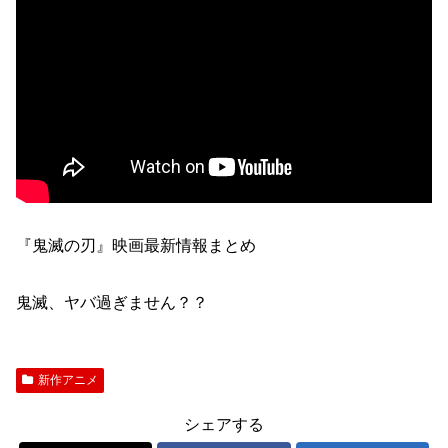
『鬼滅の刃』映画最新情報まとめ
鬼滅、ヤバ過ぎません？？
新作アニメ
シェアする