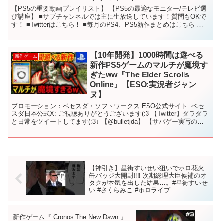
【PS5の重要動画プレイリスト】 【PS5の最適なモニター/テレビ選
び講座】 ■サブチャンネルでは主に生放送しています！質問もOKで
す！ ■Twitterはこちら！ ■毎月のPS4、PS5新作まとめはこちら 〇
使用しているBGM - - -...
【10年開発】1000時間は遊べる
新作ゲーム
新作PS5ゲームのマルチが魔境す
ぎたww『The Elder Scrolls
Online』【ESO:実況者ジャン
ヌ】
プロモーション：ベセスダ・ソフトワークス ESO公式サイト: ベセ
スダ日本公式X: ご視聴ありがとうございます(:3 【Twitter】ダラダラ
と日常をツイートしてます(:3↓ 【@bulletjda】 【サバゲー実写の再
生リストはこちら↓...
【神引き】星街すいせい狙いでホロ花火
缶バッジ大開封‼︎‼︎ 次期総理大臣候補のオ
タクが本気を出した結果…。#星街すいせ
い #さくらみこ #ホロライブ
新作ゲーム『 Cronos:The New Dawn 』