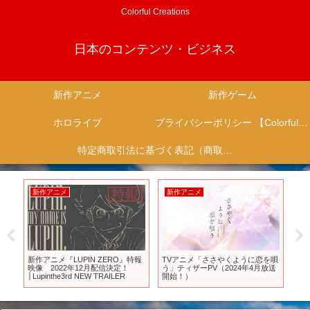
Colorful Creations
日本のコンテンツ・ビジネス
新作アニメ
新作ゲーム
ホロライブ
プライバシーポリシー 【Colorful Creation】
特定商取引法に基づく表記（商取引に関する開示）
新作アニメ
新作アニメ
新
半期
新作アニメ『LUPIN ZERO』特報
TVアニメ「ささやくように恋を唄
【
リ
映像 2022年12月配信決定！
う」ティザーPV（2024年4月放送
る
│Lupinthe3rd NEW TRAILER
開始！）
だす。
Subt