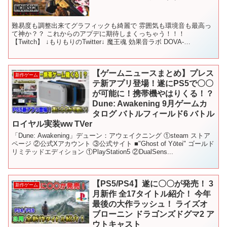
難易度も調整出来てグラフィックも綺麗で 雰囲気も環境音も最高っ
て神か？？ これからのアプデに期待しまくっちゃう！！！
【Twitch】 ↓もりもりのTwitter↓ 魔王魂 効果音ラボ DOVA-
SYNDROME #Incursion Re...
【ゲームニュースまとめ】プレス
新作ゲーム
テ新アプリ登場！遂にPS5で〇〇
が可能に！携帯機やはりくる！？
Dune: Awakening 9月ゲームカ
タログ バトルフィールド6 バトル
ロイヤル実装ww TVer
「Dune: Awakening」デューン：アウェイクニング ①steam ストア
ページ ②公式Xアカウント ③公式サイト ■"Ghost of Yōtei" ゴールド
リミテッドエディション ①PlayStation5 ②DualSens...
【PS5/PS4】遂に〇〇が発売！ 3
新作ゲーム
月新作 全17タイトル紹介！ 今年
最後の大作ラッシュ！ ライズオ
ブローニン ドラゴンズドグマ2 ア
ウトキャスト