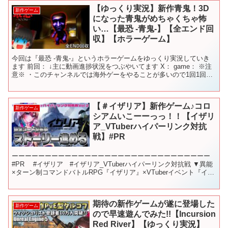
【ゆっくり実況】新作青鬼！3D
新作ゲーム
になった青鬼がめちゃくちゃ怖
い…【最恐 -青鬼-】【全エンド回
収】【ホラーゲーム】
今回は『最恐 -青鬼-』というホラーゲームをゆっくり実況していき
ます 前回： ↓主に動画進捗状況をつぶやいてます X： game： ※注
意※ ・このチャンネルでは海外ゲーをやることが多いので1回1回
Googleで翻訳してるのですが間違った翻...
【＃イザリア】新作ゲーム♪コロ
新作ゲーム
シアムいこーーっっ！！【イザリ
ア_VTuberハイパーリンク対抗
戦】#PR
ーーーーーーーーーーーーーーーーーーーーーーーーーーーーーー
#PR #イザリア #イザリア_VTuberハイパーリンク対抗戦 ▼異能
×ターン制コマンドバトルRPG『イザリア』×VTuberイベント『イザ
リア_VTuberハイパーリンク対...
期待の新作ゲームが遂に登場した
新作ゲーム
ので早速遊んでみた!!【Incursion
Red River】【ゆっくり実況】