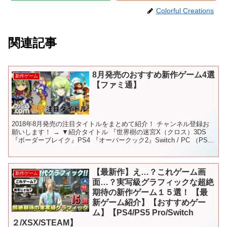
Colorful Creations
関連記事
8月発売のおすすめ新作ゲーム4選
新作ゲーム
【ファミ通】
2018年8月発売の注目タイトルをまとめて紹介！ チャンネル登録お
願いします！ → ▼紹介タイトル 『世界樹の迷宮X（クロス）3DS
『ボーダーブレイク』PS4 『オーバークック2』Switch / PC （PS4
版も後日発売予定） 『FI...
【最新作】え…？これゲーム画
新作ゲーム
面…？実写級グラフィックな超絶
期待の新作ゲーム１５選！ 【最
新ゲーム紹介】【おすすめゲー
ム】【PS4/PS5 Pro/Switch
２/XSX/STEAM】