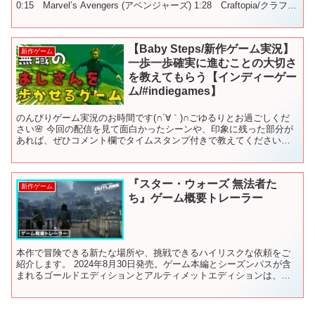
0:15 Marvel’s Avengers (アベンジャーズ) 1:28 Craftopia/クラフト
ピ...
【Baby Steps/新作ゲーム実況】
新作ゲーム
一歩一歩確実に進むことの大切さ
を教えてもらう【インディーゲー
ム/#indiegames】
のんびりゲーム実況のお時間です(∩´∀｀)∩ごゆるりとお過ごしくだ
さい🌸 今回の配信を見て面白かったシーンや、印象に残った部分が
あれば、ぜひコメント欄でタイムスタンプ付きで教えてください！
🎮Baby Steps🎮 販売サイトURL: リリ...
『スター・ウォーズ 無法者た
新作ゲーム
ち』ゲーム概要トレーラー
本作で冒険できる新たな場所や、挑戦できるハイリスクな依頼をご
紹介します。 2024年8月30日発売。ゲーム本編とシーズンパスが含
まれるゴールドエディションとアルティメットエディションは、最
大３日間のアーリーアクセスがご利用可能です。 今すぐ...