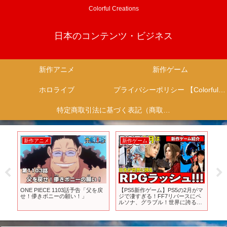
Colorful Creations
日本のコンテンツ・ビジネス
新作アニメ
新作ゲーム
ホロライブ
プライバシーポリシー 【Colorful Creation】
特定商取引法に基づく表記（商取引に関する開示）
新作アニメ
新作ゲーム
月がマ
【第3幕】「コードギアス 奪還の
【PS5 PS4新作ゲーム】２０２５
にペ
ロゼ」予告3 #コードギアス
年9月３週目(１５～２１)に発売予
る日
#geassp
定の発売ゲームソフト紹介
！2
すめ