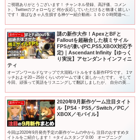
ご視聴ありがとうございます！ チャンネル登録、高評価、コメン
ト、Twitterのフォローなど 何か反応していただけると物凄く嬉しい
です！ 遊ばなきゃ人生損する神ゲー紹介動画↓ １０００時間遊べる
神ゲー紹介動画↓ 目次 00:00 OP 00...
謎の新作大作！ApexとBFと
新作ゲーム
Falloutを超融合した核ミサイル
FPSが凄い(PC,PS5,XBOX対応予
定)｜Ascendant Infinity【ゆっく
り実況】アセンダントインフィニ
ティ
オープンワールドなマップで大混戦バトルをする新作FPSです。 1マ
ッチおよそ20～25分くらいのゲームで凄く楽しかったです。 そして
今回、頑張って英語をリスニングして翻訳しましたが、 自分の英語
力はTOEIC100点ですので間違えてるかもし...
2020年9月新作ゲーム注目タイト
新作ゲーム
ル【PS4・PS5／Switch／PC／
XBOX／モバイル】
今回は2020年9月発売予定の新作ゲームの中から 注目のおすすめタ
イトルをご紹介します！ ⭐️タイムスタンプ 0:00 オープニング