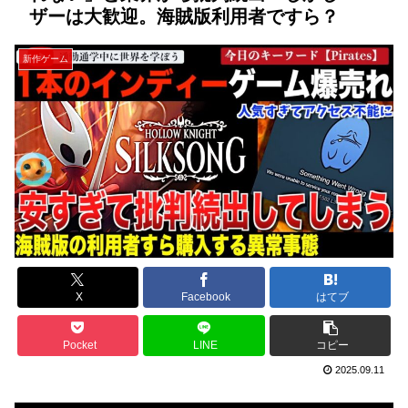
ザーは大歓迎。海賊版利用者ですら？
新作ゲーム
X
Facebook
はてブ
Pocket
LINE
コピー
2025.09.11