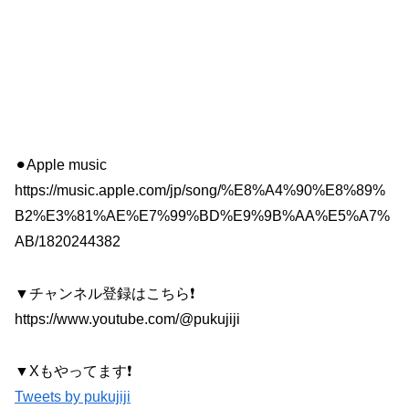
⚫︎Apple music
https://music.apple.com/jp/song/%E8%A4%90%E8%89%
B2%E3%81%AE%E7%99%BD%E9%9B%AA%E5%A7%
AB/1820244382
▼チャンネル登録はこちら❗️
https://www.youtube.com/@pukujiji
▼Xもやってます❗️
Tweets by pukujiji