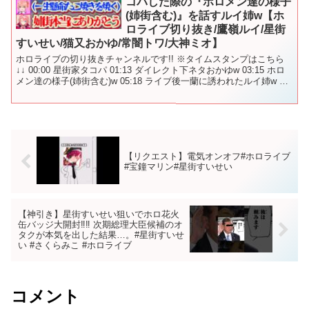
コパした際の『ホロメン達の様子
(姉街含む)』を話すルイ姉w【ホ
ロライブ切り抜き/鷹嶺ルイ/星街
すいせい/猫又おかゆ/常闇トワ/大神ミオ】
ホロライブの切り抜きチャンネルです!! ※タイムスタンプはこちら
↓↓ 00:00 星街家タコパ 01:13 ダイレクト下ネタおかゆw 03:15 ホロ
メン達の様子(姉街含む)w 05:18 ライブ後一蘭に誘われたルイ姉w ☆
元動画はこちら↓...
【リクエスト】電気オンオフ#ホロライブ
#宝鐘マリン#星街すいせい
【神引き】星街すいせい狙いでホロ花火
缶バッジ大開封‼︎‼︎ 次期総理大臣候補のオ
タクが本気を出した結果…。#星街すいせ
い #さくらみこ #ホロライブ
コメント