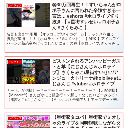
㊗️30万回再生！！すいちゃんがロ
ホロライブ
ボ子さんに言われた辛辣すぎる一
言は… #shorts #ホロライブ切り
抜き 【 #星街すいせい #ロボ子さ
ん #さくらみこ 】
名言も出ます 引用 【オフコラボ/スイカゲーム】チャンスを狙え！
勝負だ星街！！！【ホロライブ / #ロメット】 【 ARK 】アイスワイ
バーンと新恐竜をげっつしたいにぇ！の巻【ホロライブ/さくらみ
こ】 【アニメ】人間では出ない異常な数値 【...
ピストンされるアンハッピーガス
ホロライブ
トと羊【にじさんじ＆ホロライ
ブ】さくらみこ/星街すいせい/ア
ンジュ・カトリーナ#hololive #に
じさんじ #vtuber #ホロライブ
＊ー《元配信様》ー＊ー＊ー＊ー＊ー＊ー＊ー＊ー＊ 【元配信様】
【Minecraft】さんばかにじ鯖旅行！？新しくなったロビーみるぞ！
【戌亥とこ/にじさんじ】 【Minecraft / 告知アリ】アップデート来
た‼ハッピーガストや落ち葉で遊...
【星街家タコパ】星街家でミオし
ホロライブ
ゃのライブを同時視聴しながらタ