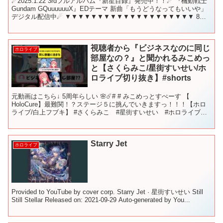
☄2025.1.22 3rdフルアルバム『新星目録』発売中！！☄ 『機動戦士
Gundam GQuuuuuuX』EDテーマ 新曲「もうどうなってもいいや」
デジタル配信中☄ ▼▼▼▼▼▼▼▼▼▼▼▼▼▼▼▼▼▼▼▼ 8月
24日 20時から！ こ...
視聴者から『ビジネスなのに同じ
ホロライブ
部屋なの？』と聞かれるみこめっ
と【さくらみこ/星街すいせい/ホ
ロライブ切り抜き】#shorts
元動画はこちら↓ 5周年らしい 🌸☄️# # みこめっとすぺーす 【
HoloCure】最難関！？ステージ５に挑んでいきますっ！！！【ホロ
ライブ/白上フブキ】 #さくらみこ #星街すいせい #ホロライブ #
ホロライブ切り抜き #sakura...
Starry Jet
ホロライブ
Provided to YouTube by cover corp. Starry Jet · 星街すいせい Still
Still Stellar Released on: 2021-09-29 Auto-generated by You...