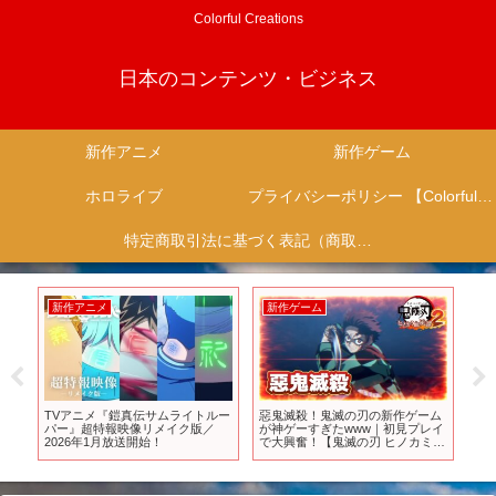
Colorful Creations
日本のコンテンツ・ビジネス
新作アニメ
新作ゲーム
ホロライブ
プライバシーポリシー 【Colorful Creation】
特定商取引法に基づく表記（商取引に関する開示）
新作アニメ
新作ゲーム
新
感
TVアニメ『鎧真伝サムライトルー
惡鬼滅殺！鬼滅の刃の新作ゲーム
【
の新
パー』超特報映像リメイク版／
が神ゲーすぎたwww｜初見プレイ
CM
】
2026年1月放送開始！
で大興奮！【鬼滅の刃 ヒノカミ血
風譚2】Part1