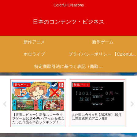
Colorful Creations
日本のコンテンツ・ビジネス
新作アニメ
新作ゲーム
ホロライブ
プライバシーポリシー 【Colorful Creation】
特定商取引法に基づく表記（商取引に関する開示）
新作ゲーム
新作アニメ
新
【正直レビュー】新作スローライ
まだ間に合う🫵‼️【2025年】10月
20
放
フゲーム10選🍀🎮 ハマった＆残念
以降放送開始アニメ集‼️
メ
だった作品を本音ランキング！
た！
【Switch/Steam】