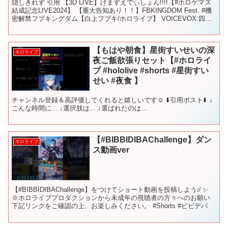
隠しきれず 引用 【3D LIVE】げまずえでぃしょん!!!!【#ホロゲマズ
結成記念LIVE2024】 【重大告知あり！！】FBKINGDOM Fest. #機
密解禁フブキングダム【白上フブキ/ホロライブ】 VOICEVOX:四国
めたん 8...
【もはや朝食】星街すいせいの深
ホロライブ
夜ご飯欲張りセット【#ホロライ
ブ #hololive #shorts #星街すい
せい #夜食 】
チャンネル登録＆高評価してくれると嬉しいです☺ ⬇️引用ポスト⬇️ ↓
こんな時間に... ↓選択肢は... ↓選ばれたのは...
【#BIBBIDIBAChallenge】ダン
ホロライブ
ス動画ver
【#BIBBIDIBAChallenge】をつけてショート動画を投稿しよう☄️✨
※ホロライブプロダクションから未成年の視聴者の方々へのお願い
下記リンクをご確認の上、お楽しみください。 #Shorts #ビビデバ