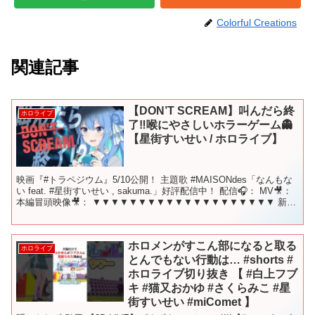
Colorful Creations
関連記事
【DON’T SCREAM】叫んだら終
ホロライブ
了‼喉にやさしいホラーゲーム👻
【星街すいせい / ホロライブ】
映画『#トラペジウム』5/10公開！ 主題歌 #MAISONdes「なんもな
い feat. #星街すいせい , sakuma.」好評配信中！ 配信🎧： MV🎥：
本編冒頭映像🎥： ▼▼▼▼▼▼▼▼▼▼▼▼▼▼▼▼▼▼▼▼ 新曲
『ビビデバ』 ...
ホロメンがすこん部になると取る
ホロライブ
とんでもない行動は… #shorts #
ホロライブ切り抜き 【 #白上フブ
キ #猫又おかゆ #さくらみこ #星
街すいせい #miComet 】