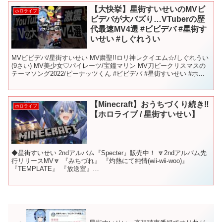
【大快挙】星街すいせいのMVビ
ホロライブ
ビデバが大バズり…VTuberの歴
代最速MV4選 #ビビデバ #星街す
いせい #しぐれうい
MVビビデバ/星街すいせい MV粛聖!!ロリ神レクイエム☆/しぐれうい
(9さい) MV美少女♡パイレーツ/宝鐘マリン MV刀ピークリスマスの
テーマソング2022/ピーナッツくん #ビビデバ #星街すいせい #ホロ
ライブ #宝鐘マリン #粛清...
【Minecraft】おうちづくり続き‼
ホロライブ
【ホロライブ / 星街すいせい】
◆星街すいせい 2ndアルバム『Specter』販売中！ 🔽2ndアルバム先
行リリースMV🔽 『みちづれ』 『灼熱にて純情(wii-wii-woo)』
『TEMPLATE』 『放送室』
▼▼▼▼▼▼▼▼▼▼▼▼▼▼▼▼▼▼▼▼ Midnig...