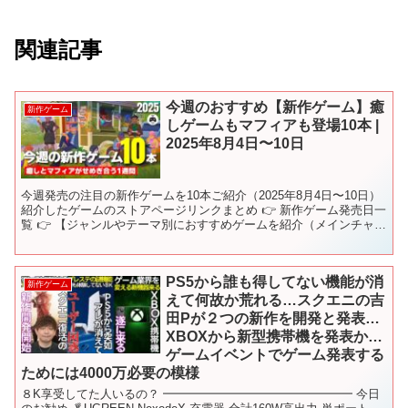
関連記事
今週のおすすめ【新作ゲーム】癒
新作ゲーム
しゲームもマフィアも登場10本 |
2025年8月4日〜10日
今週発売の注目の新作ゲームを10本ご紹介（2025年8月4日〜10日）
紹介したゲームのストアページリンクまとめ 👉 新作ゲーム発売日一
覧 👉 【ジャンルやテーマ別におすすめゲームを紹介（メインチャン
ネル）】 @KeepGamingOnOf...
PS5から誰も得してない機能が消
新作ゲーム
えて何故か荒れる…スクエニの吉
田Pが２つの新作を開発と発表…
XBOXから新型携帯機を発表か…
ゲームイベントでゲーム発表する
ためには4000万必要の模様
８K享受してた人いるの？ ━━━━━━━━━━━━━━━━ 今日