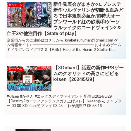
新作発表会がまさかの..プレステ
新作ゲーム
新作ウルヴァリンが切断＆血みど
ろで日本規制必至か/超特大オー
プンワールド紅の砂漠/和ゲーソ
ウルライクのコードヴェイン2＆
仁王3や他注目作【State of play】
企業様からのご連絡はコチラから kyabetsuhuman@gmail.com ゲー
ム情報サイト↓ ━━━━━━━━━━━━━━━━ おすすめゲーム
🥬ドラゴンズドグマ2 🥬【PS5】Rise of the Ronin 🥬Stellar B...
【XDefiant】話題の新作FPSゲー
新作ゲーム
ムのクオリティの高さにビビる
k4sen【2024/5/29】
#k4sen #かせん #エックスディファイアント 配信日2024/5/29
【Destiny2ガーティアンランクガチ上げスレ】 k4senさん チャプタ
ー 00:00 XDefiant初プレイ 03:45 これが無料!? 05:58 16...