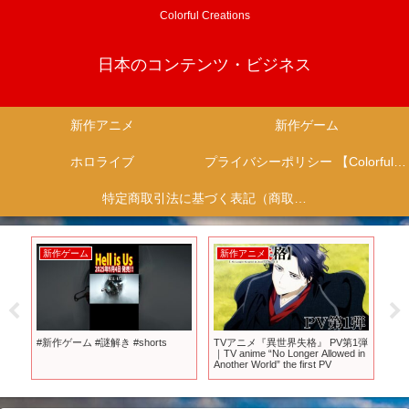
Colorful Creations
日本のコンテンツ・ビジネス
新作アニメ
新作ゲーム
ホロライブ
プライバシーポリシー 【Colorful Creation】
特定商取引法に基づく表記（商取引に関する開示）
新作ゲーム
新作アニメ
新
・ス
#新作ゲーム #謎解き #shorts
TVアニメ『異世界失格』 PV第1弾
【
e
｜TV anime “No Longer Allowed in
る超
(30
Another World” the first PV
【PS