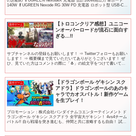
のお勧め 🥬UGREEN NexodeX 充電器 合計160W高出力 単ポート
140W 🥬UGREEN Nexode RG 30W PD 充電器 ロボット型 USB-C
【表情...
【トロコンクリア感想】ユニコー
新作ゲーム
ンオーバーロードが流石に面白す
ぎる…!!
サブチャンネルの登録もお願いします！ ⇒ Twitterフォローもお願い
します！ ⇒ 概要欄まで見ていただいてありがとうございます！ ぜ
ひ、見ていた方はコメントの際に「🐧」の絵文字をつけて書いてい
ただけると、「見てくれているんだな☺️」と幸...
【ドラゴンボール ゲキシン スク
新作ゲーム
アドラ】ドラゴンボールのあのキ
ャラでカオスバトル！新作ゲーム
を生プレイ！
プロモーション：株式会社バンダイナムコエンターテインメント ド
ラゴンボール ゲキシン スクアドラ 全宇宙大ゲキシン！ 4vs4チーム
バトル!! 自ら戦場を突き進むも、仲間と共に攻略するも自由！ 試合
中進化するヒーローたちを操り、敵プレイヤー...