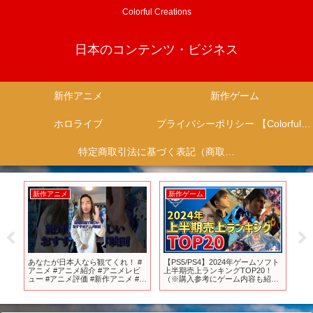
Colorful Creations
日本のコンテンツ・ビジネス
新作アニメ
新作ゲーム
ホロライブ
プライバシーポリシー 【Colorful Creation】
特定商取引法に基づく表記（商取引に関する開示）
新作アニメ
新作ゲーム
新
大大
あなたが日本人なら観てくれ！ #
【PS5/PS4】2024年ゲームソフト
【
作決
アニメ #アニメ紹介 #アニメレビ
上半期売上ランキングTOP20！
ルン
ュー #アニメ評価 #新作アニメ #推
（※購入参考にゲーム内容も紹介
死に
薦アニメ #オタク #フィギュア #ア
しています）
ニソン #short #shorts #社長