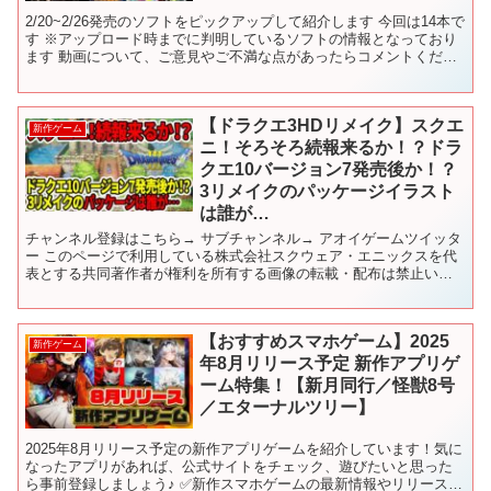
2/20~2/26発売のソフトをピックアップして紹介します 今回は14本で
す ※アップロード時までに判明しているソフトの情報となっており
ます 動画について、ご意見やご不満な点があったらコメントくださ
ると助かります 【目次】 00:00 OP...
【ドラクエ3HDリメイク】スクエ
新作ゲーム
ニ！そろそろ続報来るか！？ドラ
クエ10バージョン7発売後か！？
3リメイクのパッケージイラスト
は誰が…
チャンネル登録はこちら→ サブチャンネル→ アオイゲームツイッタ
ー このページで利用している株式会社スクウェア・エニックスを代
表とする共同著作者が権利を所有する画像の転載・配布は禁止いた
します。 © ARMOR PROJECT/BIRD S...
【おすすめスマホゲーム】2025
新作ゲーム
年8月リリース予定 新作アプリゲ
ーム特集！【新月同行／怪獣8号
／エターナルツリー】
2025年8月リリース予定の新作アプリゲームを紹介しています！気に
なったアプリがあれば、公式サイトをチェック、遊びたいと思った
ら事前登録しましょう♪ ✅新作スマホゲームの最新情報やリリース日