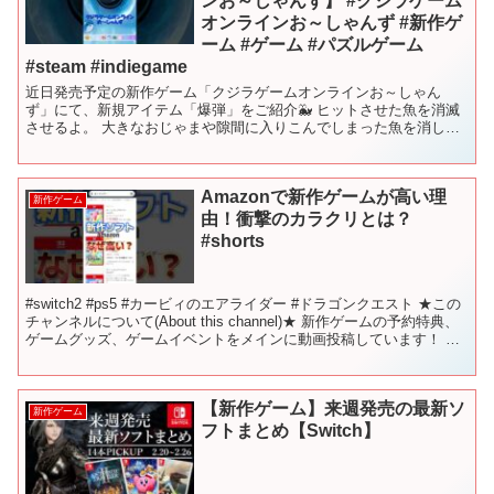
ンお～しゃんず】 #クジラゲーム
オンラインお～しゃんず #新作ゲ
ーム #ゲーム #パズルゲーム
#steam #indiegame
近日発売予定の新作ゲーム「クジラゲームオンラインお～しゃん
ず」にて、新規アイテム「爆弾」をご紹介🐳 ヒットさせた魚を消滅
させるよ。 大きなおじゃまや隙間に入りこんでしまった魚を消して
盤面整理しよう。 ※開発中につき、実装内容は変更される可能...
Amazonで新作ゲームが高い理
新作ゲーム
由！衝撃のカラクリとは？
#shorts
#switch2 #ps5 #カービィのエアライダー #ドラゴンクエスト ★この
チャンネルについて(About this channel)★ 新作ゲームの予約特典、
ゲームグッズ、ゲームイベントをメインに動画投稿しています！ リ
アル店舗（Ni...
【新作ゲーム】来週発売の最新ソ
新作ゲーム
フトまとめ【Switch】