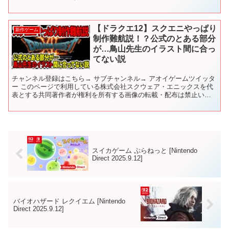
を毎日更新！ 【📅配信カレンダー】 ✅チャプターリ...
【ドラクエ12】スクエニやっぱり
新作ゲーム
制作難航説！？公式のとある部分
が…鳥山先生のイラスト間に合っ
てない説
チャンネル登録はこちら→ サブチャンネル→ アオイゲームツイッタ
ー このページで利用している株式会社スクウェア・エニックスを代
表とする共同著作者が権利を所有する画像の転載・配布は禁止いた
します。 © ARMOR PROJECT/BIRD S...
スイカゲーム ぷらねっと [Nintendo
Direct 2025.9.12]
バイオハザード レクイエム [Nintendo
Direct 2025.9.12]