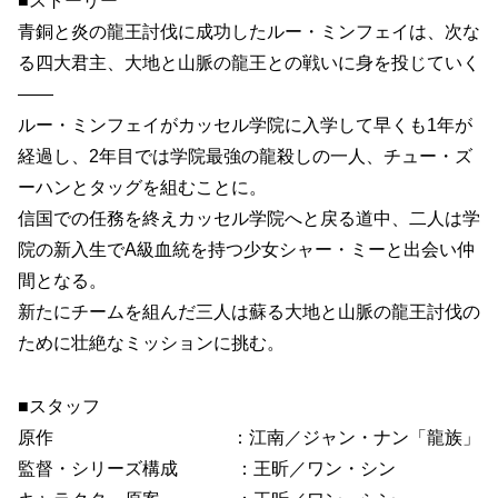
■ストーリー
青銅と炎の龍王討伐に成功したルー・ミンフェイは、次な
る四大君主、大地と山脈の龍王との戦いに身を投じていく
――
ルー・ミンフェイがカッセル学院に入学して早くも1年が
経過し、2年目では学院最強の龍殺しの一人、チュー・ズ
ーハンとタッグを組むことに。
信国での任務を終えカッセル学院へと戻る道中、二人は学
院の新入生でA級血統を持つ少女シャー・ミーと出会い仲
間となる。
新たにチームを組んだ三人は蘇る大地と山脈の龍王討伐の
ために壮絶なミッションに挑む。
■スタッフ
原作 ：江南／ジャン・ナン「龍族」
監督・シリーズ構成 ：王昕／ワン・シン