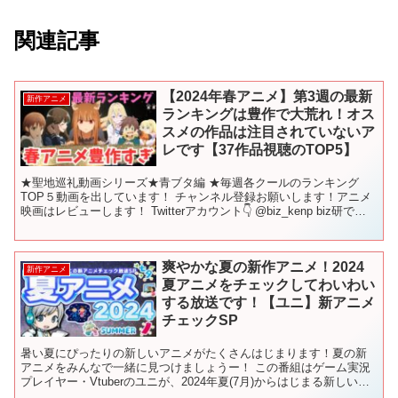
関連記事
【2024年春アニメ】第3週の最新
新作アニメ
ランキングは豊作で大荒れ！オス
スメの作品は注目されていないア
レです【37作品視聴のTOP5】
★聖地巡礼動画シリーズ★青ブタ編 ★毎週各クールのランキング
TOP５動画を出しています！ チャンネル登録お願いします！アニメ
映画はレビューします！ Twitterアカウント👇 @biz_kenp biz研で検
索！ Twitterでは漫画やニ...
爽やかな夏の新作アニメ！2024
新作アニメ
夏アニメをチェックしてわいわい
する放送です！【ユニ】新アニメ
チェックSP
暑い夏にぴったりの新しいアニメがたくさんはじまります！夏の新
アニメをみんなで一緒に見つけましょうー！ この番組はゲーム実況
プレイヤー・Vtuberのユニが、2024年夏(7月)からはじまる新しいア
ニメを様々なアニメ公式サイト様などを引用しつ...