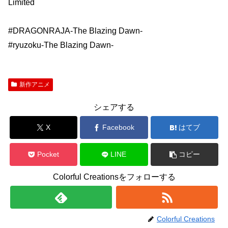
Limited
#DRAGONRAJA-The Blazing Dawn-
#ryuzoku-The Blazing Dawn-
新作アニメ
シェアする
X
Facebook
はてブ
Pocket
LINE
コピー
Colorful Creationsをフォローする
Colorful Creations