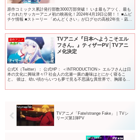
原作コミックス累計発行部数3000万部突破！ いま最もアツく、最も
イカれたサッカーアニメ初の映画化！2024年4月19日公開！！ ■ムビ
チケ情報 ■ストーリー 「めんどくさい」が口グセの高校2年生・凪
誠士郎は、日々を無気力に生きていた。 ...
TVアニメ『日本へようこそエル
新作アニメ
フさん。』ティザーPV│TVアニ
メ化決定
公式X（Twitter）： 公式HP： ＜INTRODUCTION＞ エルフさんは日
本の文化に興味津々!? 社会人の北瀬一廣の趣味はとにかく寝るこ
と。 彼は、幼い頃からいつも夢で見る不思議な異世界で、胸躍る冒
険をしていた。 ある時、仲良くな...
TVアニメ「Fate/strange Fake」｜TVシ
リーズ第1弾PV