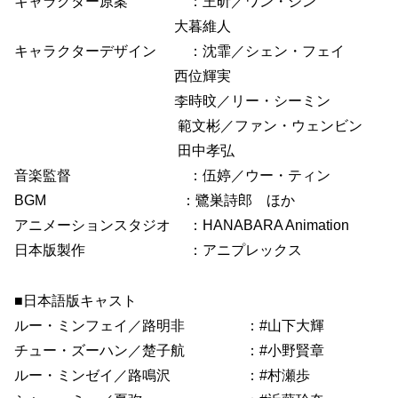
キャラクター原案 ：王昕／ワン・シン
大暮維人
キャラクターデザイン ：沈霏／シェン・フェイ
西位輝実
李時旼／リー・シーミン
範文彬／ファン・ウェンビン
田中孝弘
音楽監督 ：伍婷／ウー・ティン
BGM ：鷺巣詩郎 ほか
アニメーションスタジオ ：HANABARA Animation
日本版製作 ：アニプレックス
■日本語版キャスト
ルー・ミンフェイ／路明非 ：#山下大輝
チュー・ズーハン／楚子航 ：#小野賢章
ルー・ミンゼイ／路鳴沢 ：#村瀬歩