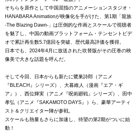
そちらを原作として中国屈指のアニメーションスタジオ・
HANABARA Animationが映像化を手がけた、第1期「龍族
-The Blazing Dawn-」は圧倒的な作画とスケールで視聴者
を魅了し、中国の動画プラットフォーム・テンセントビデ
オで累計再生数5.7億回を突破、歴代最高評価を獲得。
日本でも、2024年4月に放送された吹替版がその圧巻の映
像美で大きな話題を呼んだ。
そして今回、日本からも新たに鷺巣詩郎（アニメ
『BLEACH』シリーズ）、大暮維人（漫画『エア・ギ
ア』）、西位輝実（アニメ『呪術廻戦』シリーズ）、田中
孝弘（アニメ『SAKAMOTO DAYS』）ら、豪華アーティ
スト＆クリエイター陣が参戦。
スケールも熱量もさらに加速し、待望の第2期がついに始
動！