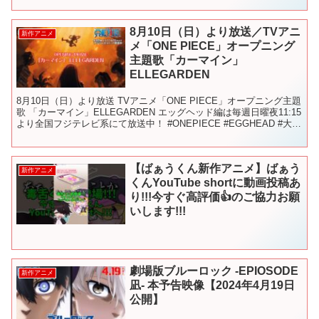
8月10日（日）より放送／TVアニ
新作アニメ
メ「ONE PIECE」オープニング
主題歌「カーマイン」
ELLEGARDEN
8月10日（日）より放送 TVアニメ「ONE PIECE」オープニング主題
歌 「カーマイン」ELLEGARDEN エッグヘッド編は毎週日曜夜11:15
より全国フジテレビ系にて放送中！ #ONEPIECE #EGGHEAD #大海
賊時間
【ばぁうくん新作アニメ】ばぁう
新作アニメ
くんYouTube shortに動画投稿あ
り!!!今すぐ高評価👍のご協力お願
いします!!!
劇場版ブルーロック -EPIOSODE
新作アニメ
凪- 本予告映像【2024年4月19日
公開】