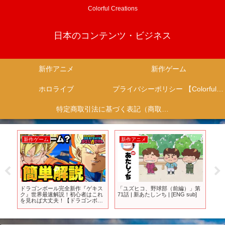
Colorful Creations
日本のコンテンツ・ビジネス
新作アニメ
新作ゲーム
ホロライブ
プライバシーポリシー 【Colorful Creation】
特定商取引法に基づく表記（商取引に関する開示）
新作ゲーム
新作アニメ
新
ライ
ドラゴンボール完全新作『ゲキス
「ユズヒコ、野球部（前編）」第
【S
＆経
ク』世界最速解説！初心者はこれ
71話 | 新あたしンち | [ENG sub]
スラ
/ス
を見れば大丈夫！【ドラゴンボー
気に
ルゲキシンスクアドラ】
月第