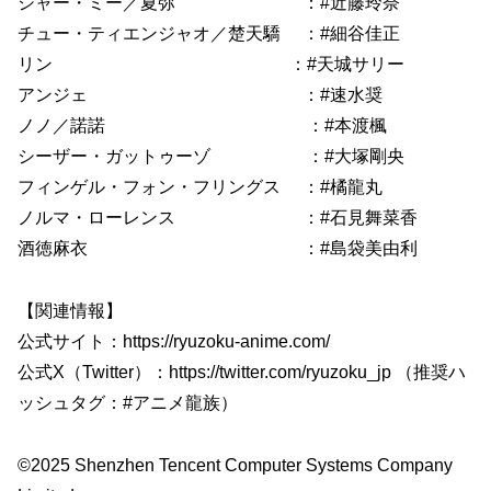
シャー・ミー／夏弥 ：#近藤玲奈
チュー・ティエンジャオ／楚天驕 ：#細谷佳正
リン ：#天城サリー
アンジェ ：#速水奨
ノノ／諾諾 ：#本渡楓
シーザー・ガットゥーゾ ：#大塚剛央
フィンゲル・フォン・フリングス ：#橘龍丸
ノルマ・ローレンス ：#石見舞菜香
酒徳麻衣 ：#島袋美由利
【関連情報】
公式サイト：https://ryuzoku-anime.com/
公式X（Twitter）：https://twitter.com/ryuzoku_jp （推奨ハ
ッシュタグ：#アニメ龍族）
©2025 Shenzhen Tencent Computer Systems Company