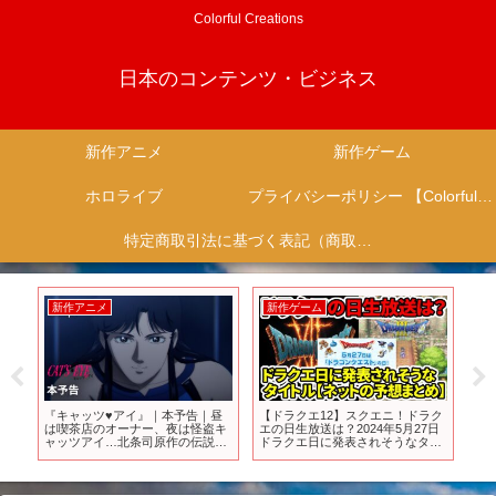
Colorful Creations
日本のコンテンツ・ビジネス
新作アニメ
新作ゲーム
ホロライブ
プライバシーポリシー 【Colorful Creation】
特定商取引法に基づく表記（商取引に関する開示）
新作アニメ
新作ゲーム
新
り
『キャッツ♥アイ』｜本予告｜昼
【ドラクエ12】スクエニ！ドラク
『
 #
は喫茶店のオーナー、夜は怪盗キ
エの日生放送は？2024年5月27日
クチ
アニ
ャッツアイ…北条司原作の伝説的
ドラクエ日に発表されそうなタイ
ィ
説
作品を完全新作アニメ化｜
トル【ネットの予想まとめ】
Disney+ (ディズニープラス）