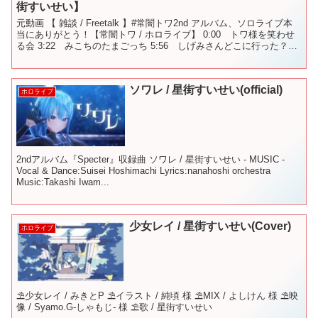
街すいせい】
元動画 【 雑談 / Freetalk 】#常闇トワ2nd アルバム、ソロライブ本
当にありがとう！【常闇トワ / ホロライブ】 0:00 トワ様を笑わせ
る会 3:22 みこちのたまごっち 5:56 しげみさんどこに行った？
7:05 振り向...
ソワレ / 星街すいせい(official)
ホロライブ
2ndアルバム『Specter』収録曲 ソワレ / 星街すいせい - MUSIC -
Vocal & Dance:Suisei Hoshimachi Lyrics:nanahoshi orchestra
Music:Takashi Iwam...
少女レイ / 星街すいせい(Cover)
ホロライブ
⛱少女レイ / みきとP ⛱イラスト / 純頃 様 ⛱MIX / よしけん 様 ⛱映
像 / Syamo.G-しゃもじ- 様 ⛱歌 / 星街すいせい