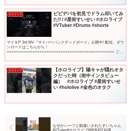
ビビデバを初見でドラム叩いてみ
ホロライブ
た!! / #星街すいせい #ホロライブ
#VTuber #Drums #shorts
マイキP 3rd MV『サイバーパンクデッドボーイ』公開中! 配信、ダウ
ンロードはこちらから！
============================================== ご本
家様： ===================...
【ホロライブ】陽キャが隠れオタ
ホロライブ
クだった時（街中インタビュー
編） #ホロライブ #星街すいせ
い #hololive #金色のオタク
なぜかハーフと勘違いされたすいちゃん
#VTuber#ホロライブ#雑学#豆知識