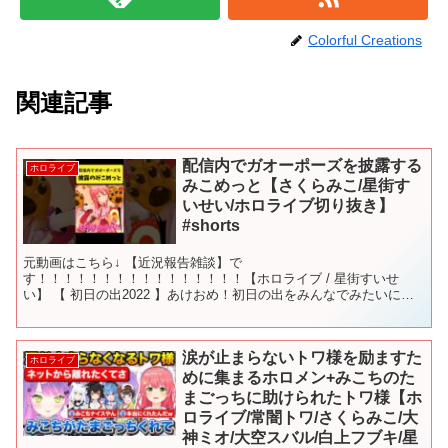
Colorful Creations
関連記事
配信内でガオーポーズを披露する
ホロライブ
みこめっと【さくらみこ/星街す
いせい/ホロライブ切り抜き】
#shorts
元動画はこちら↓ 【近況報告雑談】で
す！！！！！！！！！！！！！！！！【ホロライブ / 星街すいせ
い】 【 初日の出2022 】あけおめ！初日の出をみんなでみたいに
ぇ！🌄【ホロライブ/さくらみこ】 【# 白上フブキ生誕祭2025】今年
も無事...
涙が止まらないトワ様を励ますた
ホロライブ
めに集まるホロメン+みこちのた
まごっちに助けられたトワ様【ホ
ロライブ/常闇トワ/さくらみこ/大
神ミオ/大空スバル/白上フブキ/星