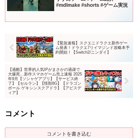
#mdlmake #shorts #ゲーム実況
【緊急速報】スクエニドラクエ新作ゲー
ム発表！ドラクエ7リイマジンド攻略本予
約開始！【Switch2/ニンダイ】
【過酷】世界的人気IPがまさかの過疎で
大爆死…新作スマホゲーム売上速報 2025
年9月【ソシャゲアプリ】【サービス終
了】【セルラン】【怪獣8G】【ドラゴン
ボール ゲキシンスクアドラ】【アビスデ
ィア】
コメント
コメントを書き込む