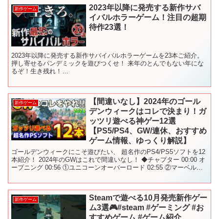
2023年以降に発売する新作サバ
新作ゲーム
イバルホラーゲーム！注目の超期
待作23選！
2023年以降に発売する新作サバイバルホラーゲームを23本ご紹介。
押し寄せるパンデミックを遊びつくせ！ 来年のとんでもない年にな
るぞ！生き残れ！
――――――――――――――――――――――――――― ＜2023
年以降に発売するジャンル別...
【間違いなし】2024年のゴール
新作ゲーム
デンウィークはコレで決まり！ガ
ッツリ遊べる神ゲー12選
【PS5/PS4、GW/連休、おすすめ
ゲーム情報、ゆっくり解説】
ゴールデンウィークにこそ遊びたい、 超名作のPS4/PS5ソフトを12
本紹介！ 2024年のGWはこれで間違いなし！ ◆チャプター 00:00 オ
ープニング 00:56 ①ユニコーンオーバーロード 02:55 ②マーベルス
パイダーマン2 0...
Steamで遊べる10月発売新作ゲー
新作ゲーム
ム3選🎮#steam #ゲーミング #お
すすめゲーム #ゲーム紹介