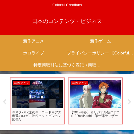
Colorful Creations
日本のコンテンツ・ビジネス
新作アニメ
新作ゲーム
ホロライブ
プライバシーポリシー 【Colorful Creation】
特定商取引法に基づく表記（商取引に関する開示）
新作アニメ
新作アニメ
新
てし
※ネタバレ注意※「コードギアス
【2019年春】オリジナル新作アニ
【
奪還のロゼ」渋谷ヒットビジョン
メ「RobiHachi」第一弾ティザー
れ
広告A
雄
ラ