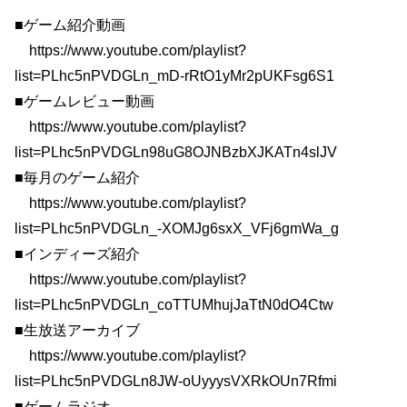
■ゲーム紹介動画
https://www.youtube.com/playlist?
list=PLhc5nPVDGLn_mD-rRtO1yMr2pUKFsg6S1
■ゲームレビュー動画
https://www.youtube.com/playlist?
list=PLhc5nPVDGLn98uG8OJNBzbXJKATn4slJV
■毎月のゲーム紹介
https://www.youtube.com/playlist?
list=PLhc5nPVDGLn_-XOMJg6sxX_VFj6gmWa_g
■インディーズ紹介
https://www.youtube.com/playlist?
list=PLhc5nPVDGLn_coTTUMhujJaTtN0dO4Ctw
■生放送アーカイブ
https://www.youtube.com/playlist?
list=PLhc5nPVDGLn8JW-oUyyysVXRkOUn7Rfmi
■ゲームラジオ