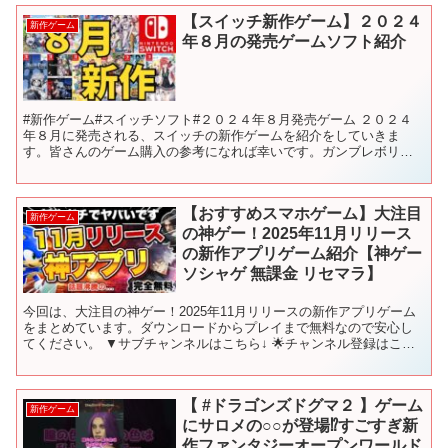
【スイッチ新作ゲーム】２０２４
新作ゲーム
年８月の発売ゲームソフト紹介
#新作ゲーム#スイッチソフト#２０２４年８月発売ゲーム ２０２４
年８月に発売される、スイッチの新作ゲームを紹介をしていきま
す。皆さんのゲーム購入の参考になれば幸いです。ガンブレボリュ
ーム多そう！ 【目次】 00:00 前置き 00:57 ア...
【おすすめスマホゲーム】大注目
新作ゲーム
の神ゲー！2025年11月リリース
の新作アプリゲーム紹介【神ゲー
ソシャゲ 無課金 リセマラ】
今回は、大注目の神ゲー！2025年11月リリースの新作アプリゲーム
をまとめています。ダウンロードからプレイまで無料なので安心し
てください。 ▼サブチャンネルはこちら↓ 🌟チャンネル登録はこち
ら↓↓↓🌟 ━━━━━━━━━━━━━━━━━━━...
【 #ドラゴンズドグマ２ 】ゲーム
新作ゲーム
にサロメの○○が登場⁉すごすぎ新
作ファンタジーオープンワールド