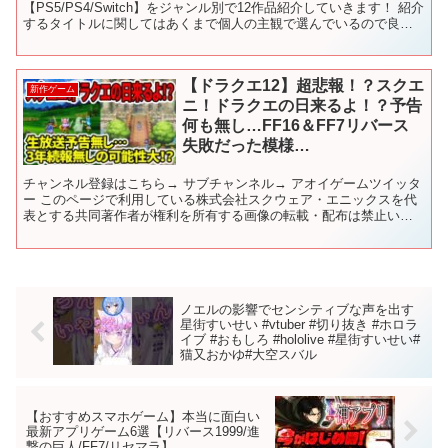
【PS5/PS4/Switch】をジャンル別で12作品紹介していきます！ 紹介
するタイトルに関してはあくまで個人の主観で選んでいるので良け
れば皆さんの『おすすめゲーム』も是非、教えてく...
【ドラクエ12】超悲報！？スクエ
新作ゲーム
ニ！ドラクエの日来るよ！？予告
何も無し…FF16＆FF7リバース
失敗だった模様…
チャンネル登録はこちら→ サブチャンネル→ アオイゲームツイッタ
ー このページで利用している株式会社スクウェア・エニックスを代
表とする共同著作者が権利を所有する画像の転載・配布は禁止いた
します。 © ARMOR PROJECT/BIRD S...
ノエルの影響でセンシティブな声を出す
星街すいせい #vtuber #切り抜き #ホロラ
イブ #おもしろ #hololive #星街すいせい#
猫又おかゆ#大空スバル
【おすすめスマホゲーム】本当に面白い
最新アプリゲーム6選【リバース1999/進
撃の巨人/FF7/リセマラ】