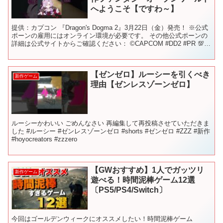
へようこそ【ですわ～】
提供：カプコン 『Dragon's Dogma 2』3月22日（金）発売！ ※公式
ポーンの雇用にはオンライン環境が必要です。 その他公式ポーンの
詳細は公式サイトからご確認ください： ©CAPCOM #DD2 #PR 💯未
成年の皆様方へ！！よ...
【ゼンゼロ】ルーシーを引くべき
新作ゲーム
理由【ゼンレスゾーンゼロ】
ルーシーかわいい ごめんなさい 再編集して再投稿させていただきま
した #ルーシー #ゼンレスゾーンゼロ #shorts #ゼンゼロ #ZZZ #新作
#hoyocreators #zzzero
【GWおすすめ】1人でガッツリ
新作ゲーム
遊べる！時間泥棒ゲーム12選
〔PS5/PS4/Switch〕
今回はゴールデンウィークにオススメしたい！時間泥棒ゲーム