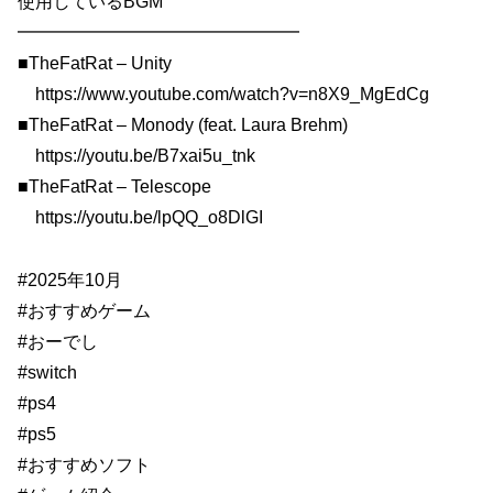
使用しているBGM
━━━━━━━━━━━━━━━━
■TheFatRat – Unity
https://www.youtube.com/watch?v=n8X9_MgEdCg
■TheFatRat – Monody (feat. Laura Brehm)
https://youtu.be/B7xai5u_tnk
■TheFatRat – Telescope
https://youtu.be/lpQQ_o8DlGI
#2025年10月
#おすすめゲーム
#おーでし
#switch
#ps4
#ps5
#おすすめソフト