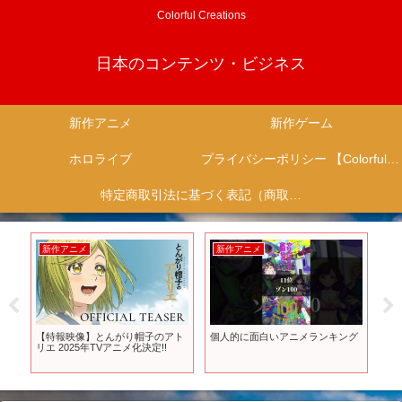
Colorful Creations
日本のコンテンツ・ビジネス
新作アニメ
新作ゲーム
ホロライブ
プライバシーポリシー 【Colorful Creation】
特定商取引法に基づく表記（商取引に関する開示）
新作アニメ
新作アニメ
新
ら
【特報映像】とんがり帽子のアト
個人的に面白いアニメランキング
一
リエ 2025年TVアニメ化決定!!
価
ー2
さ
ら
【U