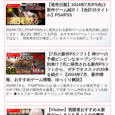
【発売日順】2024年7月/PS向け
新作ゲーム
新作ゲーム紹介！【合計15タイト
ル】PS4/PS5
2024年7月にPS4/PS5向けに発売される新作ゲームを発売日順に紹介
します！ 個人的に期待してる作品、おすすめのゲーム！というわけ
ではなく、現状発売日が確定しているタイトルを紹介しています。
【今月のラインナップ】 0:00 7月発売の...
【7月の新作PSソフト】神ゲーの
新作ゲーム
予感ビンビンなオープンワールド
到来!? 7月に発売される新作PSソ
フトから、ガチでオススメの10本
を紹介！【2024年7月、新作情
報、おすすめゲーム情報、ゆっくり解説】
2024年7月も、PS4/PS5からは 続々と新作タイトルが発売予定！ そ
の中で特に注目の期待作を厳選して10本 ゲーム内容を交えつつ大紹
介！ ◆チャプター 00:00 オープニング 00:49 ①The First
Descendent ...
【Vtuber】視聴者おすすめ＆新
新作ゲーム
作ゲームＰＶを見ようの会💖🌸