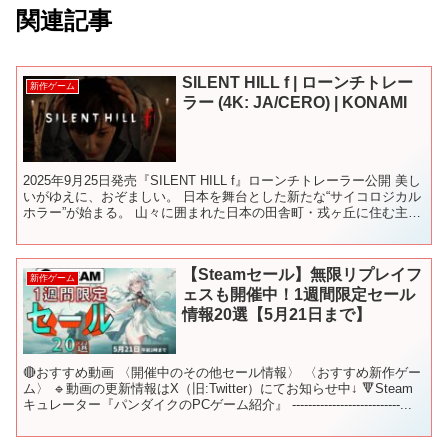
関連記事
SILENT HILL f | ローンチトレー
新作ゲーム
ラー (4K: JA/CERO) | KONAMI
2025年9月25日発売『SILENT HILL f』ローンチトレーラー公開 美し
いがゆえに、おぞましい。 日本を舞台とした新たな“サイコロジカル
ホラー”が始まる。 山々に囲まれた日本の田舎町・戎ヶ丘に住む主人
公の高校生・深水雛子(しみず ...
【Steamセール】無限リプレイフ
新作ゲーム
ェスも開催中！1週間限定セール
情報20選【5月21日まで】
🔴おすすめ動画 〈開催中のその他セール情報〉 〈おすすめ新作ゲー
ム〉 🔹動画の更新情報はX（旧:Twitter）にてお知らせ中↓ 🔻Steam
キュレーター『パンダイクのPCゲーム紹介』 ---------------------------...