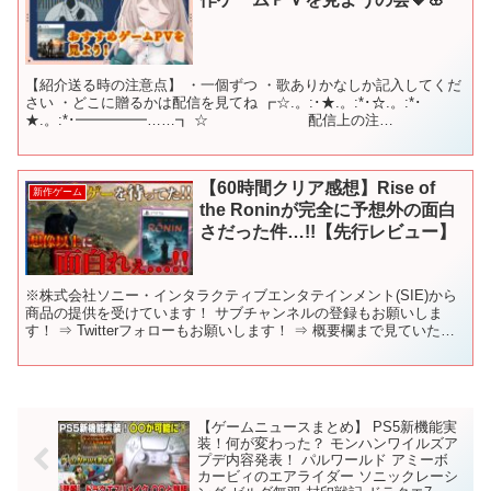
【紹介送る時の注意点】 ・一個ずつ ・歌ありかなしか記入してくだ
さい ・どこに贈るかは配信を見てね ┏☆.。:･★.。:*･☆.。:*･
★.。:*･━━━━━……┓ ☆ 配信上の注
意 ☆ ┗……━━━━━☆.。...
【60時間クリア感想】Rise of
新作ゲーム
the Roninが完全に予想外の面白
さだった件…!!【先行レビュー】
※株式会社ソニー・インタラクティブエンタテインメント(SIE)から
商品の提供を受けています！ サブチャンネルの登録もお願いしま
す！ ⇒ Twitterフォローもお願いします！ ⇒ 概要欄まで見ていただ
いてありがとうございます！ ぜひ、見てい...
【ゲームニュースまとめ】 PS5新機能実
装！何が変わった？ モンハンワイルズア
プデ内容発表！ パルワールド アミーボ
カービィのエアライダー ソニックレーシ