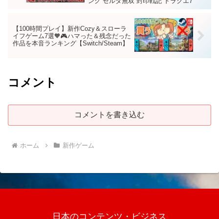
ング ゼルダ無双 封印戦記 ドラクエ7
【100時間プレイ】新作Cozy＆スローラ
イフゲーム7選🧡🎮ハマった＆残念だった
作品を本音ランキング【Switch/Steam】
コメント
コメントを書き込む
ホーム
新作ゲーム
日本のコンテンツ・ビジネス