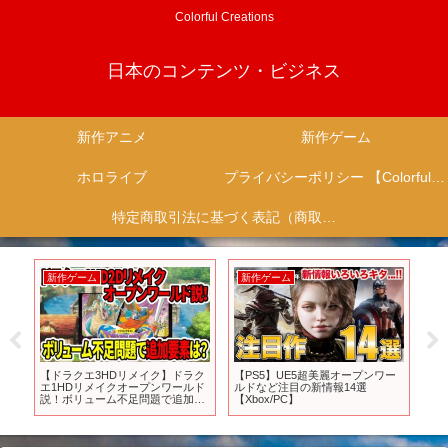
Colorful Creations
日本のコンテンツ・ビジネス
新作アニメ
新作ゲーム
ホロライブ
プライバシーポリシー 【Colorful Creation】
特定商取引法に基づく表記（商取引に関する開示）
新作ゲーム
新作ゲーム
新
ノン
【ドラクエ3HDリメイク】ドラク
【PS5】UE5超美麗オープンワー
想
エ1HDリメイクオープンワールド
ルドなど注目の新情報14選
ム
ッ
説！ボリューム不足問題で追加要
【Xbox/PC】
素は？