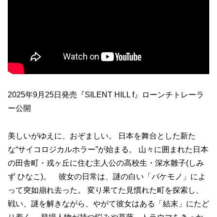
2025年9月25日発売『SILENT HILL f』ローンチトレーラ
ー公開
美しいがゆえに、おぞましい。 日本を舞台とした新た
な“サイコロジカルホラー”が始まる。 山々に囲まれた日本
の田舎町・戎ヶ丘に住む主人公の高校生・深水雛子(しみ
ず ひなこ)。 彼女の日常は、謎の白い「バケモノ」によ
って突如崩れ去った。 変り果てた見慣れた町を探索し、
戦い、謎を解きながら、やがて彼女はある「結末」にたど