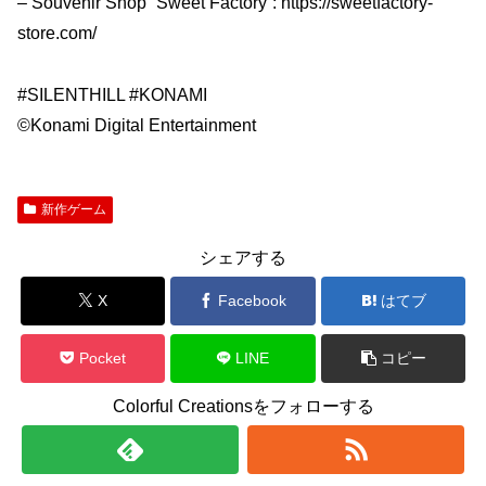
– Souvenir Shop “Sweet Factory”: https://sweetfactory-
store.com/
#SILENTHILL #KONAMI
©Konami Digital Entertainment
新作ゲーム
シェアする
X
Facebook
はてブ
Pocket
LINE
コピー
Colorful Creationsをフォローする