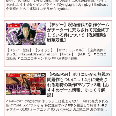
提供：Techland 『Dying Light: The Beast』は9月19日発売。今すぐ
予約しよう！ #ダイイングライト #DyingLight #DyingLightTheBeast
企業様からのご連絡はコチラから kyabets...
【神ゲー】呪術廻戦の新作ゲーム
新作ゲーム
がチーターに荒らされて完全終了
している件について【呪術廻戦/
戦華双乱】
【メンバー登録】 【ツイッチ】 【サブチャンネル】 【企業案件ア
ドレス】mkr.work819@gmail.com 【Twitter】 【M.K.R】 ▼ニコニ
コ動画 ▼ニコニコチャンネル #MKR #呪術廻戦
【PS5/PS4】ポリコレがん無視の
新作ゲーム
問題作もついに…！4月に発売さ
れる期待の新作PSソフト8選【お
すすめゲーム情報、ゆっくり解
説】
2024年のPSの怒涛の新作ラッシュは止まらない！ 4月に発売される
新作PS4/PS5ソフトから 特に注目すべき8本を厳選して紹介！ ◆チ
ャプター 00:00 オープニング 00:59 ①FF16 DLC第二弾 海の慟哭
02:35 ②百英...