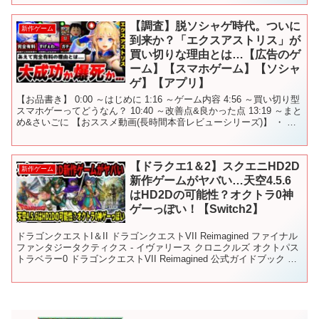
【調査】脱ソシャゲ時代。ついに
新作ゲーム
到来か？「エクスアストリス」が
買い切りな理由とは…【広告のゲ
ーム】【スマホゲーム】【ソシャ
ゲ】【アプリ】
【お品書き】 0:00 ～はじめに 1:16 ～ゲーム内容 4:56 ～買い切り型
スマホゲーってどうなん？ 10:40 ～改善点&良かった点 13:19 ～まと
め&さいごに 【おススメ動画(長時間本音レビューシリーズ)】 ・ ・
・ ・ 【...
【ドラクエ1＆2】スクエニHD2D
新作ゲーム
新作ゲームがヤバい…天空4.5.6
はHD2Dの可能性？オクトラ0神
ゲーっぽい！【Switch2】
ドラゴンクエストI＆II ドラゴンクエストVII Reimagined ファイナル
ファンタジータクティクス - イヴァリース クロニクルズ オクトパス
トラベラー0 ドラゴンクエストVII Reimagined 公式ガイドブック ド
ラゴンクエ...