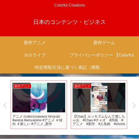
Colorful Creations
日本のコンテンツ・ビジネス
新作アニメ
新作ゲーム
ホロライブ
プライバシーポリシー 【Colorful Creation】
特定商取引法に基づく表記（商取引に関する開示）
新作アニメ
新作アニメ
新
ニ
アニメ (colors)sawano hiroyuki
【Chao】ルッキズムなんて壊しち
【
#anime #amvanime #アニメ ＃傾
ゃお #Chao #チャオ #邦画 #
se
向 ＃新しい #アニメ_新作
アニメ #新作 #人魚姫 #shorts
ARI