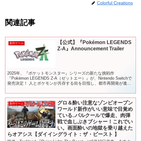
Colorful Creations
関連記事
【公式】『Pokémon LEGENDS
新作ゲーム
Z-A』Announcement Trailer
2025年、『ポケットモンスター』シリーズの新たな挑戦作
『Pokémon LEGENDS Z-A（ゼットエー）』が、Nintendo Switchで
発売決定！ 人とポケモンが共存する街を目指し、都市再開発が進む
「ミアレシティ」を舞台にした、...
グロ＆酔い注意なゾンビオープン
新作ゲーム
ワールド新作がいい意味で目覚め
ている..パルクールで爆走、肉弾
戦で血しぶきブシャー！これでい
い。画面酔いの地獄を乗り越えた
らオアシス【ダイイングライト：ザ・ビースト 】