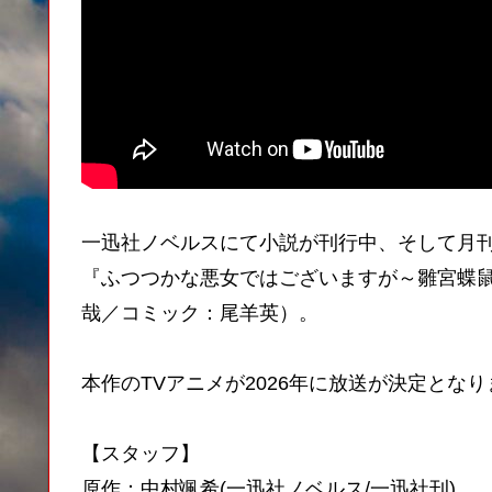
一迅社ノベルスにて小説が刊行中、そして月刊コ
『ふつつかな悪女ではございますが～雛宮蝶
哉／コミック：尾羊英）。
本作のTVアニメが2026年に放送が決定とな
【スタッフ】
原作：中村颯希(一迅社ノベルス/一迅社刊)