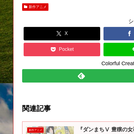
新作アニメ
シ
X
Pocket
Colorful C
関連記事
『ダンまちⅤ 豊穣の女神
新作アニメ