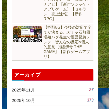
ナアビ】【新作ソシャゲ・
アプリゲーム】【セルラ
ン・売上速報】【新作
RPG】
【怪獣8G】今後の対応で全
てが決まる…ガチャ石無限
増殖バグ発生で運営緊急メ
ンテ…皆んなの反応&個人
的意見【怪獣8号 THE
GAME】【新作ゲームアプ
リ】
アーカイブ
27
2025年11月
373
2025年10月