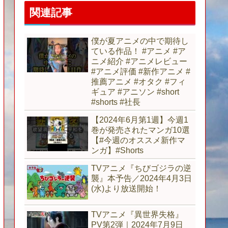
関連記事
僕が夏アニメの中で期待し
ている作品！ #アニメ #ア
ニメ紹介 #アニメレビュー
#アニメ評価 #新作アニメ #
推薦アニメ #オタク #フィ
ギュア #アニソン #short
#shorts #社長
【2024年6月第1週】今週1
巻が発売されたマンガ10選
【#今週のオススメ新作マ
ンガ】#Shorts
TVアニメ『ちびゴジラの逆
襲』本予告／2024年4月3日
(水)より放送開始！
TVアニメ『異世界失格』
PV第2弾｜2024年7月9日