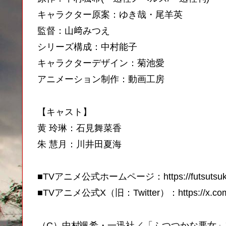
キャラクター原案：ゆき哉・尾羊英
監督：山﨑みつえ
シリーズ構成：中村能子
キャラクターデザイン：菊池愛
アニメーション制作：動画工房
【キャスト】
黄 玲琳：石見舞菜香
朱 慧月：川井田夏海
■TVアニメ公式ホームページ：https://futsutsuka
■TVアニメ公式X（旧：Twitter）：https://x.com/
（C）中村颯希・一迅社／「ふつつかな悪女」