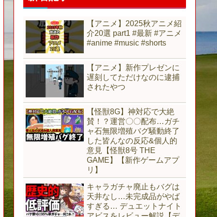
【アニメ】2025秋アニメ紹
介20選 part1 #最新 #アニメ
#anime #music #shorts
【アニメ】新作プレゼンに
遅刻してただけなのに逮捕
されたやつ
【怪獣8G】神対応で大絶
賛！？運営〇〇配布…ガチ
ャ石無限増殖バグ騒動終了
した皆んなの反応&個人的
意見【怪獣8号 THE
GAME】【新作ゲームアプ
リ】
キャラガチャ廃止もバグは
天井なし…未完成品がやば
すぎる… デュエットナイト
アビスをレビュー解説【デ