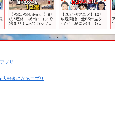
【PS5/PS4/Switch】9月
【2024秋アニメ】10月
は良
の3連休・祝日はコレで
放送開始！全63作品を
決まり！1人でガッツリ
PVと一緒に紹介！(7月
遊べるゲーム12選【お
版)
すすめゲーム紹介】
アプリ
が大好きになるアプリ