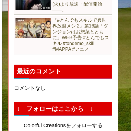
(火)より放送・配信開始
――。
『#とんでもスキルで異世
界放浪メシ 2』第16話「ダ
ンジョンはお惣菜ととも
に」WEB予告 #とんでもス
キル #tondemo_skill
#MAPPA #アニメ
最近のコメント
コメントなし
↓ フォローはここから ↓
Colorful Creationsをフォローする