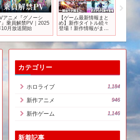
TVアニメ『グノーシ
【ゲーム最新情報まと
⚔️10
ア』乗員解禁PV｜2025
め】新作タイトル続々
世界冒
年10月放送開始
登場！新作情報がまだ
ルコレ
まだ止まらない！
量配信
【State of Play /
ライズン
TGS2025 まとめ】
カテゴリー
1,184
ホロライブ
946
新作アニメ
1,146
新作ゲーム
新着記事