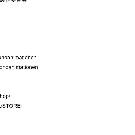
tohoanimationch
tohoanimationen
hop/
meSTORE