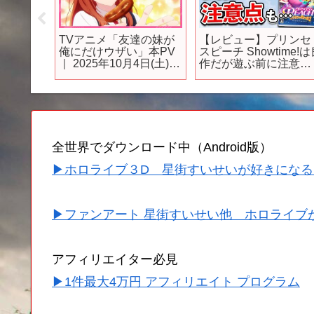
】新
TVアニメ「友達の妹が
【レビュー】プリンセ
悩み!?
俺にだけウザい」本PV
スピーチ Showtime!
ームパ
｜ 2025年10月4日(土)放
作だが遊ぶ前に注意し
まれどう
送開始☆
てほしい点も…
【Switch】
全世界でダウンロード中（Android版）
▶ホロライブ３D 星街すいせいが好きになる
▶ファンアート 星街すいせい他 ホロライブ
アフィリエイター必見
▶1件最大4万円 アフィリエイト プログラム