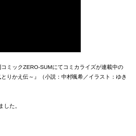
ミックZERO-SUMにてコミカライズが連載中の
鼠とりかえ伝～』（小説：中村颯希／イラスト：ゆき
りました。