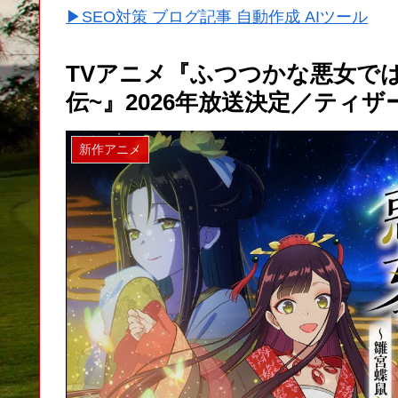
▶SEO対策 ブログ記事 自動作成 AIツール
TVアニメ『ふつつかな悪女で
伝~』2026年放送決定／ティ
新作アニメ