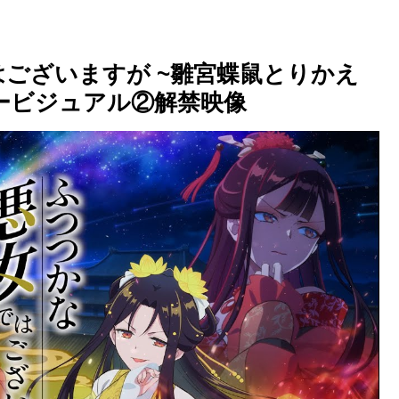
はございますが ~雛宮蝶鼠とりかえ
ザービジュアル②解禁映像