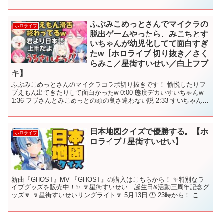
ちゃうみこち 6:17...
ふぶみこめっとさんでマイクラの
ホロライブ
脱出ゲームやったら、みこちとす
いちゃんが幼児化してて面白すぎ
たw【ホロライブ 切り抜き／さく
らみこ／星街すいせい／白上フブ
キ】
ふぶみこめっとさんのマイクラコラボ切り抜きです！ 愉悦したりフ
ブえもん出てきたりして面白かったw 0:00 態度デカいすいちゃんw
1:36 フブさんとみこめっとの頭の良さ違わない説 2:33 すいちゃん煽
って自分が落ちるみこちw 4:21...
日本地図クイズで優勝する。【ホ
ホロライブ
ロライブ / 星街すいせい】
新曲『GHOST』MV 『GHOST』の購入はこちらから！ ✨特別なラ
イブグッズを販売中！✨ 🔽星街すいせい 誕生日&活動三周年記念グ
ッズ🔽 🔽星街すいせいリングライト🔽 5月13日 🕚 23時から！ この
放送のことを呟く時は #ほしまちす...