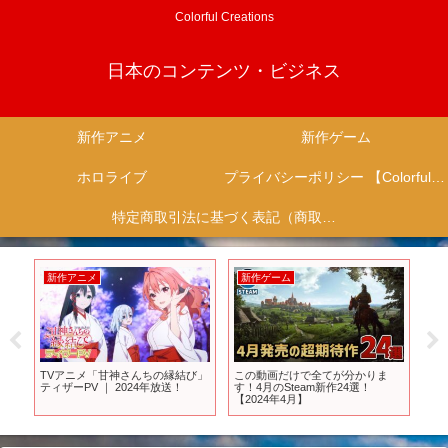
Colorful Creations
日本のコンテンツ・ビジネス
新作アニメ
新作ゲーム
ホロライブ
プライバシーポリシー 【Colorful Creation】
特定商取引法に基づく表記（商取引に関する開示）
新作アニメ
新作ゲーム
新
ーム
TVアニメ「甘神さんちの縁結び」
この動画だけで全てが分かりま
【
い
ティザーPV ｜ 2024年放送！
す！4月のSteam新作24選！
な
【2024年4月】
【最
【