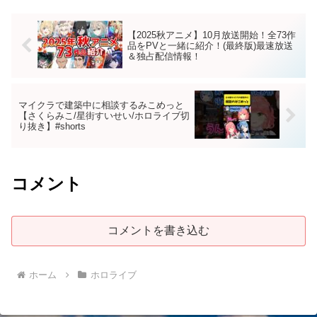
【2025秋アニメ】10月放送開始！全73作
品をPVと一緒に紹介！(最終版)最速放送
＆独占配信情報！
マイクラで建築中に相談するみこめっと
【さくらみこ/星街すいせい/ホロライブ切
り抜き】#shorts
コメント
コメントを書き込む
ホーム
ホロライブ