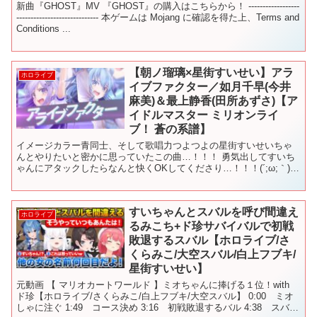
新曲『GHOST』MV 『GHOST』の購入はこちらから！ ------------------
----------------------------- 本ゲームは Mojang に確認を得た上、Terms and
Conditions ...
【朝ノ瑠璃×星街すいせい】アラ
ホロライブ
イブファクター／如月千早(今井
麻美)＆最上静香(田所あずさ)【ア
イドルマスター ミリオンライ
ブ！ 蒼の系譜】
イメージカラー青同士、そして歌唱力つよつよの星街すいせいちゃ
んとやりたいと密かに思っていたこの曲…！！！ 勇気出してすいち
ゃんにアタックしたらなんと快くOKしてくださり…！！！(´;ω;｀)
歌唱力の殴り合い、耳で楽しんでください！₍₍ ◝...
すいちゃんとスバルを呼び間違え
ホロライブ
るみこち+ド珍サバイバルで初戦
敗退するスバル【ホロライブ/さ
くらみこ/大空スバル/白上フブキ/
星街すいせい】
元動画 【 マリオカートワールド 】ミオちゃんに捧げる１位！with
ド珍【ホロライブ/さくらみこ/白上フブキ/大空スバル】 0:00 ミオ
しゃに注ぐ 1:49 コース決め 3:16 初戦敗退するバル 4:38 スバっ