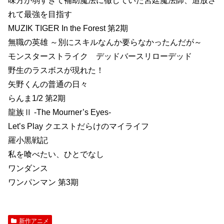
味方が弱すぎて補助魔法に徹していた宮廷魔法師、追放さ
れて最強を目指す
MUZIK TIGER In the Forest 第2期
無職の英雄 ～別にスキルなんか要らなかったんだが～
モンスターストライク デッドバースリローデッド
野生のラスボスが現れた！
矢野くんの普通の日々
らんま1/2 第2期
龍族Ⅱ -The Mourner’s Eyes-
Letʼs Play クエストだらけのマイライフ
羅小黒戦記
私を喰べたい、ひとでなし
ワンダンス
ワンパンマン 第3期
新作アニメ