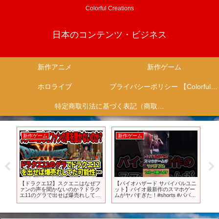
Colorful Creations
日本のコンテンツ・ビジネス
新作アニメ
新作ゲーム
ホロライブ
プライバシーポリシー 【Colorful Creation】
特定商取引法に基づく表記（商取引に関する開示）
新作ゲーム
新作ゲーム
新
し
【ドラクエ12】スクエニはなぜフ
【バイオハザード サバイバルユニ
【新
ァンの声を聞かないのか？ドラク
ット】バイオ最新作のスマホゲー
ロ
エ11のグラで出せば爆売れしてた
ムがヤバすぎた！#shorts #ババイ
リ
可能性…
オハザード サバイバルユニット #
～
スマホゲーム #アンブレラ #たく
『A
ちゃんねるず
ま
期