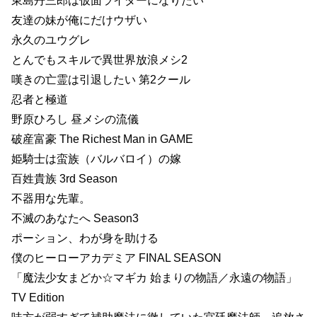
東島丹三郎は仮面ライダーになりたい
友達の妹が俺にだけウザい
永久のユウグレ
とんでもスキルで異世界放浪メシ2
嘆きの亡霊は引退したい 第2クール
忍者と極道
野原ひろし 昼メシの流儀
破産富豪 The Richest Man in GAME
姫騎士は蛮族（バルバロイ）の嫁
百姓貴族 3rd Season
不器用な先輩。
不滅のあなたへ Season3
ポーション、わが身を助ける
僕のヒーローアカデミア FINAL SEASON
「魔法少女まどか☆マギカ 始まりの物語／永遠の物語」
TV Edition