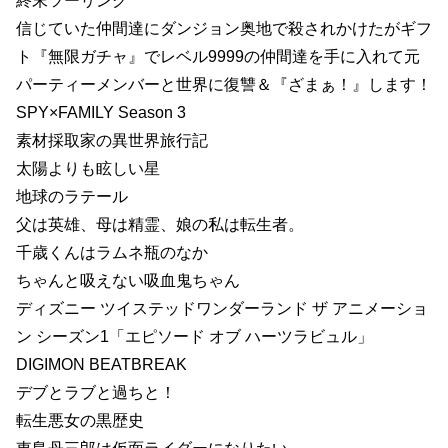
終末ツーリング
信じていた仲間達にダンジョン奥地で殺されかけたがギフ
ト『無限ガチャ』でレベル9999の仲間達を手に入れて元
パーティーメンバーと世界に復讐＆『ざまぁ！』します！
SPY×FAMILY Season 3
素材採取家の異世界旅行記
太陽よりも眩しい星
地球のラテール
父は英雄、母は精霊、娘の私は転生者。
千歳くんはラムネ瓶のなか
ちゃんと吸えない吸血鬼ちゃん
ディズニー ツイステッドワンダーランド ザ アニメーショ
ン シーズン1「エピソード オブ ハーツラビュル」
DIGIMON BEATBREAK
デブとラブと過ちと！
転生悪女の黒歴史