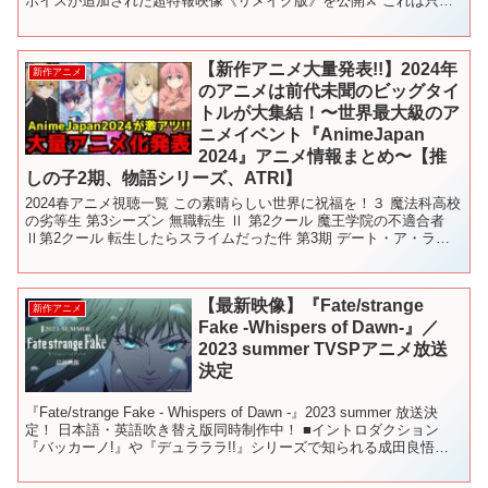
ボイスが追加された超特報映像《リメイク版》を公開⚔ これは只事
じゃねえ！ 新生！ 時代を越えたサムライ、見参 ...
【新作アニメ大量発表!!】2024年
新作アニメ
のアニメは前代未聞のビッグタイ
トルが大集結！〜世界最大級のア
ニメイベント『AnimeJapan
2024』アニメ情報まとめ〜【推
しの子2期、物語シリーズ、ATRI】
2024春アニメ視聴一覧 この素晴らしい世界に祝福を！３ 魔法科高校
の劣等生 第3シーズン 無職転生 Ⅱ 第2クール 魔王学院の不適合者
Ⅱ第2クール 転生したらスライムだった件 第3期 デート・ア・ライ
ブⅤ アイドルマスター シャイニーカ...
【最新映像】『Fate/strange
新作アニメ
Fake -Whispers of Dawn-』／
2023 summer TVSPアニメ放送
決定
『Fate/strange Fake - Whispers of Dawn -』2023 summer 放送決
定！ 日本語・英語吹き替え版同時制作中！ ■イントロダクション
『バッカーノ!』や『デュラララ!!』シリーズで知られる成田良悟が
2...