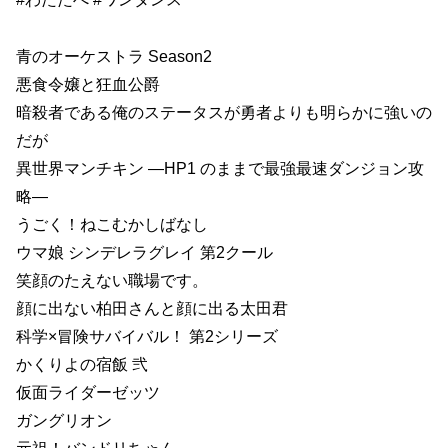
青のオーケストラ Season2
悪食令嬢と狂血公爵
暗殺者である俺のステータスが勇者よりも明らかに強いの
だが
異世界マンチキン ―HP1 のままで最強最速ダンジョン攻
略―
うごく！ねこむかしばなし
ウマ娘 シンデレラグレイ 第2クール
笑顔のたえない職場です。
顔に出ない柏田さんと顔に出る太田君
科学×冒険サバイバル！ 第2シリーズ
かくりよの宿飯 弐
仮面ライダーゼッツ
ガングリオン