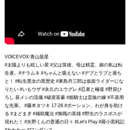
VOICEVOX:青山龍星
#太陽よりも眩しい星 #父は英雄、母は精霊、娘の私は転
生者。#チラムネ #ちゃんと吸えない #デブとラブと過ち
と！ #転生悪女の黒歴史 #東島丹三郎は仮面ライダーにな
りたい #いもウザ #永久のユウグレ #忍者と極道 #野原ひ
ろし 昼メシの流儀 #破産富豪 #姫騎士は蛮族の嫁 #不器用
な先輩。 #藤本タツキ 17-26 #ポーション、わが身を助け
る #まどまぎ #補助魔法 #無職の英雄 #野生のラスボスが
現れた！ #矢野くんの普通の日々 #Let’s Play #羅小黒戦記
#わたたべ #ワンダンス