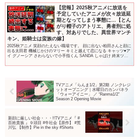
【悲報】2025秋アニメに放送を
新作アニメ
予定していたアニメが次々放送延
期となってしまう事態に…【とん
がり帽子のアトリエ、勇者刑に処
す、対ありでした、異世界マンチ
キン、姫騎士は蛮族の嫁】
2025秋アニメ 笑顔のたえない職場です。 顔に出ない柏田さんと顔に
出る太田君 機械じかけのマリー キミと越えて恋になる キャッツ♥ア
イ グノーシア さわらないで小手指くん SANDA しゃばけ 終末ツー
リング 太陽よりも眩しい星 ちゃんと...
TVアニメ「らんま1/2」第2期 ノンクレジ
ットオープニング｜水曜日のカンパネラ
「ウォーアイニー」 ／ “Ranma1/2”
Season 2 Opening Movie
新顔に厳しい社会・・・!!TVアニメ『 #
百姓貴族 』９頭目 #牛社会【原作】 #荒
川弘 【制作】Pie in the sky #Shorts