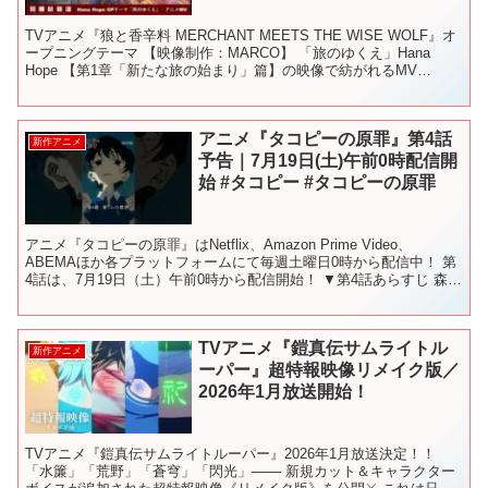
TVアニメ『狼と香辛料 MERCHANT MEETS THE WISE WOLF』オ
ープニングテーマ 【映像制作：MARCO】 「旅のゆくえ」Hana
Hope 【第1章「新たな旅の始まり」篇】の映像で紡がれるMV
▼Hana Hope「旅...
アニメ『タコピーの原罪』第4話
新作アニメ
予告｜7月19日(土)午前0時配信開
始 #タコピー #タコピーの原罪
アニメ『タコピーの原罪』はNetflix、Amazon Prime Video、
ABEMAほか各プラットフォームにて毎週土曜日0時から配信中！ 第
4話は、7月19日（土）午前0時から配信開始！ ▼第4話あらすじ 森に
埋めた思い出ボックスが見...
TVアニメ『鎧真伝サムライトル
新作アニメ
ーパー』超特報映像リメイク版／
2026年1月放送開始！
TVアニメ『鎧真伝サムライトルーパー』2026年1月放送決定！！
「水簾」「荒野」「蒼穹」「閃光」─── 新規カット＆キャラクター