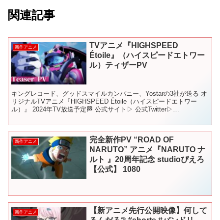
関連記事
TVアニメ『HIGHSPEED
新作アニメ
Étoile』（ハイスピードエトワー
ル）ティザーPV
キングレコード、グッドスマイルカンパニー、Yostarの3社が送る オ
リジナルTVアニメ『HIGHSPEED Étoile（ハイスピードエトワー
ル）』 2024年TV放送予定🏁 公式サイト▷ 公式Twitter▷
（@HSE_Project...
完全新作PV “ROAD OF
新作アニメ
NARUTO” アニメ『NARUTO ナ
ルト 』20周年記念 studioぴえろ
【公式】 1080
【新アニメ先行公開映像】何して
新作アニメ