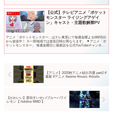
【公式】テレビアニメ「ポケット
新作アニメ
モンスター ライジングアゲイ
ン」キャスト・主題歌解禁PV
アニメ「ポケットモンスター」はテレ東系にて毎週金曜よる6時55分
から放送中！ ※一部地域では放送日時が異なります。 ▼アニメ「ポ
ケットモンスター」 毎週金曜日に最新話を公式YouTubeチャンネル
にて配信中！ 【見逃し配信】アニメ「ポケット...
【アニメ】2025秋アニメ紹介25選 part2 #
最新 #アニメ #anime #music #shorts
【かわいい】星街すいせい/ブルーハワイ
レモン【 hololive MMD 】