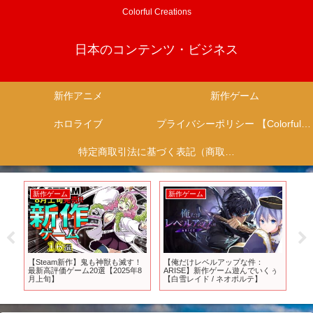
Colorful Creations
日本のコンテンツ・ビジネス
新作アニメ
新作ゲーム
ホロライブ
プライバシーポリシー 【Colorful Creation】
特定商取引法に基づく表記（商取引に関する開示）
新作ゲーム
新作ゲーム
新作ゲーム
俺だけレベルアップな件：
【PS5/PS4おすすめゲーム】プレ
Pokémon LEG
RISE】新作ゲーム遊んでいくぅ
ステ激安セールソフト20選！新作
Switch 2 Edi
白雪レイド / ネオポルテ】
オープンワールドや人気RPGが最
大90%OFF！【Switch/PC/Xbox】