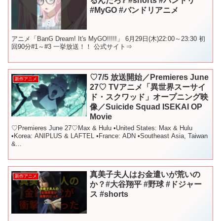
るんだろ❔ #shorts #バンドリ
#MyGO #バンドリアニメ
アニメ「BanG Dream! It's MyGO!!!!!」 6月29日(木)22:00～23:30 初
回90分#1～#3 一挙放送！！ 公式サイト⇒
♡7/5 放送開始／Premieres June
新作アニメ
27♡ TVアニメ「異世界スーサイ
ド・スクワッド」オープニング映
像／Suicide Squad ISEKAI OP
Movie
♡Premieres June 27♡Max & Hulu •United States: Max & Hulu
•Korea: ANIPLUS & LAFTEL •France: ADN •Southeast Asia, Taiwan
&...
真美子夫人はお金遣いが荒いの
新作アニメ
か？#大谷翔平 #野球 #ドジャー
ス #shorts