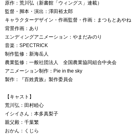
原作：荒川弘（新書館「ウィングス」連載）
監督・脚本・演出：澤田裕太郎
キャラクターデザイン・作画監督・作画：まつもとあやね
背景作画：あり
エンディングアニメーション：やまだみのり
音楽：SPECTRICK
制作監修：新海岳人
農業監修：一般社団法人 全国農業協同組合中央会
アニメーション制作：Pie in the sky
製作：『百姓貴族』製作委員会
【キャスト】
荒川弘：田村睦心
イシイさん：本多真梨子
親父殿：千葉繁
おかん：くじら