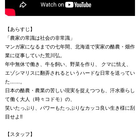
【あらすじ】
「農家の常識は社会の非常識」
マンガ家になるまでの七年間、北海道で実家の酪農・畑作
業に従事していた荒川弘。
年中無休で働き、牛を飼い、野菜を作り、 クマに怯え、
エゾシマリスに翻弄されるというハードな日常を送ってい
た……。
日本の酪農・農業の苦しい現実を捉えつつも、汗水垂らし
て働く大人（時々コドモ）の、
笑いたっぷり、パワーもたっぷりなカッコ良い生き様に刮
目せよ!!
【スタッフ】