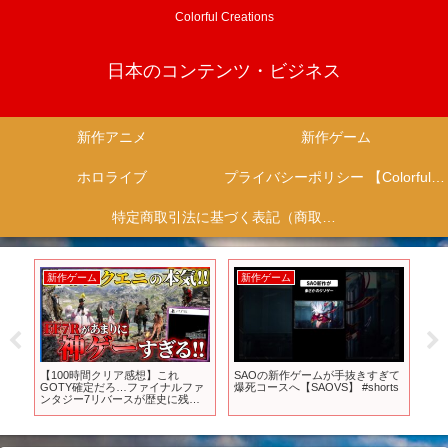
Colorful Creations
日本のコンテンツ・ビジネス
新作アニメ
新作ゲーム
ホロライブ
プライバシーポリシー 【Colorful Creation】
特定商取引法に基づく表記（商取引に関する開示）
新作アニメ
新作アニメ
きすぎて
TＶアニメ『【推しの子】』第2期
TVアニメ『ふつつかな悪女ではご
shorts
メインPV第1弾【2024年7月3日よ
ざいますが ~雛宮蝶鼠とりかえ伝
り放送開始】
~』2026年放送決定／ティザービ
ジュアル②解禁映像