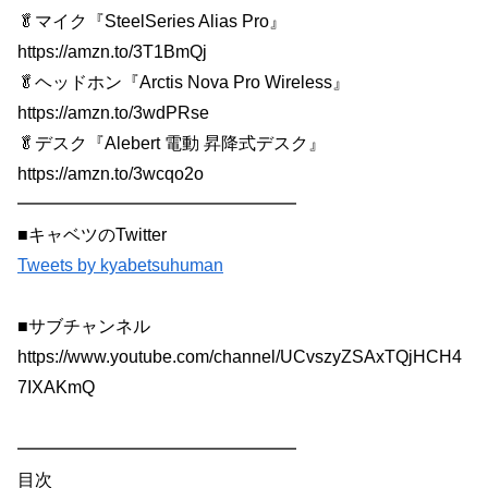
🥬マイク『SteelSeries Alias Pro』
https://amzn.to/3T1BmQj
🥬ヘッドホン『Arctis Nova Pro Wireless』
https://amzn.to/3wdPRse
🥬デスク『Alebert 電動 昇降式デスク』
https://amzn.to/3wcqo2o
━━━━━━━━━━━━━━━━
■キャベツのTwitter
Tweets by kyabetsuhuman
■サブチャンネル
https://www.youtube.com/channel/UCvszyZSAxTQjHCH4
7IXAKmQ
━━━━━━━━━━━━━━━━
目次