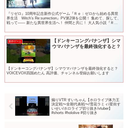
『リゼロ』10周年記念新作公式ゲーム『Ｒｅ：ゼロから始める異世
界生活 Witch’s Re:surrection』PV第2弾を公開！ 集めて、探して、
戦って―― 新たな異世界生活へ！ 仲間と共に！ 大人気小説『Ｒ
ｅ：ゼロから始める異世界生活...
【ドンキーコングバナンザ】シマ
新作ゲーム
ウマバナンザを最終強化すると？
【ドンキーコングバナンザ】シマウマバナンザを最終強化すると？
VOICEVOX四国めたん 高評価、チャンネル登録お願いします
煽りVTR すいちゃん【ホロライブ体力王
決定戦〜全期代表戦〜/雪花ラミィ/星街す
いせい/ホロライブ切り抜き/vtuber】
#shorts #hololive #切り抜き