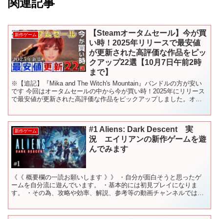
関連記事
【Steamオータムセール】今が買
新作ゲーム
い時！2025年リリースで最安値
が更新された高評価な作品をピッ
クアップ22選【10月7日午前2時
まで】
※【追記】『Mika and The Witch's Mountain』バンドルの方が安い
です 今回はオータムセールの中から今が買い時！2025年にリリース
で最安値が更新された高評価な作品をピックアップしました。オー
タムセールの開催期間は9...
#1 Aliens: Dark Descent 実
新作ゲーム
況 エイリアンの新作ゲームを遊
んでみます
《《 概要欄の一読お願いします 》》 ・自分が面白そうと思ったゲ
ームを自分流に遊んでいます。 ・基本的には初見プレイになりま
す。 ・その為、攻略や効率、解説、参考等の動画チャンネルではあ
りません。 ・過度なネタバレは控えてください。善意によ...