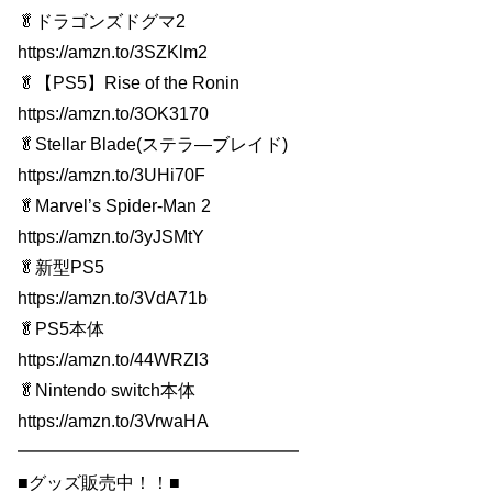
🥬ドラゴンズドグマ2
https://amzn.to/3SZKlm2
🥬【PS5】Rise of the Ronin
https://amzn.to/3OK3170
🥬Stellar Blade(ステラ―ブレイド)
https://amzn.to/3UHi70F
🥬Marvel’s Spider-Man 2
https://amzn.to/3yJSMtY
🥬新型PS5
https://amzn.to/3VdA71b
🥬PS5本体
https://amzn.to/44WRZl3
🥬Nintendo switch本体
https://amzn.to/3VrwaHA
━━━━━━━━━━━━━━━━
■グッズ販売中！！■