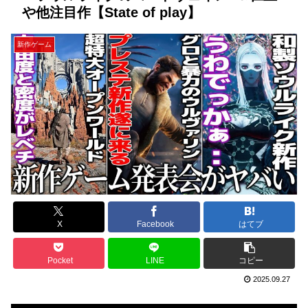
や他注目作【State of play】
新作ゲーム
X
Facebook
はてブ
Pocket
LINE
コピー
2025.09.27