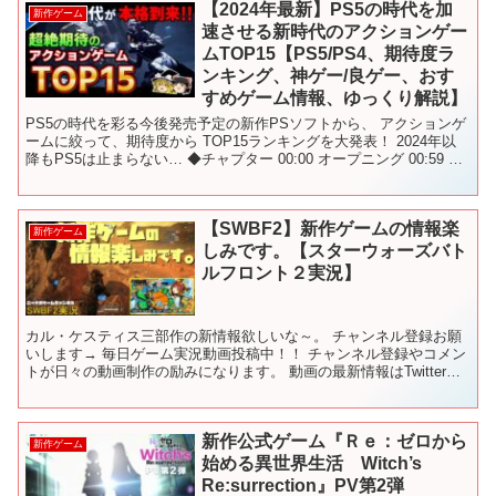
【2024年最新】PS5の時代を加
新作ゲーム
速させる新時代のアクションゲー
ムTOP15【PS5/PS4、期待度ラ
ンキング、神ゲー/良ゲー、おす
すめゲーム情報、ゆっくり解説】
PS5の時代を彩る今後発売予定の新作PSソフトから、 アクションゲ
ームに絞って、期待度から TOP15ランキングを大発表！ 2024年以
降もPS5は止まらない… ◆チャプター 00:00 オープニング 00:59 15
位_Windblown...
【SWBF2】新作ゲームの情報楽
新作ゲーム
しみです。【スターウォーズバト
ルフロント２実況】
カル・ケスティス三部作の新情報欲しいな～。 チャンネル登録お願
いします→ 毎日ゲーム実況動画投稿中！！ チャンネル登録やコメン
トが日々の動画制作の励みになります。 動画の最新情報はTwitterを
チェック！！ ◆Twitter→ PS4 ...
新作公式ゲーム『Ｒｅ：ゼロから
新作ゲーム
始める異世界生活 Witch’s
Re:surrection』PV第2弾