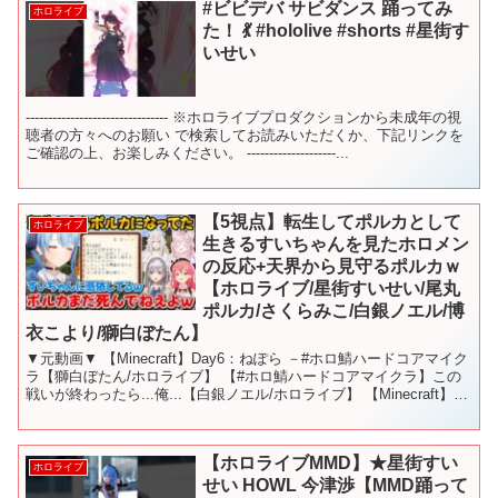
#ビビデバ サビダンス 踊ってみ
ホロライブ
た！ 💃 #hololive #shorts #星街す
いせい
-------------------------------- ※ホロライブプロダクションから未成年の視
聴者の方々へのお願い で検索してお読みいただくか、下記リンクを
ご確認の上、お楽しみください。 --------------------...
【5視点】転生してポルカとして
ホロライブ
生きるすいちゃんを見たホロメン
の反応+天界から見守るポルカｗ
【ホロライブ/星街すいせい/尾丸
ポルカ/さくらみこ/白銀ノエル/博
衣こより/獅白ぼたん】
▼元動画▼ 【Minecraft】Day6：ねぽら －#ホロ鯖ハードコアマイク
ラ【獅白ぼたん/ホロライブ】 【#ホロ鯖ハードコアマイクラ】この
戦いが終わったら...俺...【白銀ノエル/ホロライブ】 【Minecraft】ハ
ードコア生活5日...
【ホロライブMMD】★星街すい
ホロライブ
せい HOWL 今津渉【MMD踊って