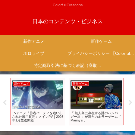
Colorful Creations
日本のコンテンツ・ビジネス
新作アニメ
新作ゲーム
ホロライブ
プライバシーポリシー 【Colorful Creation】
特定商取引法に基づく表記（商取引に関する開示）
新作アニメ
新作ゲーム
新
ラ
TVアニメ『勇者パーティを追い出
「 無人島に存在する謎のハンバー
【ゲ
された器用貧乏』メインPV｜2026
ガー屋 」が舞台のホラーゲーム『
ォー
年1月放送開始
Manny’s 』
が
が
発表
ル