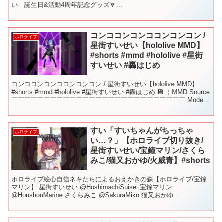
い 誕生日&活動4周年記念グッズ🔽
▼▼▼▼▼▼▼▼▼▼▼▼▼▼▼▼▼▼▼▼...
コンココンコンココンコンコン /
ホロライブ
星街すいせい【hololive MMD】
#shorts #mmd #hololive #星街
すいせい #轟はじめ
コンココンコンココンコンコン / 星街すいせい【hololive MMD】
#shorts #mmd #hololive #星街すいせい #轟はじめ 💾 ￤MMD Source
￣￣￣￣￣￣￣￣￣￣￣￣￣￣￣￣￣￣￣￣￣￣￣￣￣￣￣ Mode...
すい「すいちゃんがちっちゃ
ホロライブ
い…？」【ホロライブ切り抜き/
星街すいせい/宝鐘マリン/さくら
みこ/猫又おかゆ/火威青】#shorts
ホロライブ絵心自信ネキたちによるおえかきの森【ホロライブ/宝鐘
マリン】 星街すいせい @HoshimachiSuisei 宝鐘マリン
@HoushouMarine さくらみこ @SakuraMiko 猫又おかゆ
@NekomataOkayu...