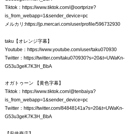
Tiktok：https://www.tiktok.com/@oortprize?
is_from_webapp=1&sender_device=pc
メルカリ:https://jp.mercari.com/user/profile/596732930
taku【オレンジ字幕】
Youtube：https://www.youtube.com/user/taku070930
Twitter：https://twitter.com/taku070930?s=20&t=UWaKn-
G53u3geK7K3H_BbA
オガトゥーン 【黄色字幕】
Tiktok：https://www.tiktok.com/@tenbaiya?
is_from_webapp=1&sender_device=pc
Twitter：https://twitter.com/84848141a?s=20&t=UWaKn-
G53u3geK7K3H_BbA
【安井商店】