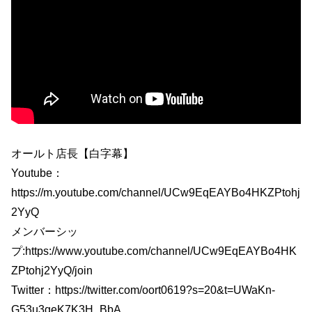
オールト店長【白字幕】
Youtube：
https://m.youtube.com/channel/UCw9EqEAYBo4HKZPtohj
2YyQ
メンバーシッ
プ:https://www.youtube.com/channel/UCw9EqEAYBo4HK
ZPtohj2YyQ/join
Twitter：https://twitter.com/oort0619?s=20&t=UWaKn-
G53u3geK7K3H_BbA