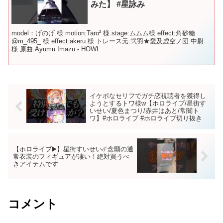
みた】 #星詠み
model：げのげ 様 motion:Taro² 様 stage:ムムム様 effect:角砂糖
@m_495_ 様 effect:akeru 様 トレース元:弐羽★愛及虚空ノ団 中尉
様 原曲:Ayumu Imazu - HOWL
イケボなセリフでガチ恋視聴者を獲得し
ようとするトワ様w【ホロライブ/星街す
いせい/夏色まつり/赤井はあと/常闇ト
ワ】#ホロライブ #ホロライブ切り抜き
【ホロライブ▶️】星街すいせい☄️念願の通
常衣装のフィギュアが凄い！絶対買うべ
きアイテムです
コメント