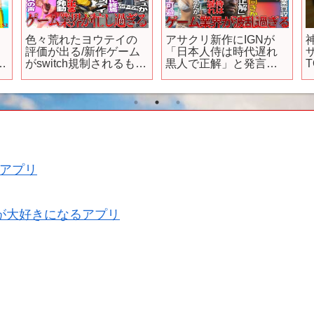
色々荒れたヨウテイの
アサクリ新作にIGNが
評価が出る/新作ゲーム
「日本人侍は時代遅れ
e
がswitch規制されるも規
黒人で正解」と発言し
制された方が良いとい
てしまう…任天堂が移
う謎の現象が発生/新作
植会社を買収して後継
ソシャゲがスパイダー
機で活用か…GTA6が来
×GTA等の要素を含み過
年秋までに発売確定す
ぎてるがガチャ無しで
るも延期は必須と言わ
ソシャゲ界隈どうなる
れてしまう
アプリ
が大好きになるアプリ