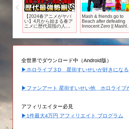
ニメも
【2024春アニメがヤバ
Mash & friends go to
！夏の超
い】4月から始まる春ア
Beach after defeating
ニンテン
ニメに歴代屈指の人気
Innocent Zero || Mashl
作が勢揃い!!過去最強レ
2nd Season Eps 12
ベルの作品が集結した
2024春アニメのラノベ
枠全作品紹介【無職転
生、このすば、第七王
子、劣等生、転スラ】
全世界でダウンロード中（Android版）
▶ホロライブ３D 星街すいせいが好きになる
▶ファンアート 星街すいせい他 ホロライブ
アフィリエイター必見
▶1件最大4万円 アフィリエイト プログラム