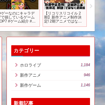
神ゲーなのにキャラデ
【リコリスリコイル 2
【後悔
ザで損しているゲーム
期】新作アニメ制作決
ッチ2
TOP7 #ゲーム紹介 #神
定! 2期アニメではなく
ない期
ゲー #ゲームキャラ
劇場版? 彼岸花で炎上し
10選【Ni
た話を【ゆっくり解
Switc
説】
ム】
カテゴリー
1,184
ホロライブ
946
新作アニメ
1,146
新作ゲーム
新着記事