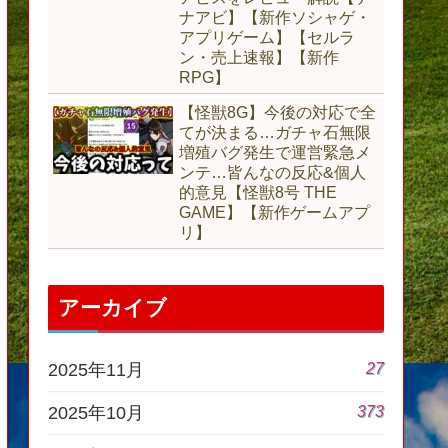
ナアビ】【新作ソシャゲ・
アプリゲーム】【セルラ
ン・売上速報】【新作
RPG】
【怪獣8G】今後の対応で全
てが決まる…ガチャ石無限
増殖バグ発生で運営緊急メ
ンテ…皆んなの反応&個人
的意見【怪獣8号 THE
GAME】【新作ゲームアプ
リ】
アーカイブ
27
2025年11月
373
2025年10月