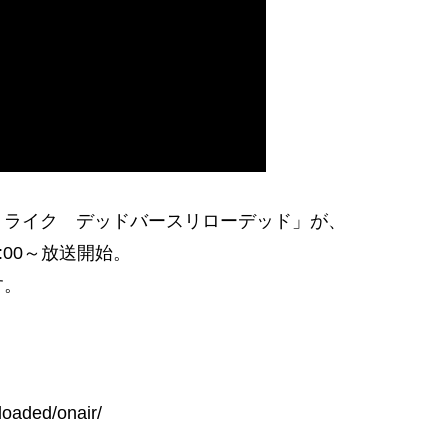
トライク デッドバースリローデッド」が、
3:00～放送開始。
す。
loaded/onair/