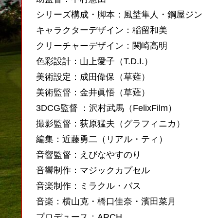
シリーズ構成・脚本：風埜隼人・鋼屋ジン
キャラクターデザイン：稲留和美
クリーチャーデザイン：関崎高明
色彩設計：山上愛子（T.D.I.）
美術設定：成田偉保（草薙）
美術監督：金井眞悟（草薙）
3DCG監督 ：沢村武馬（FelixFilm）
撮影監督：荻原猛夫（グラフィニカ）
編集：近藤勇二（リアル・ティ）
音響監督：えびなやすのり
音響制作：マジックカプセル
音楽制作：ミラクル・バス
音楽：横山克・橋口佳奈・濱田菜月
プロデュース：ARCH