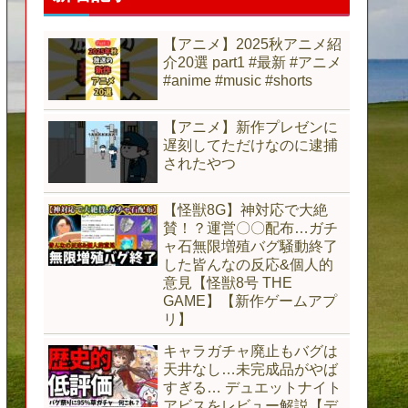
【アニメ】2025秋アニメ紹
介20選 part1 #最新 #アニメ
#anime #music #shorts
【アニメ】新作プレゼンに
遅刻してただけなのに逮捕
されたやつ
【怪獣8G】神対応で大絶
賛！？運営〇〇配布…ガチ
ャ石無限増殖バグ騒動終了
した皆んなの反応&個人的
意見【怪獣8号 THE
GAME】【新作ゲームアプ
リ】
キャラガチャ廃止もバグは
天井なし…未完成品がやば
すぎる… デュエットナイト
アビスをレビュー解説【デ