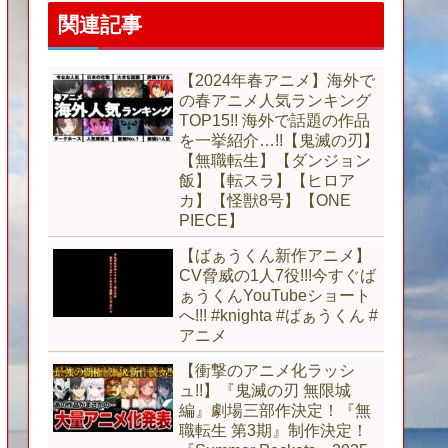
関連記事
【2024年春アニメ】海外で
の春アニメ人気ランキング
TOP15!! 海外で話題の作品
を一挙紹介…!!【鬼滅の刃】
【無職転生】【ダンジョン
飯】【転スラ】【ヒロア
カ】【怪獣8号】【ONE
PIECE】
【ばぁうくん新作アニメ】
CV脅威の1人7役!!!今すぐば
ぁうくんYouTubeショート
へ!!! #knighta #ばぁうくん #
アニメ
【衝撃のアニメ化ラッシ
ュ!!】『鬼滅の刃 無限城
編』劇場三部作決定！『無
職転生 第3期』制作決定！