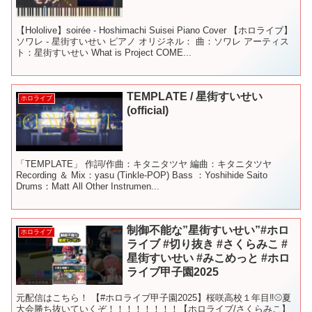
【Hololive】soirée - Hoshimachi Suisei Piano Cover 【ホロライブ】
ソワレ - 星街すいせい ピアノ オリジネル： 曲：ソワレ アーティス
ト：星街すいせい What is Project COME...
TEMPLATE / 星街すいせい
ホロライブ
(official)
「TEMPLATE」 作詞/作曲：キタニタツヤ 編曲：キタニタツヤ
Recording ＆ Mix：yasu (Tinkle-POP) Bass ：Yoshihide Saito
Drums：Matt All Other Instrumen...
制御不能な”星街すいせい”#ホロ
ホロライブ
ライブ #切り抜き #さくらみこ #
星街すいせい #みこめっと #ホロ
ライブ甲子園2025
元配信はこちら！ 【#ホロライブ甲子園2025】桜咲高校１年目‼⚾夏
大会勝ち抜いていくぞ！！！！！！！！【ホロライブ/さくらみこ】