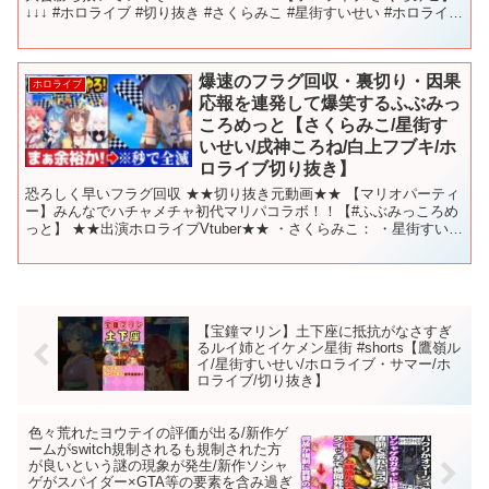
↓↓↓ #ホロライブ #切り抜き #さくらみこ #星街すいせい #ホロライブ
甲子園 #パワプロ #栄冠ナイン
爆速のフラグ回収・裏切り・因果
ホロライブ
応報を連発して爆笑するふぶみっ
ころめっと【さくらみこ/星街す
いせい/戌神ころね/白上フブキ/ホ
ロライブ切り抜き】
恐ろしく早いフラグ回収 ★★切り抜き元動画★★ 【マリオパーティ
ー】みんなでハチャメチャ初代マリパコラボ！！【#ふぶみっころめ
っと】 ★★出演ホロライブVtuber★★ ・さくらみこ： ・星街すいせ
い： ・戌神ころね： ・白上フブキ： #さ...
【宝鐘マリン】土下座に抵抗がなさすぎ
るルイ姉とイケメン星街 #shorts【鷹嶺ル
イ/星街すいせい/ホロライブ・サマー/ホ
ロライブ/切り抜き】
色々荒れたヨウテイの評価が出る/新作ゲ
ームがswitch規制されるも規制された方
が良いという謎の現象が発生/新作ソシャ
ゲがスパイダー×GTA等の要素を含み過ぎ