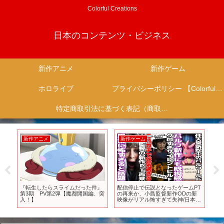
Colorful Creations
日本のコンテンツ・ビジネス
新作アニメ
新作ゲーム
ホロライブ
プライバシーポリシー 【Colorful Creation】
特定商取引法に基づく表記（商取引に関する開示）
新作アニメ
新作ゲーム
新
２
『転生したらスライムだった件』
配信停止で伝説となったゲームPT
St
介
第3期 PV第2弾【魔都開国編、突
の再来か、小島監督新作ODの新
Hu
入！】
映像がリアル怖すぎて失神/日本舞
#St
台の新作サイレントヒルFがグロ
と土★着★信★仰で竜騎士らしさ
爆発でもかなり良い/パルワールド
新作に既視感