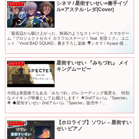
シネマ / 星街すいせい×奏手イヅ
ホロライブ
ル×アステル･レダ(Cover)
「最底辺から駆け上がった、映画のようなストーリー」 スマホゲー
ム『プロジェクトセカイ カラフルステージ！ feat. 初音ミク』 ユニ
ット「Vivid BAD SQUAD」書き下ろし楽曲 🎥シネマ / Ayase 様
VOCALOID ve...
星街すいせい 『みちづれ』 メイ
ホロライブ
キングムービー
今回は表題曲でもある「みちづれ」のレコーディング風景を、 特別
なメイキング映像としてお届けします！ 🌟2ndアルバム『Specter』
🌟 ◆星街すいせい 2ndアルバム『Specter』販売中！
▼▼▼▼▼▼▼▼▼▼▼▼▼▼▼▼▼▼▼▼ 🌟...
【ホロライブ】ソワレ – 星街すい
ホロライブ
せい ピアノ