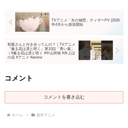
TVアニメ「氷の城壁」ティザーPV |2026
年4月から放送開始
和栗さんと付き合ってんの？｜TVアニメ
『薫る花は凛と咲く』第10話「青い嵐」
｜#薫る花は凛と咲く #中山祥徳 #井上ほ
の花 #アニメ #anime
コメント
コメントを書き込む
ホーム
新作アニメ