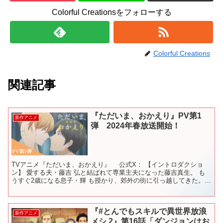
Colorful Creationsをフォローする
Colorful Creations
関連記事
『ただいま、おかえり』PV第1
新作アニメ
弾 2024年春放送開始！
TVアニメ『ただいま、おかえり』 公式X： 【イントロダクショ
ン】 愛する夫・藤吉 弘と結ばれて専業主夫になった藤吉真生。 も
うすぐ2歳になる息子・輝 も授かり、郊外の街に引っ越してきた。
格差婚という世間からの偏見もあり、自分に自信が持...
『#とんでもスキルで異世界放浪
新作アニメ
メシ 2』第16話「ダンジョンはお