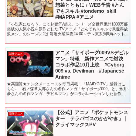
惣菜とともに」WEB予告 #とん
でもスキル #tondemo_skill
#MAPPA #アニメ
「小説家になろう」にて14億PV超え、シリーズ全世界累計1000万部
突破の人気小説を原作とした TVアニメ『とんでもスキルで異世界放
浪メシ』のシーズン2は 毎週火曜深夜24:00～テレ東系列6局ネットに
て放送！📺 放送直後より Prime ...
アニメ「サイボーグ009VSデビル
新作アニメ
マン」特報 新作アニメで対決
コラボ作品10月上映 #Cyborg
009 vs. Devilman #Japanese
Anime
★高画質★エンタメニュースを毎日掲載！「MAiDiGiTV」登録はこ
ちら↓ 石ノ森章太郎さんの名作マンガ「サイボーグ009」と、永井
豪さんの名作マンガ「デビルマン」がコラボレーションした新作ア
ニメ「サイボーグ009VSデビルマン」（川越淳...
【公式】アニメ「ポケットモンス
新作アニメ
ター テラパゴスのかがやき」｜
クライマックスPV