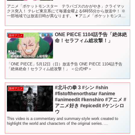
アニメ「ポケットモンスター テラパゴスのかがやき」クライマッ
クス突入！ テレビ東京系にて毎週金曜よる6時55分から放送中！ ※
一部地域では放送日時が異なります。 ▼アニメ「ポケットモンスタ
ー」公式サイトはこちら ▼アニメ「ポケットモンスター...
ONE PIECE 1104話予告「絶体絶
新作アニメ
命！セラフィム総攻撃！」
「ONE PIECE」5月12日（日）放送予告 ONE PIECE 1104話予告
「絶体絶命！セラフィム総攻撃！」 ＜公式HP＞
#北斗の拳 3 #シン #shin
新作アニメ
#fistofthenorthstar #anime
#animeedit #kenshiro #アニメ #
アニメ好き #epicedit #ケンシロ
ウ
This video is a commentary and summary-style work created to
highlight the world and characters of the original series. ...