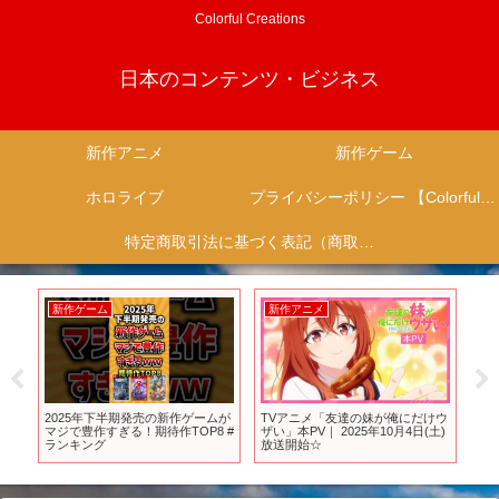
Colorful Creations
日本のコンテンツ・ビジネス
新作アニメ
新作ゲーム
ホロライブ
プライバシーポリシー 【Colorful Creation】
特定商取引法に基づく表記（商取引に関する開示）
新作ゲーム
新作アニメ
新
フ
2025年下半期発売の新作ゲームが
TVアニメ「友達の妹が俺にだけウ
【B
ル
マジで豊作すぎる！期待作TOP8 #
ザい」本PV｜ 2025年10月4日(土)
新
ランキング
放送開始☆