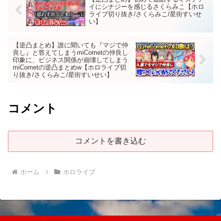
イにシナジーを感じるさくらみこ【ホロ
ライブ切り抜き/さくらみこ/星街すいせ
い】
【逆凸まとめ】誰に聞いても『マジで仲
良し』と答えてしまうmiCometの仲良し
印象に、ビジネス関係が崩壊してしまう
miCometの逆凸まとめw【ホロライブ切
り抜き/さくらみこ/星街すいせい】
コメント
コメントを書き込む
ホーム
ホロライブ