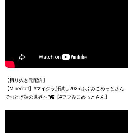
【切り抜き元配信】
【Minecraft】#マイクラ肝試し2025 ふぶみこめっとさん
でおとぎ話の世界へ⁉👻【#フブみこめっとさん】