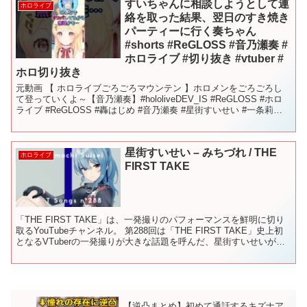
すいちゃんに相談しようとして連
ホロライブ
絡を取った結果、翌日のすき焼き
パーティーに行く奏ちゃん
#shorts #ReGLOSS #音乃瀬奏 #
ホロライブ #切り抜き #vtuber #
ホロ切り抜き
元動画 【 ホロライブごろごろマウンテン 】ホロメンをごろごろし
て登っていくよ～【音乃瀬奏】#hololiveDEV_IS #ReGLOSS #ホロ
ライブ #ReGLOSS #轟はじめ #音乃瀬奏 #星街すいせい #一条莉々
華
星街すいせい – みちづれ / THE
ホロライブ
FIRST TAKE
「THE FIRST TAKE」は、一発撮りのパフォーマンスを鮮明に切り
取るYouTubeチャンネル。 第288回は「THE FIRST TAKE」史上初
となるVTuberの一発撮りが大きな話題を呼んだ、星街すいせいが再
登場。 今回は、YO...
【逆凸まとめ】初めて通話するキズナア