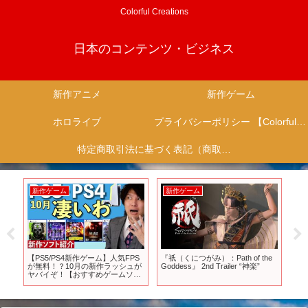
Colorful Creations
日本のコンテンツ・ビジネス
新作アニメ
新作ゲーム
ホロライブ
プライバシーポリシー 【Colorful Creation】
特定商取引法に基づく表記（商取引に関する開示）
新作ゲーム
新作ゲーム
新
』
【PS5/PS4新作ゲーム】人気FPS
『祇（くにつがみ）：Path of the
【
26
が無料！？10月の新作ラッシュが
Goddess』 2nd Trailer “神楽”
ロ
ヤバイぞ！【おすすめゲームソフ
タ
ト】
作M
ー