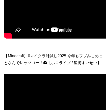
【Minecraft】#マイクラ肝試し2025 今年もフブみこめっ
とさんでレッツゴー！👻【ホロライブ / 星街すいせい】