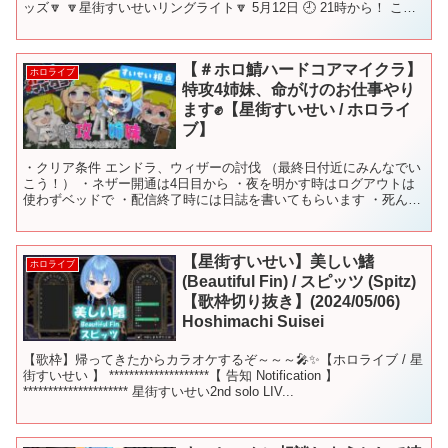
ッズ🔽 🔽星街すいせいリングライト🔽 5月12日 🕘 21時から！ この
放送のことを呟く時は #ほしまちす...
【＃ホロ鯖ハードコアマイクラ】
ホロライブ
特攻4姉妹、命がけのお仕事やり
ます✊【星街すいせい / ホロライ
ブ】
・クリア条件 エンドラ、ウィザーの討伐 （最終日付近にみんなでい
こう！） ・ネザー開通は4日目から ・夜を明かす時はログアウトは
使わずベッドで ・配信終了時には日誌を書いてもらいます ・死んで
しまったときは… ▼▼▼▼▼▼▼▼▼▼▼▼▼▼▼...
【星街すいせい】美しい鰭
ホロライブ
(Beautiful Fin) / スピッツ (Spitz)
【歌枠切り抜き】(2024/05/06)
Hoshimachi Suisei
【歌枠】帰ってきたからカラオケするぞ～～～🎤✨【ホロライブ / 星
街すいせい 】 ********************【 告知 Notification 】
********************* 星街すいせい2nd solo LIV...