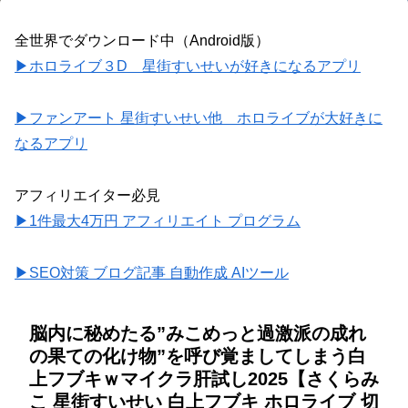
全世界でダウンロード中（Android版）
▶ホロライブ３D 星街すいせいが好きになるアプリ
▶ファンアート 星街すいせい他 ホロライブが大好きに
なるアプリ
アフィリエイター必見
▶1件最大4万円 アフィリエイト プログラム
▶SEO対策 ブログ記事 自動作成 AIツール
脳内に秘めたる”みこめっと過激派の成れ
の果ての化け物”を呼び覚ましてしまう白
上フブキｗマイクラ肝試し2025【さくらみ
こ 星街すいせい 白上フブキ ホロライブ 切