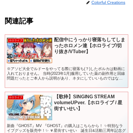
Colorful Creations
関連記事
配信中にうっかり寝落ちしてしま
ホロライブ
ったホロメン達【ホロライブ/切
り抜き/VTuber】
※アソビ大全でルドーをやってる際に寝落ち(？)したポルカは動画に
入れておりません。 当時(2023年1月)服用していた薬の副作用と回線
問題だったとご本人から説明があり、ネタにしていいものではない
と判断した為です。ご了承ください。 【 Min...
【歌枠】SINGING STREAM
ホロライブ
volumeUPver.【ホロライブ / 星
街すいせい】
新曲『GHOST』MV 『GHOST』の購入はこちらから！ ✨特別なラ
イブグッズを販売中！✨ 🔽星街すいせい 誕生日&活動三周年記念グ