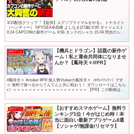
3/15配信クリップ『【提供】エグゾプライマルをやる』 トナカイト
（ヘンディー） SPYGEA⚙高橋 よしなま(27歳) 0:00 ダイジェスト
0:24 CAPCOMの新作ゲーム 9:56 タンクのシャカ 15:04 閃光のシャ
カウェイ ...
【機兵とドラゴン】話題の新作ゲ
新作ゲーム
ーム！私と運命共同体になりませ
んか？【鳳玲天々/#PR】
#鳳玲天々 #vtuber #PR 個人勢Vtuberの鳳玲天々（ﾎｳﾚｲﾃﾝﾃﾝ）です
☆ 無料で遊べるからてんてんと共に戦おう！ ダウンロードはこちら
👉 ＝＝＝＝＝＝＝＝＝＝＝＝＝＝＝＝＝＝＝ 【PR】この動画はス
ポンサーシップまたは広告...
【おすすめスマホゲーム】無料ラ
新作ゲーム
ンキング1位！今がはじめ時！本
当に面白い最新アプリゲーム6選
【ソシャゲ/無課金/リセマラ】