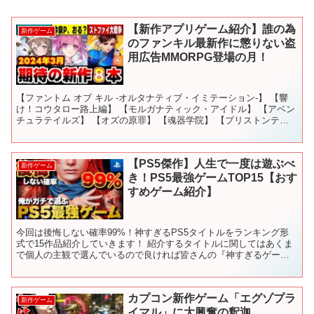
【新作アプリゲーム紹介】誰の為
新作ゲーム
のファンキル最新作に懲りない盗
用広告MMORPG登場の月！
【ファントム オブ キル -オルタナティブ・イミテーション-】 【響
け！コウタロー路上編】 【モルガナティック・アイドル】 【アベン
チュラテイルズ】 【オズの原罪】 【魂器学院】 【プリストンテー
ルM】 【Call of Duty®: Wa...
【PS5傑作】人生で一度は遊ぶべ
新作ゲーム
き！PS5最強ゲームTOP15【おす
すめゲーム紹介】
今回は後悔しない確率99%！神すぎるPS5タイトルをランキング形
式で15作品紹介していきます！ 紹介するタイトルに関してはあくま
で個人の主観で選んでいるので良ければ皆さんの『神すぎるゲー
ム』も是非、教えてください！ 沢山のコメントお待ちして...
カプコン新作ゲーム「エグゾプラ
新作ゲーム
イマル」に大興奮の釈迦