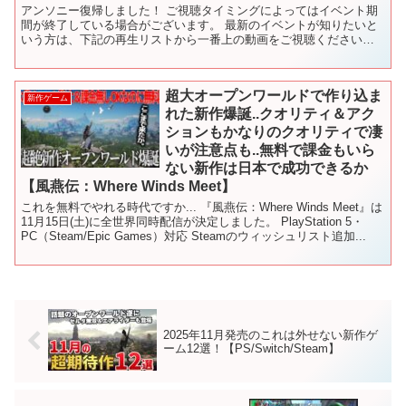
アンソニー復帰しました！ ご視聴タイミングによってはイベント期
間が終了している場合がございます。 最新のイベントが知りたいと
いう方は、下記の再生リストから一番上の動画をご視聴ください！
下記のページでは、話題の新作アプリや定番の人気アプリを...
超大オープンワールドで作り込ま
新作ゲーム
れた新作爆誕..クオリティ＆アク
ションもかなりのクオリティで凄
いが注意点も..無料で課金もいら
ない新作は日本で成功できるか
【風燕伝：Where Winds Meet】
これを無料でやれる時代ですか... 『風燕伝：Where Winds Meet』は
11月15日(土)に全世界同時配信が決定しました。 PlayStation 5・
PC（Steam/Epic Games）対応 Steamのウィッシュリスト追加...
2025年11月発売のこれは外せない新作ゲ
ーム12選！【PS/Switch/Steam】