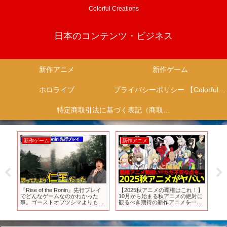
Colorful Creations
日本のコンテンツ・ビジネス
新作アニメ
新作ゲーム
ホロライブ
プライバシーポリシー 【Colorful Creation】
特定商取引法に基づく表記（商取引に関する開示）
新作ゲーム
新作アニメ
新
『Rise of the Ronin』先行プレイ
【2025秋アニメの覇権はこれ！】
【
ハ
でどんなゲームなのかわかった
10月から始まる秋アニメの絶対に
る正
ン
事。ゴーストオブツシマよりも仁
観るべき期待の新作アニメを一挙
担
王っぽい
紹介【ワンダンス、グノーシア、
察・
千歳くん、ワンパンマン3期、ウ
マ娘シンデレラグレイ、さいひ
と】