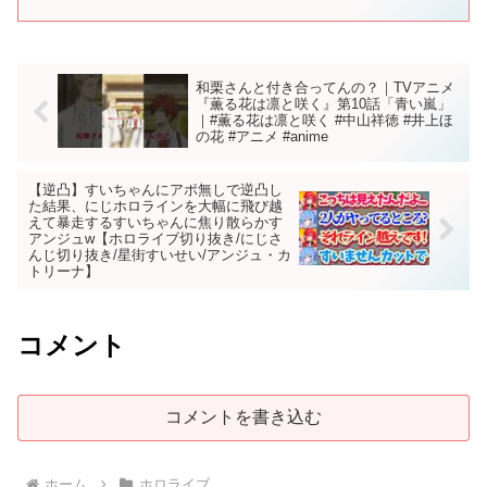
和栗さんと付き合ってんの？｜TVアニメ
『薫る花は凛と咲く』第10話「青い嵐」
｜#薫る花は凛と咲く #中山祥徳 #井上ほ
の花 #アニメ #anime
【逆凸】すいちゃんにアポ無しで逆凸し
た結果、にじホロラインを大幅に飛び越
えて暴走するすいちゃんに焦り散らかす
アンジュw【ホロライブ切り抜き/にじさ
んじ切り抜き/星街すいせい/アンジュ・カ
トリーナ】
コメント
コメントを書き込む
ホーム
ホロライブ