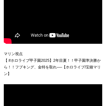
マリン視点
【 #ホロライブ甲子園2025】2年目夏！！甲子園準決勝か
ら！！フブキング、金特を取れ──【ホロライブ/宝鐘マリ
ン】