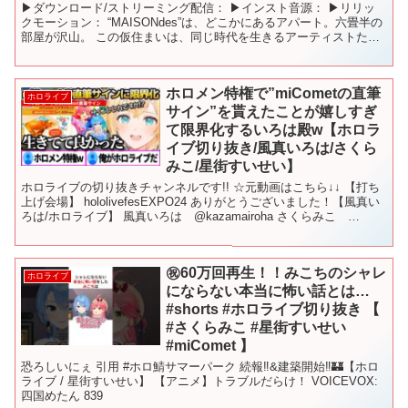
▶ダウンロード/ストリーミング配信： ▶インスト音源： ▶リリッ
クモーション： “MAISONdes”は、どこかにあるアパート。六畳半の
部屋が沢山。 この仮住まいは、同じ時代を生きるアーティストたち
を引き合わせ、ここでしか生まれないコラボレ...
ホロメン特権で”miCometの直筆
ホロライブ
サイン”を貰えたことが嬉しすぎ
て限界化するいろは殿w【ホロラ
イブ切り抜き/風真いろは/さくら
みこ/星街すいせい】
ホロライブの切り抜きチャンネルです!! ☆元動画はこちら↓↓ 【打ち
上げ会場】 hololivefesEXPO24 ありがとうございました！【風真い
ろは/ホロライブ】 風真いろは @kazamairoha さくらみこ
@SakuraMiko...
㊗️60万回再生！！みこちのシャレ
ホロライブ
にならない本当に怖い話とは…
#shorts #ホロライブ切り抜き 【
#さくらみこ #星街すいせい
#miComet 】
恐ろしいにぇ 引用 #ホロ鯖サマーパーク 続報‼&建築開始‼🏰【ホロ
ライブ / 星街すいせい】 【アニメ】トラブルだらけ！ VOICEVOX:
四国めたん 839