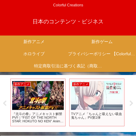
Colorful Creations
日本のコンテンツ・ビジネス
新作アニメ
新作ゲーム
ホロライブ
プライバシーポリシー 【Colorful Creation】
特定商取引法に基づく表記（商取引に関する開示）
新作アニメ
新作アニメ
新
と
『北斗の拳』アニメキャスト解禁
TVアニメ「ちゃんと吸えない吸血
【
1幕
PV!!｜“FIST OF THE NORTH
鬼ちゃん」PV第1弾
ン
STAR: HOKUTO NO KEN” Anime
当
Cast Announcement Trailer
【ソ