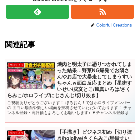
Colorful Creations
関連記事
焼肉と明太子に憑りつかれてしま
ホロライブ
った結果…野菜NG爆発でお隣さ
んやお店で大暴走してしまうすい
ちゃんｗ面白反応まとめ【星街す
いせい/戌亥とこ/風真いろは/さく
らみこ/ホロライブ/にじさんじ/切り抜き】
ご視聴ありがとうございます！ ほろおん！ではホロライブメンバー
の 面白い場面や楽しい場面を投稿させていただいております！ チャ
ンネル登録・高評価もよろしくお願いします♪ ▼チャンネル登録はこ
ちら▼ ーーーーーーーーーーーーーーーーー 【タイ...
【手描き】ビジネス初め【切り抜
ホロライブ
き/hololive/さくらみこ/星街すい