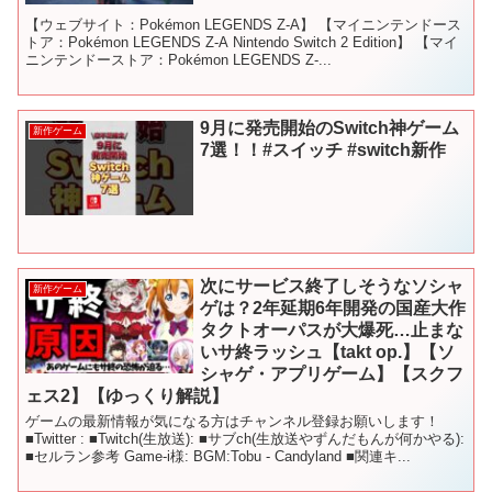
【ウェブサイト：Pokémon LEGENDS Z-A】 【マイニンテンドース
トア：Pokémon LEGENDS Z-A Nintendo Switch 2 Edition】 【マイ
ニンテンドーストア：Pokémon LEGENDS Z-...
9月に発売開始のSwitch神ゲーム
新作ゲーム
7選！！#スイッチ #switch新作
次にサービス終了しそうなソシャ
新作ゲーム
ゲは？2年延期6年開発の国産大作
タクトオーパスが大爆死…止まな
いサ終ラッシュ【takt op.】【ソ
シャゲ・アプリゲーム】【スクフ
ェス2】【ゆっくり解説】
ゲームの最新情報が気になる方はチャンネル登録お願いします！
■Twitter : ■Twitch(生放送): ■サブch(生放送やずんだもんが何かやる):
■セルラン参考 Game-i様: BGM:Tobu - Candyland ■関連キ...