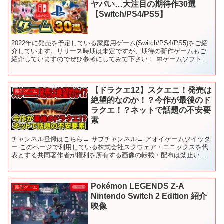
ヤバい…大注目の期待作30選
【Switch/PS4/PS5】
2022年に発売を予定している家庭用ゲーム(Switch/PS4/PS5)をご紹
介しています。リリース時期は未定ですが、期待の新作ゲームもご
紹介していますのでぜひ参考にしてみて下さい！ 📅ゲームソフト発
売日カレンダー ✅チャプターリスト（目...
【ドラクエ12】スクエニ！発売は
新作ゲーム
絶望的なのか！？今作が最後のド
ラクエ！？ネットで話題の不安要
素
チャンネル登録はこちら→ サブチャンネル→ アオイゲームツイッタ
ー このページで利用している株式会社スクウェア・エニックスを代
表とする共同著作者が権利を所有する画像の転載・配布は禁止いた
します。 © ARMOR PROJECT/BIRD S...
Pokémon LEGENDS Z-A
新作ゲーム
Nintendo Switch 2 Edition 紹介
映像