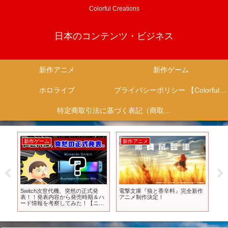
Colorful Creations
日本のコンテンツ・ビジネス
新作アニメ
新作ゲーム
ホロライブ
プライバシーポリシー 【Colorful Creation】
特定商取引法に基づく表記（商取引に関する開示）
新作ゲーム
新作アニメ
新
ライ
Switch次世代機、突然の正式発
電撃文庫『狼と香辛料』完全新作
今
すす
表！！発表内容から発売時期＆ハ
アニメ制作決定！
を
ード情報を考察してみた！【ニン
テンドー スイッチ後継機種／
Nintendo Switch】@レウン
GameTV