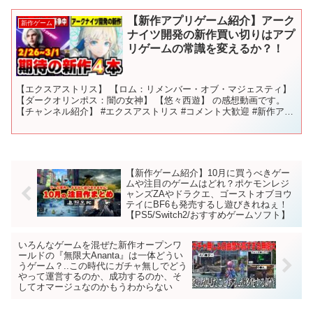
【新作アプリゲーム紹介】アーク
新作ゲーム
ナイツ開発の新作買い切りはアプ
リゲームの常識を変えるか？！
【エクスアストリス】 【ロム：リメンバー・オブ・マジェスティ】
【ダークオリンポス：闇の女神】 【悠々西遊】 の感想動画です。
【チャンネル紹介】 #エクスアストリス #コメント大歓迎 #新作アプ
リ 評価 目次 お借りしたＢＧＭ 【踊る、宇...
【新作ゲーム紹介】10月に買うべきゲー
ムや注目のゲームはどれ？ポケモンレジ
ャンズZAやドラクエ、ゴーストオブヨウ
テイにBF6も発売するし遊びきれねぇ！
【PS5/Switch2/おすすめゲームソフト】
いろんなゲームを混ぜた新作オープンワ
ールドの『無限大Ananta』は一体どうい
うゲーム？..この時代にガチャ無しでどう
やって運営するのか、成功するのか、そ
してオマージュなのかもうわからない