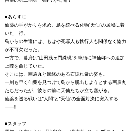
待望の第二期第一弾PVが公開！
■あらすじ
仙薬の手がかりを求め、島を統べる化物”天仙”の居城に着
いた一行。
島からの生還には、もはや死罪人も執行人も関係なく協力
が不可欠だった。
一方で、幕府は“山田浅ェ門殊現”を筆頭に神仙郷への追加
上陸を命じていた。
そこには、画眉丸と因縁のある石隠れ衆の姿も。
一刻も早く仙薬を見つけて島から脱出しようとする画眉丸
たちだったが、彼らの前に天仙たちが立ち塞がる。
仙薬を巡る戦いは“人間”と“天仙”の全面対決に突入する
——!!
■スタッフ