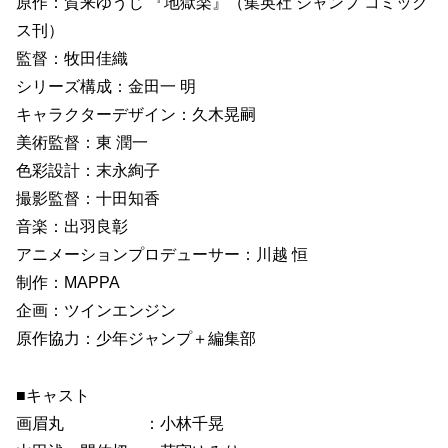
原作：賀来ゆうじ 『地獄楽』（集英社 ジャンプ コミック
ス刊）
監督：牧田佳織
シリーズ構成：金田一 明
キャラクターデザイン：久木晃嗣
美術監督：東 潤一
色彩設計：末永絢子
撮影監督：十田知香
音楽：出羽良彰
アニメーションプロデューサー：川越 恒
制作：MAPPA
企画：ツインエンジン
原作協力：少年ジャンプ＋編集部
■キャスト
画眉丸 ：小林千晃