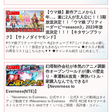
いた件 解雇された暗黒兵士（30代）のスローな...
【ウマ娘】新作アニメから1
新作アニメ
年…。遂に2人が主人公に！！3期
放送決定！！「ウマ娘 プリティ
ーダービーseason3」2023年放
送決定！！！【キタサンブラッ
ク】【サトノダイヤモンド】
#ウマ娘プリティーダービー #ぱかチューブ #アニバ ※めっちゃ嬉し
いですっ！！！！放送がまちきれないーーーーーｗ ◆オススメ動画
の再生リストはこちらから▼▼ ◆チャンネル紹介 はじめまして、ま
いとです。 このチャンネルは「おすすめアニメ・...
幻塔制作会社が本気のアニメ調新
新作アニメ
作オープンワールドが凄い!!壁走
り・車運転&改造・爽快バトル・
家購入なんでもできる!!
【Neverness to
Everness(NTE)】
・『Neverness to Everness』公式サイト ・公式X ※この動画はタイ
アップ動画です #Neverness to Everness #NTE #幻塔 #ネヴァーネ
ストゥエヴァーネス ゆゆです！ いつもご視聴・高評価・コメン...