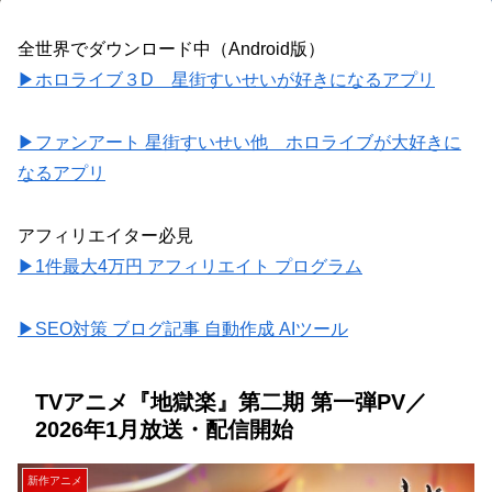
全世界でダウンロード中（Android版）
▶ホロライブ３D 星街すいせいが好きになるアプリ
▶ファンアート 星街すいせい他 ホロライブが大好きに
なるアプリ
アフィリエイター必見
▶1件最大4万円 アフィリエイト プログラム
▶SEO対策 ブログ記事 自動作成 AIツール
TVアニメ『地獄楽』第二期 第一弾PV／
2026年1月放送・配信開始
新作アニメ