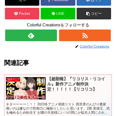
Pocket
LINE
コピー
Colorful Creationsをフォローする
Colorful Creations
関連記事
【超朗報】『リコリス・リコイ
新作アニメ
ル』新作アニメ制作決
定！！！！！【リコリコ】
キターーーー！！！ 2023冬アニメ視聴リスト 異世界のんびり農家
痛いのは嫌なので防御力に極振りしたいと思います。2期 英雄王、武
を極めるため転生す お隣の天使様にいつの間にか駄目人間にされて