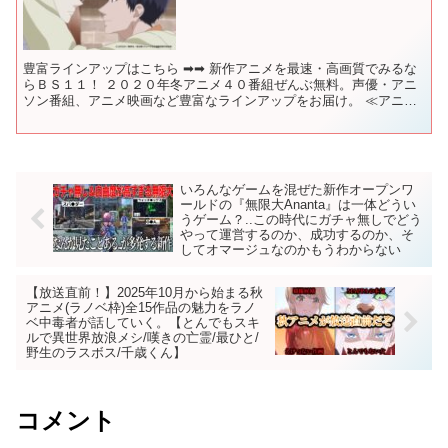
豊富ラインアップはこちら ➡➡ 新作アニメを最速・高画質でみるな
らＢＳ１１！ ２０２０年冬アニメ４０番組ぜんぶ無料。声優・アニ
ソン番組、アニメ映画など豊富なラインアップをお届け。 ≪アニメ
≫ 「マギアレコード 魔法少女まどか マギカ外伝」、...
いろんなゲームを混ぜた新作オープンワ
ールドの『無限大Ananta』は一体どうい
うゲーム？..この時代にガチャ無しでどう
やって運営するのか、成功するのか、そ
してオマージュなのかもうわからない
【放送直前！】2025年10月から始まる秋
アニメ(ラノベ枠)全15作品の魅力をラノ
ベ中毒者が話していく。【とんでもスキ
ルで異世界放浪メシ/嘆きの亡霊/最ひと/
野生のラスボス/千歳くん】
コメント