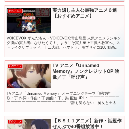
実力隠し主人公最強アニメ６選
新作アニメ
【おすすめアニメ】
VOICEVOX:ずんだもん・VOICEVOX:青山龍星 人気アニメランキン
グ 陰の実力者になりたくて！、ようこそ実力至上主義の教室へ、ス
トライクザブラッド、十二大戦、ハマトラ、モブサイコ100 動画内
で使用されている画像の著作権は全て権利...
TV アニメ『Unnamed
新作アニメ
Memory』ノンクレジットOP 映
像／丁「呼び声」
TVアニメ「Unnamed Memory」 オープニングテーマ「呼び声」
歌：丁 作詞・作曲：丁 編曲：丁、樂 配信URL： ￣￣￣￣￣￣￣￣
￣￣￣￣￣￣￣￣￣￣￣￣￣￣￣￣ 『誰も知らない、魔女と王太子
の御伽話』 「このライトノベルがすご...
【ＢＳ１１アニメ】新作・話題作
新作アニメ
ぜんぶで40番組放送中！