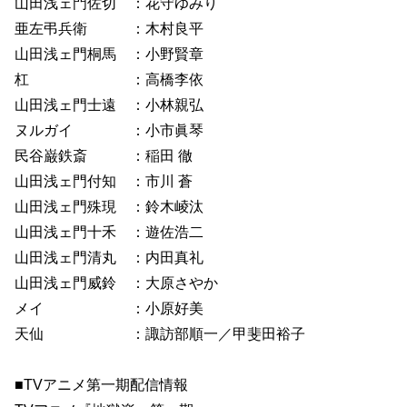
山田浅ェ門佐切 ：花守ゆみり
亜左弔兵衛 ：木村良平
山田浅ェ門桐馬 ：小野賢章
杠 ：高橋李依
山田浅ェ門士遠 ：小林親弘
ヌルガイ ：小市眞琴
民谷巌鉄斎 ：稲田 徹
山田浅ェ門付知 ：市川 蒼
山田浅ェ門殊現 ：鈴木崚汰
山田浅ェ門十禾 ：遊佐浩二
山田浅ェ門清丸 ：内田真礼
山田浅ェ門威鈴 ：大原さやか
メイ ：小原好美
天仙 ：諏訪部順一／甲斐田裕子
■TVアニメ第一期配信情報