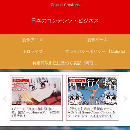
Colorful Creations
日本のコンテンツ・ビジネス
新作アニメ
新作ゲーム
ホロライブ
プライバシーポリシー 【Colorful Creation】
特定商取引法に基づく表記（商取引に関する開示）
新作アニメ
新作ゲーム
新
禁
TVアニメ『炎炎ノ消防隊 参ノ
【登おじ】壺おじ系新作ゲーム！
【
章』第2クールTeaserPV｜2026年
A Difficult Game About Climbingを
定
me
1月放送！
クリアするぺこおおおおおおおお
配
おお！ぺこ！【ホロライブ/兎田ぺ
ば
こら】
【
イ
了