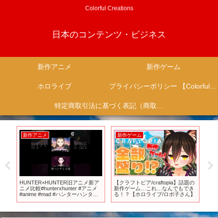
Colorful Creations
日本のコンテンツ・ビジネス
新作アニメ
新作ゲーム
ホロライブ
プライバシーポリシー 【Colorful Creation】
特定商取引法に基づく表記（商取引に関する開示）
新作アニメ
新作ゲーム
新
ニメ
HUNTER×HUNTER旧アニメ新ア
【クラフトピア/craftopia】話題の
P
VA
ニメ比較#hunterxhunter #アニメ
新作ゲーム…これ…なんでもでき
ク解
！
#anime #mad #ハンターハンター
る！？【ホロライブ/ロボ子さん】
は同
#切り抜き#shorts
シ
ニ