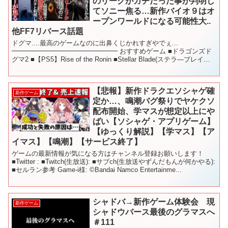
のリークがガチだった事が判明し
てソニー焦る…新作バイオ９はオ
ープンワールドになる可能性大..
他FF7リバース話題
ドグマ....最高のゲームなのに出鼻くじかれすぎやでぇ...
━━━━━━━━━━━━━━━━ おすすめゲーム ■ドラゴンズド
グマ2 ■【PS5】Rise of the Ronin ■Stellar Blade(ステラ―ブレイド)
■スカル...
【悲報】新作ドラクエソシャゲ確
新作ゲーム
定か…、鳴潮バグ祭りでヤケクソ
配布開始、学マスが想定以上にや
ばい【ソシャゲ・アプリゲーム】
【ゆっくり解説】【学マス】【ア
イマス】【鳴潮】【サービス終了】
ゲームの最新情報が気になる方はチャンネル登録お願いします！
■Twitter : ■Twitch(生放送): ■サブch(生放送やずんだもんが何かやる):
■セルラン参考 Game-i様: ©Bandai Namco Entertainme...
シャドバ→新作ゲーム体験会 現
新作ゲーム
シャドウバース最後のグラマスへ
＃111