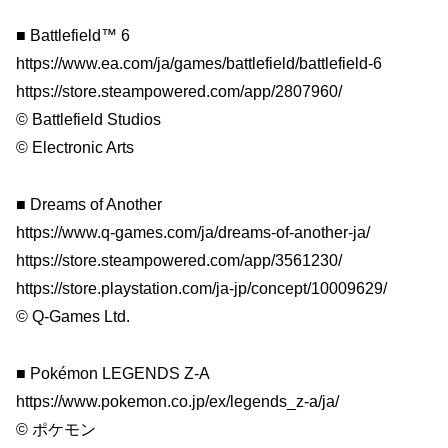
■ Battlefield™ 6
https://www.ea.com/ja/games/battlefield/battlefield-6
https://store.steampowered.com/app/2807960/
© Battlefield Studios
© Electronic Arts
■ Dreams of Another
https://www.q-games.com/ja/dreams-of-another-ja/
https://store.steampowered.com/app/3561230/
https://store.playstation.com/ja-jp/concept/10009629/
© Q-Games Ltd.
■ Pokémon LEGENDS Z-A
https://www.pokemon.co.jp/ex/legends_z-a/ja/
© ポケモン