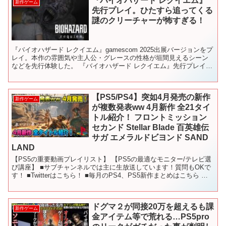
『バイオハザード レクイエム』
新作ゲーム
先行プレイ。ひたすら追ってくる
謎のクリーチャーが怖すぎる！
『バイオハザード レクイエム』gamescom 2025出展バージョンをプ
レイ。本作の雰囲気や主人公・グレースの性格が垣間見えるシーン
などを先行体験した。 『バイオハザード レクイエム』先行プレイ。
ライターのか細い灯りで髪が光り、揺らめく…...
【PS5/PS4】突如4月発売の新作
新作ゲーム
が複数発表ww 4月新作 全21タイ
トル紹介！ フロントミッション
セカンド Stellar Blade 百英雄伝
サガ エメラルドビヨンド SAND
LAND
【PS5の重要動画プレイリスト】 【PS5の最適なモニター/テレビ選
び講座】 ■サブチャンネルでは主に生放送しています！質問もOKで
す！ ■Twitterはこちら！ ■毎月のPS4、PS5新作まとめはこちら 〇
使用しているBGM - - -...
ドグマ２が同接20万を超えるも課
新作ゲーム
金アイテム等で荒れる…PS5pro