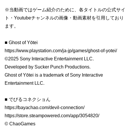
※当動画ではゲーム紹介のために、各タイトルの公式サイ
ト・Youtubeチャンネルの画像・動画素材を引用しており
ます。
■ Ghost of Yōtei
https://www.playstation.com/ja-jp/games/ghost-of-yotei/
©2025 Sony Interactive Entertainment LLC.
Developed by Sucker Punch Productions.
Ghost of Yōtei is a trademark of Sony Interactive
Entertainment LLC.
■ でびるコネクショん
https://bayachao.com/devil-connection/
https://store.steampowered.com/app/3054820/
© ChaoGames