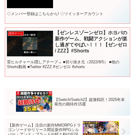
◇メンバー登録はこちらから! ◇ツイッターアカウント
【ゼンレスゾーンゼロ】ホヨバの
新作ゲーム
新作ゲーム、戦闘アクションが楽
し過ぎてやばい！！！【ゼンゼロ
/ ZZZ】#Shorts
雷ヒルチャール隠しアチーブ→ ■切り抜き元（2022/8/5） ■他の
Shorts動画 ■Twitter #ZZZ #ゼンゼロ #shorts
【Switch/Switch2】超激戦区！2025年末
発売の期待作15選
【新作ゲーム】注目の新作MMORPGドラ
ゴンソードやリリース間近新作RPGシル
バー・アンド・ブラッドや杖と剣の伝説