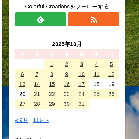
Colorful Creationsをフォローする
2025年10月
月
火
水
木
金
土
日
1
2
3
4
5
6
7
8
9
10
11
12
13
14
15
16
17
18
19
20
21
22
23
24
25
26
27
28
29
30
31
« 9月
11月 »