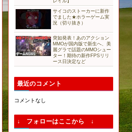
レイル】
サイコのストーカーに新作
でました★ホラーゲーム実
況（切り抜き）
突如発表！あのアクション
MMOが国内版で新生へ、美
麗グラで話題のMMOシュー
ター！期待の新作FPSリリ
ース日決定など
最近のコメント
コメントなし
↓ フォローはここから ↓