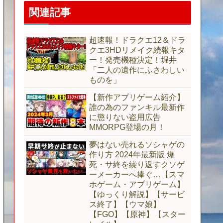
関連記事
超速報！ドラクエ12＆ドラ
クエ3HDリメイク続報キタ
ー！発売機種決定！堀井
「二人の遺作にふさわしい
ものを」
【新作アプリゲーム紹介】
誰の為のファンキル最新作
に懲りない盗用広告
MMORPG登場の月！
夢はない売れるソシャゲの
作り方 2024年最新版 爆
死・サ終を繰り返すクソゲ
ーメーカーへ捧ぐ…【スマ
ホゲーム・アプリゲーム】
【ゆっくり解説】【サービ
ス終了】【ウマ娘】
【FGO】【原神】【スター