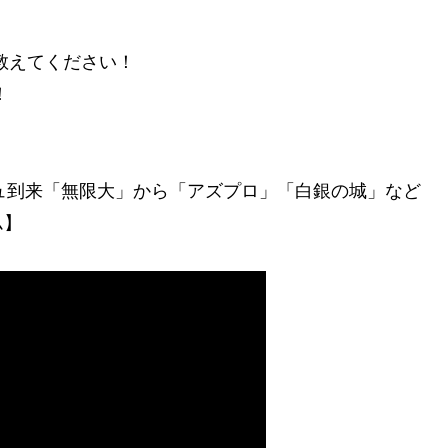
教えてください！
！
シュ到来「無限大」から「アズプロ」「白銀の城」など
ム】