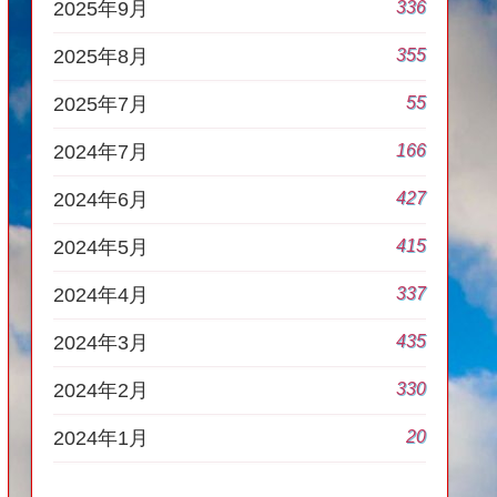
336
2025年9月
355
2025年8月
55
2025年7月
166
2024年7月
427
2024年6月
415
2024年5月
337
2024年4月
435
2024年3月
330
2024年2月
20
2024年1月