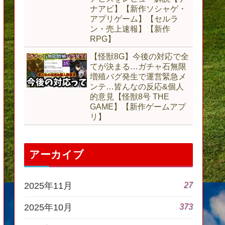
ナアビ】【新作ソシャゲ・
アプリゲーム】【セルラ
ン・売上速報】【新作
RPG】
【怪獣8G】今後の対応で全
てが決まる…ガチャ石無限
増殖バグ発生で運営緊急メ
ンテ…皆んなの反応&個人
的意見【怪獣8号 THE
GAME】【新作ゲームアプ
リ】
アーカイブ
27
2025年11月
373
2025年10月