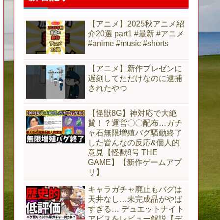
【アニメ】2025秋アニメ紹
介20選 part1 #最新 #アニメ
#anime #music #shorts
【アニメ】新作プレゼンに
遅刻してただけなのに逮捕
されたやつ
【怪獣8G】神対応で大絶
賛！？運営〇〇配布…ガチ
ャ石無限増殖バグ騒動終了
した皆んなの反応&個人的
意見【怪獣8号 THE
GAME】【新作ゲームアプ
リ】
キャラガチャ廃止もバグは
天井なし…未完成品がやば
すぎる… デュエットナイト
アビスをレビュー解説【デ