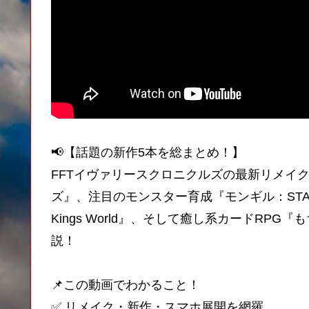
📢【話題の新作5本を総まとめ！】
FFTイヴァリースクロニクルズの最新リメイ
ズ』、注目のモンスター育成『モンギル：STAR 
Kings World』、そして癒し系カードR
説！
📌この動画でわかること！
✅ リメイク・新作・スマホ展開を網羅