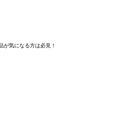
作品が気になる方は必見！