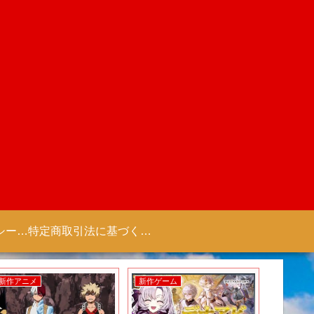
プライバシーポリシー 【Colorful Creation】
特定商取引法に基づく表記（商取引に関する開示）
新作アニメ
新作ゲーム
新作ゲー