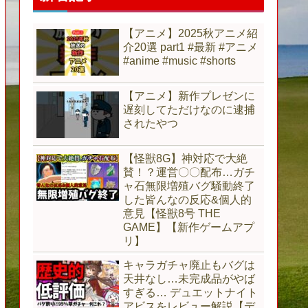
【アニメ】2025秋アニメ紹
介20選 part1 #最新 #アニメ
#anime #music #shorts
【アニメ】新作プレゼンに
遅刻してただけなのに逮捕
されたやつ
【怪獣8G】神対応で大絶
賛！？運営〇〇配布…ガチ
ャ石無限増殖バグ騒動終了
した皆んなの反応&個人的
意見【怪獣8号 THE
GAME】【新作ゲームアプ
リ】
キャラガチャ廃止もバグは
天井なし…未完成品がやば
すぎる… デュエットナイト
アビスをレビュー解説【デ