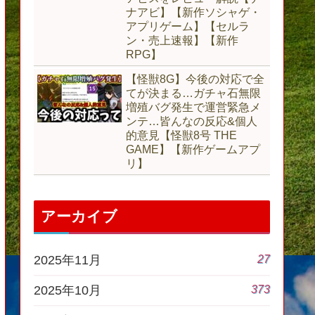
ナアビ】【新作ソシャゲ・
アプリゲーム】【セルラ
ン・売上速報】【新作
RPG】
【怪獣8G】今後の対応で全
てが決まる…ガチャ石無限
増殖バグ発生で運営緊急メ
ンテ…皆んなの反応&個人
的意見【怪獣8号 THE
GAME】【新作ゲームアプ
リ】
アーカイブ
27
2025年11月
373
2025年10月