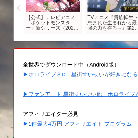
sまと
【公式】テレビアニメ
TVアニメ『貴族転生 
た新情
「ポケットモンスタ
恵まれた生まれから最
〇!? スイ
ー」新シリーズ（2023
強の力を得る～』第2
売!? 次
年4月放送）ティザー映
PV
ジン登
像
全世界でダウンロード中（Android版）
▶ホロライブ３D 星街すいせいが好きになる
▶ファンアート 星街すいせい他 ホロライブ
アフィリエイター必見
▶1件最大4万円 アフィリエイト プログラム