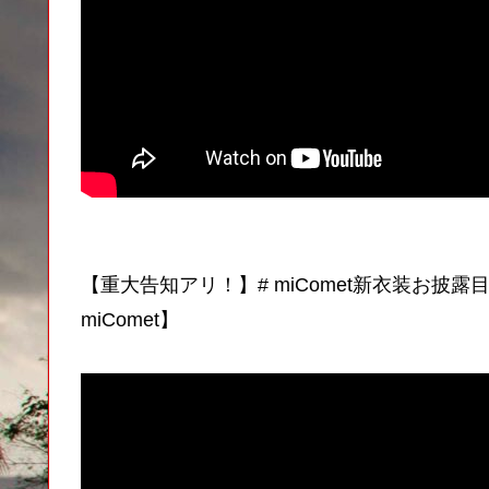
【重大告知アリ！】# miComet新衣装お披露
miComet】