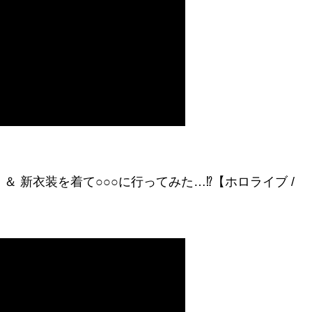
目 ＆ 新衣装を着て○○○に行ってみた…⁉【ホロライブ /