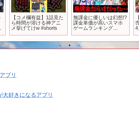
～
【コメ欄有益】1話見た
無課金に優しいは幻想!?
ら時間が溶ける神アニ
課金単価が高いスマホ
弾
メ挙げてけw #shorts
ゲームランキング
Top10【ソシャゲ・アプ
リゲーム】【ゆっくり
ン
解説】【無課金におす
B
すめのゲーム】【ウマ
娘】【FGO】
S
アプリ
が大好きになるアプリ