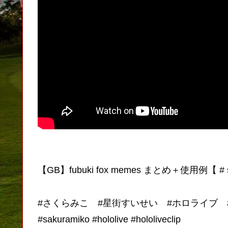
【GB】fubuki fox memes まとめ＋使用例【 # s
#さくらみこ #星街すいせい #ホロライブ 
#sakuramiko #hololive #hololiveclip