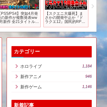
【PS5/PS4】突如4月発
【スクエニ大爆死】ま
【公式
売の新作が複数発表ww
さかの開発中止か『ド
メ見逃
4月新作 全21タイトル紹
ラクエ12』国民的RPG
つのア
介！ フロントミッショ
がヤバい・・・／『FF7
間限定
 セカンド Stellar
リメイク3』『キングダ
lade 百英雄伝 サガ エ
ムハーツ4』ヤバい？
メラルドビヨンド
PS5依存がかなりヤバそ
AND LAND
う 約221億円の特別損失
廃棄損 DQ12
カテゴリー
1,184
ホロライブ
946
新作アニメ
1,146
新作ゲーム
新着記事