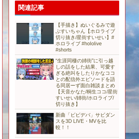
関連記事
【手描き】ぬいぐるみで遊
ぶすいちゃん【ホロライブ
切り抜き/星街すいせい】#
ホロライブ #hololive
#shorts
“生涯同棲の姉街”に引っ越
しの話をした結果、可愛す
ぎる絶叫をしたりかなココ
との配信外エピソードを語
る同居ーず面白雑談まとめ
【天音かなた/桐生ココ/星街
すいせい/姉街/ホロライブ/
切り抜き】
新曲「ビビデバ」サビダン
スを3D LIVE・MVを比
較！！