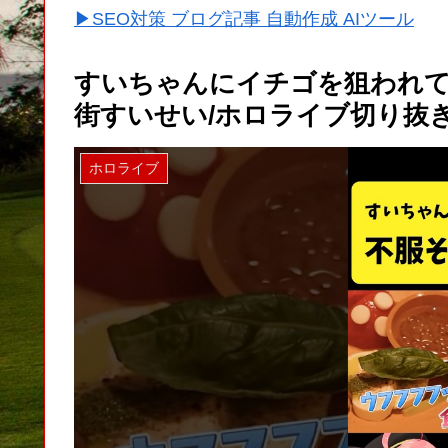
▶SEO対策 ブログ記事 自動作成 AIツール
すいちゃんにイチゴを狙われて
街すいせい/ホロライブ切り抜き】#
ホロライブ