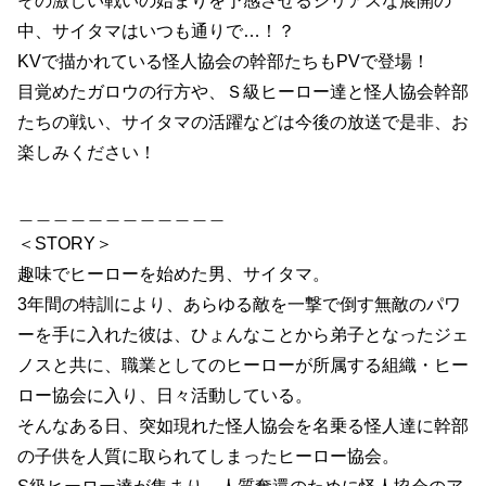
その激しい戦いの始まりを予感させるシリアスな展開の
中、サイタマはいつも通りで…！？
KVで描かれている怪人協会の幹部たちもPVで登場！
目覚めたガロウの行方や、Ｓ級ヒーロー達と怪人協会幹部
たちの戦い、サイタマの活躍などは今後の放送で是非、お
楽しみください！
＿＿＿＿＿＿＿＿＿＿＿＿
＜STORY＞
趣味でヒーローを始めた男、サイタマ。
3年間の特訓により、あらゆる敵を一撃で倒す無敵のパワ
ーを手に入れた彼は、ひょんなことから弟子となったジェ
ノスと共に、職業としてのヒーローが所属する組織・ヒー
ロー協会に入り、日々活動している。
そんなある日、突如現れた怪人協会を名乗る怪人達に幹部
の子供を人質に取られてしまったヒーロー協会。