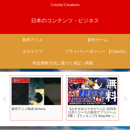
Colorful Creations
日本のコンテンツ・ビジネス
新作アニメ
新作ゲーム
ホロライブ
プライバシーポリシー 【Colorful Creation】
特定商取引法に基づく表記（商取引に関する開示）
新作アニメ
新作ゲーム
新
の
新作アニメ映画 #shorts
【おすすめスマホゲーム】2025年
任
人気
11月リリースの新作アプリゲーム
す
8選！【ランキング】#rpg #ゆっく
り解説 #無料 #ソシャゲ