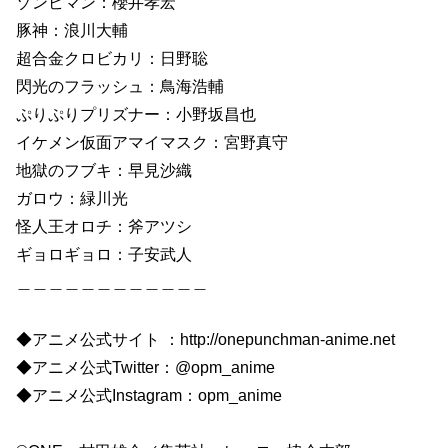
ゾンビマン：櫻井孝宏
豚神：浪川大輔
超合金クロビカリ：日野聡
閃光のフラッシュ：鳥海浩輔
ぷりぷりプリズナー：小野坂昌也
イケメン仮面アマイマスク：宮野真守
地獄のフブキ：早見沙織
ガロウ：緑川光
怪人王オロチ：斧アツシ
ギョロギョロ：子安武人
＿＿＿＿＿＿＿＿＿＿＿＿
◆アニメ公式サイト ：http://onepunchman-anime.net
◆アニメ公式Twitter：@opm_anime
◆アニメ公式Instagram：opm_anime