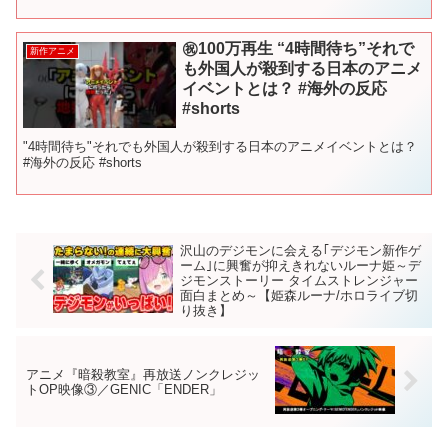
アニメ紹介動画は1ヶ月に1本出していま...
㊗️100万再生 “4時間待ち”それで
新作アニメ
も外国人が殺到する日本のアニメ
イベントとは？ #海外の反応
#shorts
"4時間待ち"それでも外国人が殺到する日本のアニメイベントとは？
#海外の反応 #shorts
沢山のデジモンに会える｢デジモン新作ゲ
ーム｣に興奮が抑えきれないルーナ姫～デ
ジモンストーリー タイムストレンジャー
面白まとめ～【姫森ルーナ/ホロライブ切
り抜き】
アニメ『暗殺教室』再放送ノンクレジッ
トOP映像③／GENIC「ENDER」