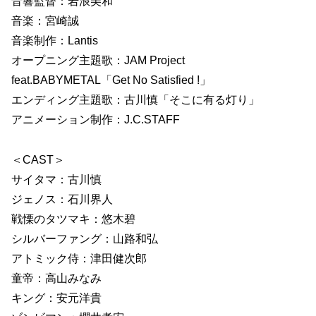
音響監督：岩浪美和
音楽：宮崎誠
音楽制作：Lantis
オープニング主題歌：JAM Project
feat.BABYMETAL「Get No Satisfied !」
エンディング主題歌：古川慎「そこに有る灯り」
アニメーション制作：J.C.STAFF
＜CAST＞
サイタマ：古川慎
ジェノス：石川界人
戦慄のタツマキ：悠木碧
シルバーファング：山路和弘
アトミック侍：津田健次郎
童帝：高山みなみ
キング：安元洋貴