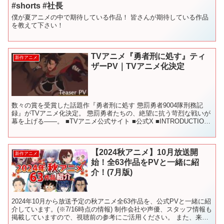
#shorts #社長
僕が夏アニメの中で期待している作品！ 皆さんが期待している作品
を教えて下さい！
TVアニメ『勇者刑に処す』ティ
新作アニメ
ザーPV｜TVアニメ化決定
数々の賞を受賞した話題作『勇者刑に処す 懲罰勇者9004隊刑務記
録』がTVアニメ化決定。 懲罰勇者たちの、絶望に抗う苛烈な戦いが
幕を上げる――。 ■TVアニメ公式サイト ■公式X ■INTRODUCTION
ロケット商会による小説『勇者刑に...
【2024秋アニメ】10月放送開
新作アニメ
始！全63作品をPVと一緒に紹
介！(7月版)
2024年10月から放送予定の秋アニメ全63作品を、公式PVと一緒に紹
介しています。(※7/16時点の情報) 制作会社や声優、スタッフ情報も
掲載していますので、視聴前の参考にご活用ください。 また、来期