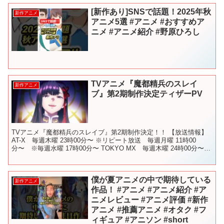
[新作あり]SNSで話題！2025年秋
新作アニメ
アニメ5選 #アニメ #おすすめア
ニメ #アニメ紹介 #野原ひろし
TVアニメ『魔都精兵のスレイ
新作アニメ
ブ』第2期制作決定ティザーPV
TVアニメ『魔都精兵のスレイブ』第2期制作決定！！ 【放送情報】
AT-X 毎週木曜 23時00分〜 ※リピート放送 毎週月曜 11時00
分〜 ※毎週水曜 17時00分〜 TOKYO MX 毎週木曜 24時00分〜
BS朝日 毎週日曜 25...
僕が夏アニメの中で期待している
新作アニメ
作品！ #アニメ #アニメ紹介 #ア
ニメレビュー #アニメ評価 #新作
アニメ #推薦アニメ #オタク #フ
ィギュア #アニソン #short