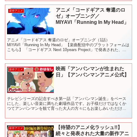
アニメ「コードギアス 奪還のロ
新作アニメ
ゼ」オープニング／
MIYAVI「Running In My Head」
アニメ「コードギアス 奪還のロゼ」オープニング（1話）
MIYAVI「Running In My Head」 【楽曲配信中のプラットフォームは
こちら】 「コードギアス Next 10years Project」で発表された、コ
ードギアスシリ...
映画「アンパンマンが生まれた
新作アニメ
日」【アンパンマンアニメ公式】
テレビシリーズの記念すべき第一話「アンパンマン誕生」をベース
にした、楽しい音楽に満ちた劇場作品です。お子様だけではなくか
つてアンパンマンを観て育った大人の方々にもお楽しみいただけま
す。 【作品情報】 映画「やなせたかしシアター ハルのふえ」...
【待望のアニメ化ラッシュ!!】
新作アニメ
続々と発表された大量の新作アニ