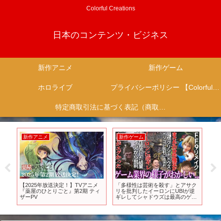
Colorful Creations
日本のコンテンツ・ビジネス
新作アニメ
新作ゲーム
ホロライブ
プライバシーポリシー 【Colorful Creation】
特定商取引法に基づく表記（商取引に関する開示）
新作アニメ
新作ゲーム
新
アニ
【2025年放送決定！】TVアニメ
「多様性は芸術を殺す」とアサク
【お
 #
『薬屋のひとりごと』第2期 ティ
リを批判したイーロンにUBIが逆
11
ア
ザーPV
ギレしてシャドウズは最高のゲー
ム
ニソ
ムと宣言..コンサル拒否でIGN等か
水
ら批判されてる新作さんが色々と
ヤバい..FF9リメイクが分作確定か