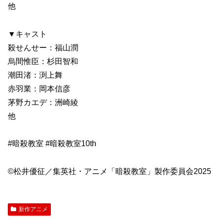
他
▼キャスト
殺せんせー：福山潤
烏間惟臣：杉田智和
潮田渚：渕上舞
赤羽業：岡本信彦
茅野カエデ：洲崎綾
他
#暗殺教室 #暗殺教室10th
©️松井優征／集英社・アニメ「暗殺教室」製作委員会2025
新作アニメ