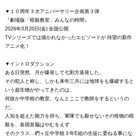
▼１０周年３大アニバーサリー企画第３弾
『劇場版「暗殺教室」みんなの時間』
2026年3月20日(金) 全国公開
TVシリーズでは描かれなかったエピソードが 待望の新作
アニメ化！
▼イントロダクション
ある日突然、月が爆発して七割方蒸発した。
その犯人と称し、しかも来年三月には地球をも爆破すると
いう超生物がやってきたのは、
何故か中学校の教室。なんとここで教師をするというの
だ。
人知を超えた能力を持ち、軍隊でも殺せないその怪物の暗
殺を、各国首脳はやむをえず
そのクラス…椚ヶ丘中学校３年E組の生徒に委ねる事にな