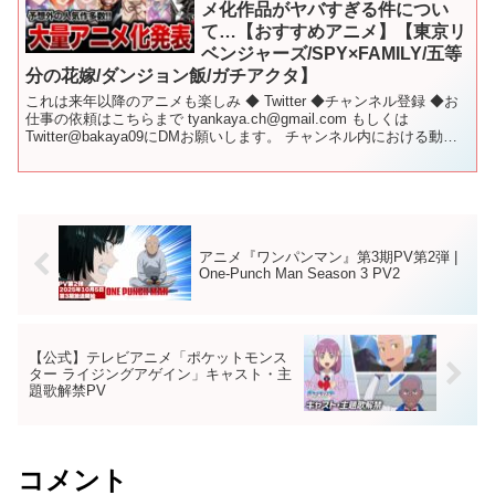
メ化作品がヤバすぎる件につい
て…【おすすめアニメ】【東京リ
ベンジャーズ/SPY×FAMILY/五等
分の花嫁/ダンジョン飯/ガチアクタ】
これは来年以降のアニメも楽しみ ◆ Twitter ◆チャンネル登録 ◆お
仕事の依頼はこちらまで tyankaya.ch@gmail.com もしくは
Twitter@bakaya09にDMお願いします。 チャンネル内における動画
にて使用、掲...
アニメ『ワンパンマン』第3期PV第2弾 |
One-Punch Man Season 3 PV2
【公式】テレビアニメ「ポケットモンス
ター ライジングアゲイン」キャスト・主
題歌解禁PV
コメント