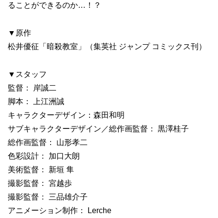
ることができるのか…！？
▼原作
松井優征「暗殺教室」（集英社 ジャンプ コミックス刊）
▼スタッフ
監督： 岸誠二
脚本： 上江洲誠
キャラクターデザイン：森田和明
サブキャラクターデザイン／総作画監督： 黒澤桂子
総作画監督： 山形孝二
色彩設計： 加口大朗
美術監督： 新垣 隼
撮影監督： 宮越歩
撮影監督： 三品雄介子
アニメーション制作： Lerche