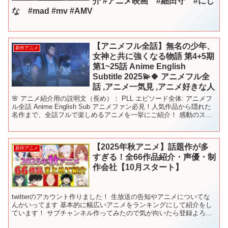
介 #アニメ映画 #細田守 #にし
な #mad #mv #AMV
【アニメフル全話】無名の少年、
新作アニメ
女神と共に強くなる物語 第4+5期
第1~25話 Anime English
Subtitle 2025💫🍀 アニメフル全
話 ,アニメ一気見 ,アニメ好きな人
🌸 アニメ紹介用の説明文（長め）： PLL エピソード全体: アニメフ
ル全話 Anime English Sub アニメファン必見！人気作品から隠れた
名作まで、全話フルで楽しめるアニメを一挙にご紹介！ 感動のスト
ーリー、胸が熱くなるバトルシ...
【2025年秋アニメ】話題作が多
新作アニメ
すぎる！全66作品紹介・声優・制
作会社【10月スタート】
twitterのアカウント作りました！ 生放送の告知やアニメについてな
んかいってます 基本的に幅広いアニメをランキングにして紹介をし
ています！ サブチャンネル作ってみたので気が向いたら登録よろし
くお願いします！ときどき動画あげるかも 令和の...