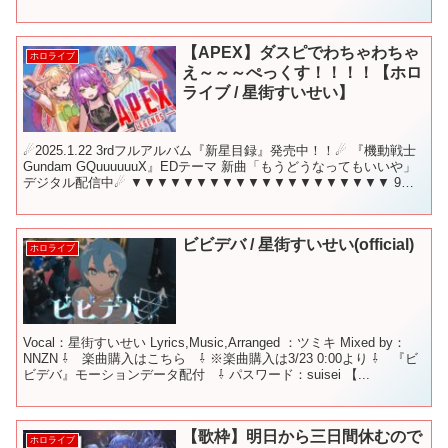
【APEX】ダスピでわちゃわちゃ
ホロライブ
え～～～ぺっくす！！！！【ホロ
ライブ / 星街すいせい】
☄2025.1.22 3rdフルアルバム『新星目録』発売中！！☄ 『機動戦士
Gundam GQuuuuuuX』EDテーマ 新曲「もうどうなってもいいや」
デジタル配信中☄ ▼▼▼▼▼▼▼▼▼▼▼▼▼▼▼▼▼▼▼▼ 9月
11日 22時から！ こ...
ビビデバ / 星街すいせい(official)
ホロライブ
Vocal：星街すいせい Lyrics,Music,Arranged ：ツミキ Mixed by：
NNZN ⇩ 楽曲購入はこちら ⇩ ※楽曲購入は3/23 0:00より ⇩ 『ビ
ビデバ』モーションデータ配付 ⇩ パスワード：suisei 【...
【歌枠】明日から三日間休むので
ホロライブ