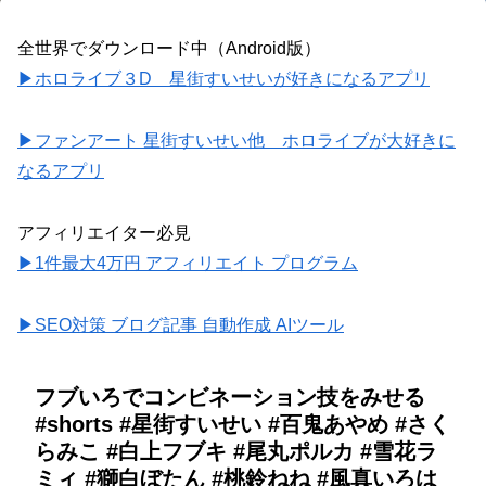
全世界でダウンロード中（Android版）
▶ホロライブ３D 星街すいせいが好きになるアプリ
▶ファンアート 星街すいせい他 ホロライブが大好きに
なるアプリ
アフィリエイター必見
▶1件最大4万円 アフィリエイト プログラム
▶SEO対策 ブログ記事 自動作成 AIツール
フブいろでコンビネーション技をみせる
#shorts #星街すいせい #百鬼あやめ #さく
らみこ #白上フブキ #尾丸ポルカ #雪花ラ
ミィ #獅白ぼたん #桃鈴ねね #風真いろは