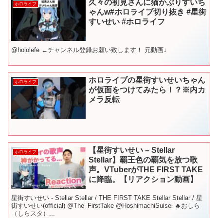
久々の初見さんに猫かぶりすいち
ホロライブ
ゃんw#ホロライブ切り抜き #星街
すいせい #ホロライフ
@hololefe ←チャンネル登録お願い致します！ 元動画↓
ホロライブの星街すいせいちゃん
ホロライブ
が仮面をつけてみたら！？※内カ
メラ反転
【星街すいせい – Stellar
ホロライブ
Stellar】覇王色の覇気を放つ歌
声。VTuberがTHE FIRST TAKE
に降臨。【リアクション動画】
星街すいせい - Stellar Stellar / THE FIRST TAKE Stellar Stellar / 星
街すいせい(official) @The_FirstTake @HoshimachiSuisei 🔥おしら
（しらスタ）...