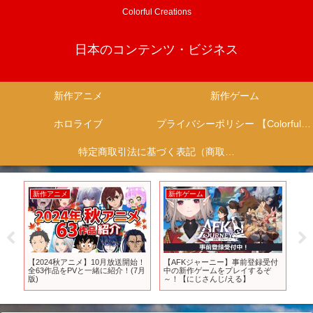
Colorful Creations
日本のコンテンツ・ビジネス
新作アニメ
新作ゲーム
ホロライブ
プライバシーポリシー 【Colorful Creation】
特定商取引法に基づく表記（商取引に関する開示）
新作アニメ
新作ゲーム
新
るべ
【2024秋アニメ】10月放送開始！
【AFKジャーニー】事前登録受付
TV
メ】
全63作品をPVと一緒に紹介！(7月
中の新作ゲームをプレイするぞ
日常
版)
～！【にじさんじ/える】
ラ
、
】