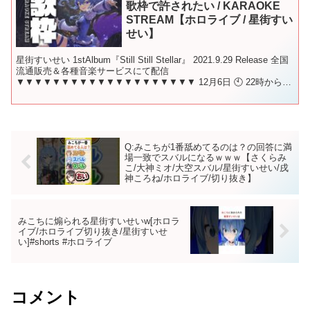
歌枠で許されたい / KARAOKE
STREAM【ホロライブ / 星街すい
せい】
星街すいせい 1stAlbum『Still Still Stellar』 2021.9.29 Release 全国
流通販売＆各種音楽サービスにて配信
▼▼▼▼▼▼▼▼▼▼▼▼▼▼▼▼▼▼▼▼ 12月6日 🕙 22時から！
この放送のことを呟...
Q:みこちが1番舐めてるのは？の回答に満
場一致でスバルになるｗｗｗ【さくらみ
こ/大神ミオ/大空スバル/星街すいせい/戌
神ころね/ホロライブ/切り抜き】
みこちに煽られる星街すいせいw[ホロラ
イブ/ホロライブ切り抜き/星街すいせ
い]#shorts #ホロライブ
コメント