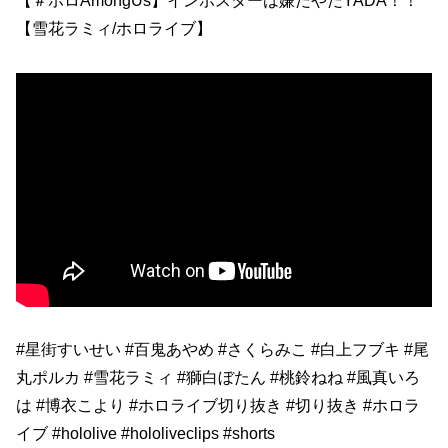
【＃ホロAmongUs】インポスターは嫌だやだYADA！！
【雪花ラミィ/ホロライブ】
#星街すいせい #百鬼あやめ #さくらみこ #白上フブキ #尾
丸ポルカ #雪花ラミィ #獅白ぼたん #桃鈴ねね #風真いろ
は #博衣こより #ホロライブ切り抜き #切り抜き #ホロラ
イブ #hololive #hololiveclips #shorts