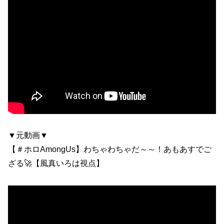
▼元動画▼
【＃ホロAmongUs】わちゃわちゃだ～～！あもあすでご
ざる🚀【風真いろは視点】