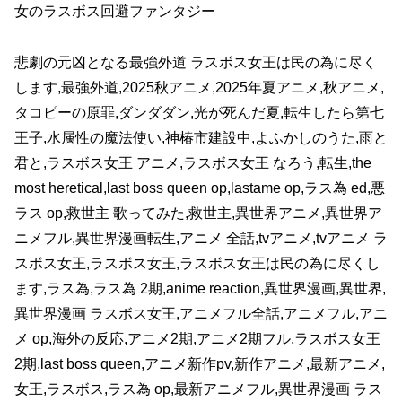
女のラスボス回避ファンタジー
悲劇の元凶となる最強外道 ラスボス女王は民の為に尽く
します,最強外道,2025秋アニメ,2025年夏アニメ,秋アニメ,
タコピーの原罪,ダンダダン,光が死んだ夏,転生したら第七
王子,水属性の魔法使い,神椿市建設中,よふかしのうた,雨と
君と,ラスボス女王 アニメ,ラスボス女王 なろう,転生,the
most heretical,last boss queen op,lastame op,ラス為 ed,悪
ラス op,救世主 歌ってみた,救世主,異世界アニメ,異世界ア
ニメフル,異世界漫画転生,アニメ 全話,tvアニメ,tvアニメ ラ
スボス女王,ラスボス女王,ラスボス女王は民の為に尽くし
ます,ラス為,ラス為 2期,anime reaction,異世界漫画,異世界,
異世界漫画 ラスボス女王,アニメフル全話,アニメフル,アニ
メ op,海外の反応,アニメ2期,アニメ2期フル,ラスボス女王
2期,last boss queen,アニメ新作pv,新作アニメ,最新アニメ,
女王,ラスボス,ラス為 op,最新アニメフル,異世界漫画 ラス