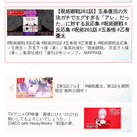
【呪術廻戦261話】五条復活の方
新作アニメ
法ガチでエグすぎる「アレ」だっ
た…に対する反応集 #呪術廻戦 #
反応集 #呪術261話 #五条悟 #乙骨
憂太
#呪術廻戦 #反応集 #呪術261話 #五条悟 #乙骨憂太 #呪術廻戦反応集
＜引用元＞ 芥見下々様（著）／集英社発行『呪術廻戦』 芥見下々様
（著）／集英社発行『週刊少年ジャンプ』 MAPPA様
【第1話フル】「#補助魔法」第1話を期間
限定 無料公開中！
TVアニメOP映像「最後にひとつだけお
願いしてもよろしいでしょうか」｜
CHiCO with HoneyWorks「戦場の華」