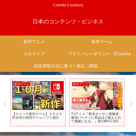
Colorful Creations
日本のコンテンツ・ビジネス
新作アニメ
新作ゲーム
ホロライブ
プライバシーポリシー 【Colorful Creation】
特定商取引法に基づく表記（商取引に関する開示）
新作ゲーム
新作アニメ
新
ア
【スイッチ新作ゲーム】２０２５
TVアニメ『新米オッサン冒険者、
【
年10月の発売ゲームソフト紹介
最強パーティに死ぬほど鍛えられ
ー
て無敵になる。』第1弾PV│2024
と
年7月放送開始！