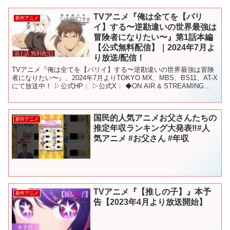
TVアニメ『俺は全てを【パリ
新作アニメ
イ】する〜逆勘違いの世界最強は
冒険者になりたい〜』第1話本編
【公式無料配信】｜2024年7月よ
り放送/配信！
TVアニメ『俺は全てを【パリイ】する〜逆勘違いの世界最強は冒険
者になりたい〜』、2024年7月よりTOKYO MX、MBS、BS11、AT-X
にて放送中！ ▷公式HP： ▷公式X： ◆ON AIR & STREAMING
2024年7月より...
国民的人気アニメお父さんたちの
新作アニメ
推定年収ランキング大発表‼︎#人
気アニメ #お父さん #年収
TVアニメ『【推しの子】』本予
新作アニメ
告【2023年4月より放送開始】