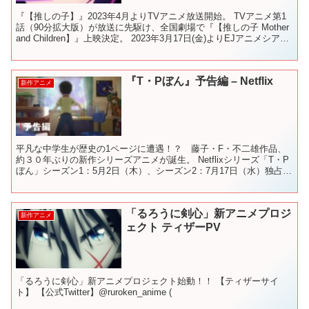
『【推しの子】』2023年4月よりTVアニメ放送開始。 TVアニメ第1
話（90分拡大版）が放送に先駆け、全国劇場で『【推しの子 Mother
and Children】』上映決定。 2023年3月17日(金)よりEJアニメシアタ
ー新宿ほかに...
『T・Pぼん』予告編 – Netflix
新作アニメ
平凡な中学生が歴史の1ページに遭遇！？ 藤子・F・不二雄作品、
約３０年ぶりの新作シリーズアニメが誕生。 Netflixシリーズ「T・P
ぼん」シーズン1：5月2日（木）、シーズン2：7月17日（水）独占配
信スタート 時間を飛び越え、興奮と感動...
「るろうに剣心」新アニメプロジ
新作アニメ
ェクト ティザーPV
「るろうに剣心」新アニメプロジェクト始動！！ 【ティザーサイ
ト】 【公式Twitter】@ruroken_anime (