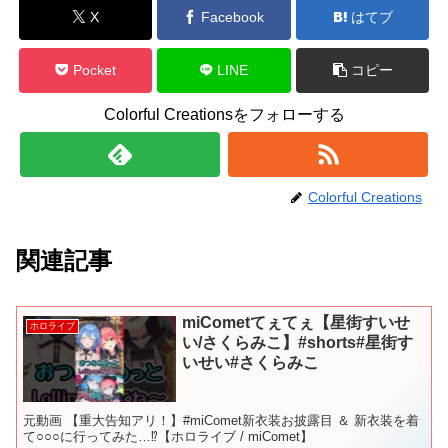
X
Facebook
はてブ
Pocket
LINE
コピー
Colorful Creationsをフォローする
Colorful Creations
関連記事
miCometてぇてぇ【星街すいせ
ホロライブ
い/さくらみこ】#shorts#星街す
いせい#さくらみこ
元動画 【重大告知アリ！】#miComet新衣装お披露目 ＆ 新衣装を着
て○○○に行ってみた…⁉【ホロライブ / miComet】