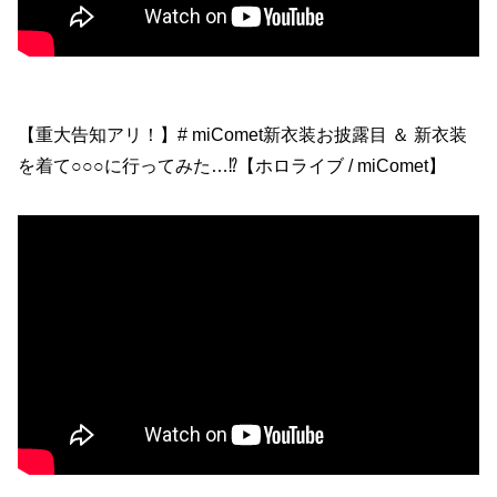
【重大告知アリ！】# miComet新衣装お披露目 ＆ 新衣装
を着て○○○に行ってみた…⁉【ホロライブ / miComet】