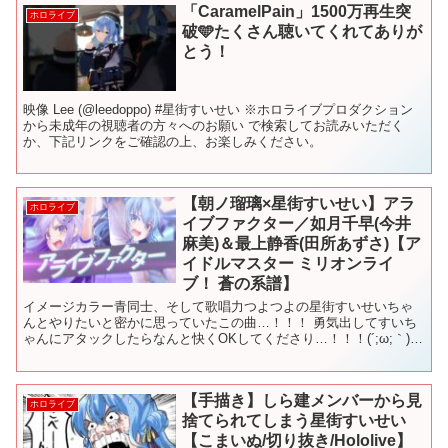
「CaramelPain」1500万再生突
ホロライブ
破🩵たくさん聴いてくれてありが
とう！
映像 Lee (@leedoppo) #星街すいせい ※ホロライブプロダクション
から未成年の視聴者の方々へのお願い で検索してお読みいただく
か、下記リンクをご確認の上、お楽しみください。
【朝ノ瑠璃×星街すいせい】アラ
ホロライブ
イブファクター／如月千早(今井
麻美)＆最上静香(田所あずさ)【ア
イドルマスター ミリオンライ
ブ！ 蒼の系譜】
イメージカラー青同士、そして歌唱力つよつよの星街すいせいちゃ
んとやりたいと密かに思っていたこの曲…！！！ 勇気出してすいち
ゃんにアタックしたらなんと快くOKしてくださり…！！！(´;ω;｀)
歌唱力の殴り合い、耳で楽しんでください！₍₍ ◝...
【手描き】しら建メンバーから見
ホロライブ
捨てられてしまう星街すいせい
【こまいぬ/切り抜き/Hololive】