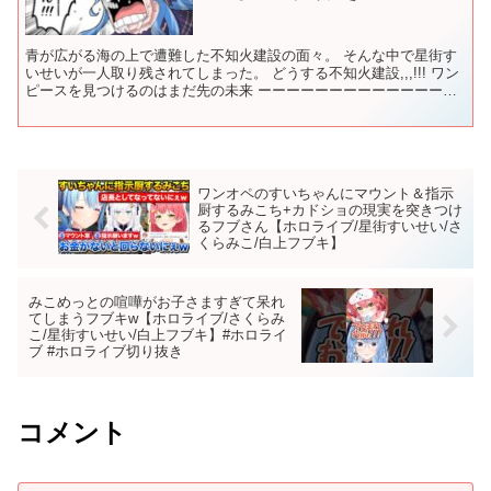
青が広がる海の上で遭難した不知火建設の面々。 そんな中で星街す
いせいが一人取り残されてしまった。 どうする不知火建設,,,!!! ワン
ピースを見つけるのはまだ先の未来 ーーーーーーーーーーーーーー
ーーーーーーーーーーーーーーーーーーーーー ...
ワンオペのすいちゃんにマウント＆指示
厨するみこち+カドショの現実を突きつけ
るフブさん【ホロライブ/星街すいせい/さ
くらみこ/白上フブキ】
みこめっとの喧嘩がお子さますぎて呆れ
てしまうフブキw【ホロライブ/さくらみ
こ/星街すいせい/白上フブキ】#ホロライ
ブ #ホロライブ切り抜き
コメント