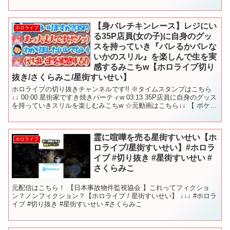
【身バレチキンレース】レジにい
ホロライブ
る35P店員(女の子)に自身のグッ
スを持っていき『バレるかバレな
いかのスリル』を楽しんで生を実
感するみこちw【ホロライブ切り
抜き/さくらみこ/星街すいせい】
ホロライブの切り抜きチャンネルです!! ※タイムスタンプはこちら
↓↓ 00:00 星街家ですき焼きパーティw 03:13 35P店員に自身のグッス
を持っていきスリルを楽しむみこちw ☆元動画はこちら↓↓ 【 ポケモ
ンルビー 】色違い耐久２７...
霊に喧嘩を売る星街すいせい【ホ
ホロライブ
ロライブ/星街すいせい】#ホロラ
イブ #切り抜き #星街すいせい #
さくらみこ
元配信はこちら！ 【日本事故物件監視協会 】これってフィクショ
ン？ノンフィクション？【ホロライブ / 星街すいせい】 ↓↓↓ #ホロラ
イブ #切り抜き #星街すいせい #さくらみこ