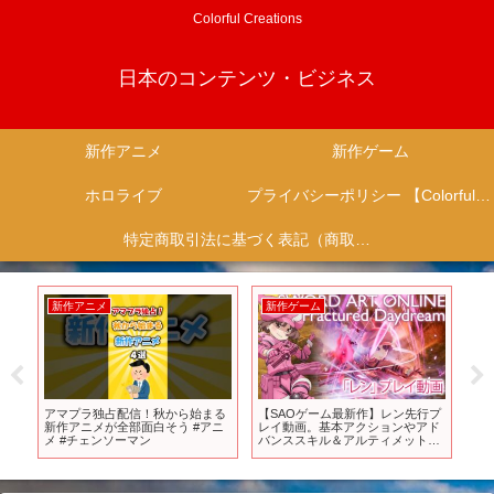
Colorful Creations
日本のコンテンツ・ビジネス
新作アニメ
新作ゲーム
ホロライブ
プライバシーポリシー 【Colorful Creation】
特定商取引法に基づく表記（商取引に関する開示）
新作アニメ
新作ゲーム
新
大
アマプラ独占配信！秋から始まる
【SAOゲーム最新作】レン先行プ
【P
新作アニメが全部面白そう #アニ
レイ動画。基本アクションやアド
作
ム】
メ #チェンソーマン
バンススキル＆アルティメットを
ウ
紹介！『ソードアート・オンライ
く
ン フラクチュアード デイドリー
ム（#SAOFD）』