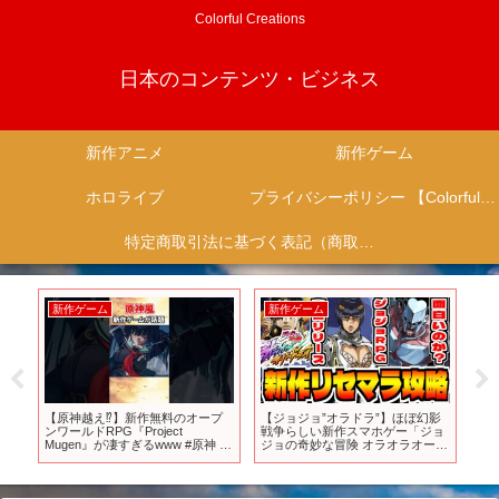
Colorful Creations
日本のコンテンツ・ビジネス
新作アニメ
新作ゲーム
ホロライブ
プライバシーポリシー 【Colorful Creation】
特定商取引法に基づく表記（商取引に関する開示）
新作ゲーム
新作ゲーム
新
る
【原神越え⁉】新作無料のオープ
【ジョジョ”オラドラ”】ほぼ幻影
T
ンワールドRPG『Project
戦争らしい新作スマホゲー「ジョ
の教
Mugen』が凄すぎるwww #原神 #
ジョの奇妙な冒険 オラオラオーバ
プロジェクトムゲン #新作ゲーム
ードライブ」でリセマラ攻略配信
#アイドル #yoasobi #まがれつ
【最強模索】