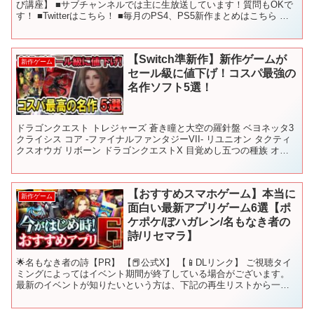
び講座】 ■サブチャンネルでは主に生放送しています！質問もOKで
す！ ■Twitterはこちら！ ■毎月のPS4、PS5新作まとめはこちら 〇
使用しているBGM - - -...
【Switch準新作】新作ゲームが
新作ゲーム
セール級に値下げ！コスパ最強の
名作ソフト5選！
ドラゴンクエスト トレジャーズ 蒼き瞳と大空の羅針盤 ベヨネッタ3
クライシス コア -ファイナルファンタジーVII- リユニオン タクティ
クスオウガ リボーン ドラゴンクエストX 目覚めし五つの種族 オフ
ライン チャンネル登録はこちら →...
【おすすめスマホゲーム】本当に
新作ゲーム
面白い最新アプリゲーム6選【ポ
ケポケ/ぽハガレン/名もなき者の
詩/リセマラ】
🌟名もなき者の詩【PR】 【📕公式X】 【📱DLリンク】 ご視聴タイ
ミングによってはイベント期間が終了している場合がございます。
最新のイベントが知りたいという方は、下記の再生リストから一番
上の動画をご視聴ください！ 下記のページでは、話題...