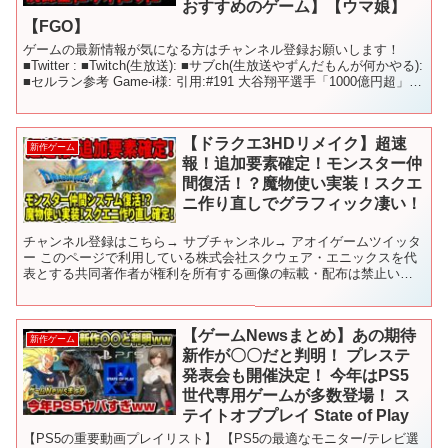
おすすめのゲーム】【ウマ娘】
【FGO】
ゲームの最新情報が気になる方はチャンネル登録お願いします！
■Twitter : ■Twitch(生放送): ■サブch(生放送やずんだもんが何かやる):
■セルラン参考 Game-i様: 引用:#191 大谷翔平選手「1000億円超」契
約...
【ドラクエ3HDリメイク】超速
新作ゲーム
報！追加要素確定！モンスター仲
間復活！？魔物使い実装！スクエ
ニ作り直しでグラフィック凄い！
チャンネル登録はこちら→ サブチャンネル→ アオイゲームツイッタ
ー このページで利用している株式会社スクウェア・エニックスを代
表とする共同著作者が権利を所有する画像の転載・配布は禁止いた
します。 © ARMOR PROJECT/BIRD S...
【ゲームNewsまとめ】あの期待
新作ゲーム
新作が〇〇だと判明！ プレステ
発表会も開催決定！ 今年はPS5
世代専用ゲームが多数登場！ ス
テイトオブプレイ State of Play
【PS5の重要動画プレイリスト】 【PS5の最適なモニター/テレビ選