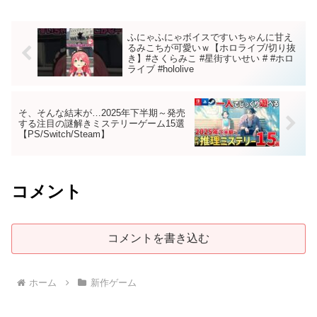
ふにゃふにゃボイスですいちゃんに甘え
るみこちが可愛いｗ【ホロライブ/切り抜
き】#さくらみこ #星街すいせい # #ホロ
ライブ #hololive
そ、そんな結末が…2025年下半期～発売
する注目の謎解きミステリーゲーム15選
【PS/Switch/Steam】
コメント
コメントを書き込む
ホーム
新作ゲーム