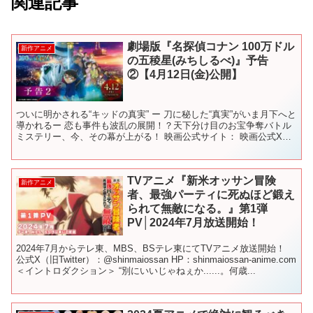
関連記事
劇場版『名探偵コナン 100万ドル
新作アニメ
の五稜星(みちしるべ)』予告
②【4月12日(金)公開】
ついに明かされる“キッドの真実” ー 刀に秘した“真実”がいま月下へと
導かれるー 恋も事件も波乱の展開！？天下分け目のお宝争奪バトル
ミステリー、今、その幕が上がる！ 映画公式サイト： 映画公式X：
公式Instagram： 公式TikTok...
TVアニメ『新米オッサン冒険
新作アニメ
者、最強パーティに死ぬほど鍛え
られて無敵になる。』第1弾
PV│2024年7月放送開始！
2024年7月からテレ東、MBS、BSテレ東にてTVアニメ放送開始！
公式X（旧Twitter）：@shinmaiossan HP：shinmaiossan-anime.com
＜イントロダクション＞ “別にいいじゃねぇか......。何歳...