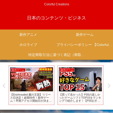
Colorful Creations
日本のコンテンツ・ビジネス
新作アニメ
新作ゲーム
ホロライブ
プライバシーポリシー 【Colorful Creation】
特定商取引法に基づく表記（商取引に関する開示）
新作ゲーム
新作ゲーム
新
【Enshrouded 霧の王国】リリー
【買って良かった】PS5の楽しか
異世
売と
ス日決定！超期待作！新作ゲー
ったゲームソフトTOP15をランキ
Ani
パ
ム！早期アクセス開始日が決まり
ングで紹介します！【PS5おすす
ッド
ました！新作オープンワールドサ
めゲーム紹介】
バイバルクラフトゲーム！【2024
年の新作ゲーム】Steam・PCゲー
ム