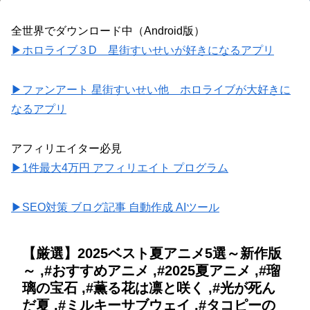
全世界でダウンロード中（Android版）
▶ホロライブ３D 星街すいせいが好きになるアプリ
▶ファンアート 星街すいせい他 ホロライブが大好きに
なるアプリ
アフィリエイター必見
▶1件最大4万円 アフィリエイト プログラム
▶SEO対策 ブログ記事 自動作成 AIツール
【厳選】2025ベスト夏アニメ5選～新作版
～ ,#おすすめアニメ ,#2025夏アニメ ,#瑠
璃の宝石 ,#薫る花は凛と咲く ,#光が死ん
だ夏 ,#ミルキーサブウェイ ,#タコピーの