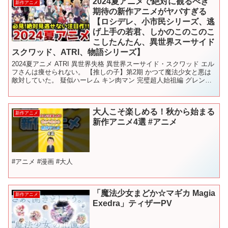
2024夏アニメで絶対に観るべき
新作アニメ
期待の新作アニメがヤバすぎる
【ロシデレ、小市民シリーズ、逃
げ上手の若君、しかのこのこのこ
こしたんたん、異世界スーサイド
スクワッド、ATRI、物語シリーズ】
2024夏アニメ ATRI 異世界失格 異世界スーサイド・スクワッド エル
フさんは痩せられない。 【推しの子】第2期 かつて魔法少女と悪は
敵対していた。 疑似ハーレム キン肉マン 完璧超人始祖編 グレンダ
イザーU この世界は不完全すぎる し...
大人こそ楽しめる！秋から始まる
新作アニメ
新作アニメ4選 #アニメ
#アニメ #漫画 #大人
「魔法少女まどか☆マギカ Magia
新作アニメ
Exedra」ティザーPV