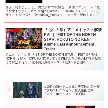
さぁ、開きましょう。"魔法少女"の記憶を。 新作アプリゲーム「魔
法少女まどか☆マギカ Magia Exedra」、 2024年リリース。 ☆公式
サイト： ☆公式X：@madoka_exedra（ ） ☆企画・配信：アニプレ
ックス 開発：ポケ...
『北斗の拳』アニメキャスト解禁
新作アニメ
PV!!｜“FIST OF THE NORTH
STAR: HOKUTO NO KEN”
Anime Cast Announcement
Trailer
アニメ『北斗の拳 -FIST OF THE NORTH STAR-』 FIST OF THE
NORTH STAR: HOKUTO NO KEN” 9月13日"北斗の拳の日"特別配信
にて解禁された、 北斗四兄弟のキャスト解禁PVを公開!! ...
⚔️10月の新作アニメ異世界冒険の完全新
作フルコレクション、超大量配信中！
「ログ・ホライズン 円卓崩壊」