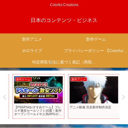
Colorful Creations
日本のコンテンツ・ビジネス
新作アニメ
新作ゲーム
ホロライブ
プライバシーポリシー 【Colorful Creation】
特定商取引法に基づく表記（商取引に関する開示）
新作ゲーム
新作アニメ
新
３
【PS5/PS4おすすめゲーム】プレ
アニメ銀魂 完全新作制作決定
⚔️
ステ激安セールソフト20選！新作
完
オープンワールドや人気RPGが最
量
大90%OFF！【Switch/PC/Xbox】
卓