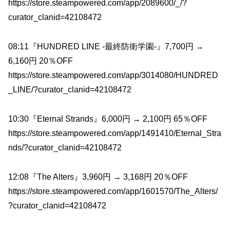
https://store.steampowered.com/app/2089600/_/?
curator_clanid=42108472
08:11『HUNDRED LINE -最終防衛学園-』7,700円 →
6,160円 20％OFF
https://store.steampowered.com/app/3014080/HUNDRED
_LINE/?curator_clanid=42108472
10:30『Eternal Strands』6,000円 → 2,100円 65％OFF
https://store.steampowered.com/app/1491410/Eternal_Stra
nds/?curator_clanid=42108472
12:08『The Alters』3,960円 → 3,168円 20％OFF
https://store.steampowered.com/app/1601570/The_Alters/
?curator_clanid=42108472