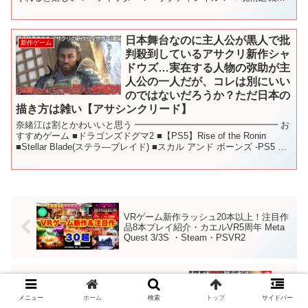
MOD再生リスト ▼MOD製作者様(オル...
日本舞台なのに主人公が黒人で批
新作ゲーム
判殺到しているアサクリ新作シャ
ドウズ…実在する人物の弥助が主
人公の一人だが、コレは別にいい
のではないだろうか？ただ日本の
描き方は雑い【アサシンクリード】
奈緒江は割とかわいいと思う ━━━━━━━━━━━━━━━━ お
すすめゲーム ■ドラゴンズドグマ2 ■【PS5】Rise of the Ronin
■Stellar Blade(ステラ―ブレイド) ■スカル アンド ボーンズ -PS5 ■
新...
VRゲーム新作ラッシュ20本以上！注目作
品8本プレイ紹介・カエルVR5周年 Meta
Quest 3/3S ・Steam・PSVR2
【Switch最新作】大人に刺さる！注目の
メニュー
ホーム
検索
トップ
サイドバー
期待作12選【Switch2/Switch】