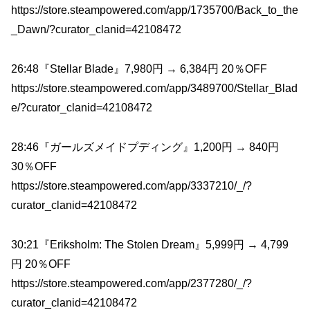
https://store.steampowered.com/app/1735700/Back_to_the
_Dawn/?curator_clanid=42108472
26:48『Stellar Blade』7,980円 → 6,384円 20％OFF
https://store.steampowered.com/app/3489700/Stellar_Blad
e/?curator_clanid=42108472
28:46『ガールズメイドプディング』1,200円 → 840円
30％OFF
https://store.steampowered.com/app/3337210/_/?
curator_clanid=42108472
30:21『Eriksholm: The Stolen Dream』5,999円 → 4,799
円 20％OFF
https://store.steampowered.com/app/2377280/_/?
curator_clanid=42108472