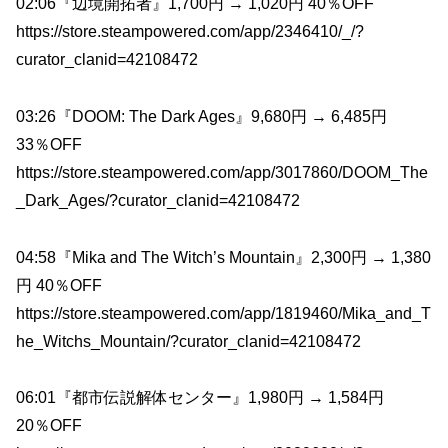
02:06『辺境開拓者』1,700円 → 1,020円 40％OFF
https://store.steampowered.com/app/2346410/_/?
curator_clanid=42108472
03:26『DOOM: The Dark Ages』9,680円 → 6,485円
33％OFF
https://store.steampowered.com/app/3017860/DOOM_The
_Dark_Ages/?curator_clanid=42108472
04:58『Mika and The Witch’s Mountain』2,300円 → 1,380
円 40％OFF
https://store.steampowered.com/app/1819460/Mika_and_T
he_Witchs_Mountain/?curator_clanid=42108472
06:01『都市伝説解体センター』1,980円 → 1,584円
20％OFF