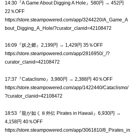
14:30『A Game About Digging A Hole』580円 → 452円
22％OFF
https://store.steampowered.com/app/3244220/A_Game_A
bout_Digging_A_Hole/?curator_clanid=42108472
16:09『妖之郷』2,199円 → 1,429円 35％OFF
https://store.steampowered.com/app/2816950/_/?
curator_clanid=42108472
17:37『Cataclismo』3,980円 → 2,388円 40％OFF
https://store.steampowered.com/app/1422440/Cataclismo/
?curator_clanid=42108472
18:53『龍が如く８外伝 Pirates in Hawaii』6,930円 →
4,158円 40％OFF
https://store.steampowered.com/app/3061810/8_Pirates_in