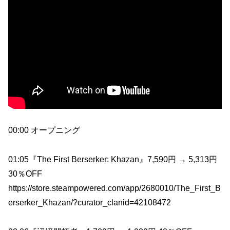
00:00 オープニング
01:05『The First Berserker: Khazan』7,590円 → 5,313円
30％OFF
https://store.steampowered.com/app/2680010/The_First_B
erserker_Khazan/?curator_clanid=42108472