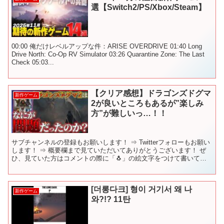
選【Switch2/PS/Xbox/Steam】
00:00 俺だけレベルアップな件：ARISE OVERDRIVE 01:40 Long
Drive North: Co-Op RV Simulator 03:26 Quarantine Zone: The Last
Check 05:03...
【クリア感想】ドラゴンズドグマ
新作ゲーム
2が良いところもあるが”楽しみ
方”が難しいっ…！！
サブチャンネルの登録もお願いします！ ⇒ Twitterフォローもお願い
します！ ⇒ 概要欄まで見ていただいてありがとうございます！ ぜ
ひ、見ていた方はコメントの際に「🐧」の絵文字をつけて書いてい
ただけると、「見てくれているんだな☺️」と幸...
[더롱다크] 형이 거기서 왜 나
新作ゲーム
와?!? 11탄