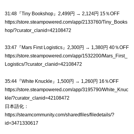
31:48『Tiny Bookshop』2,499円 → 2,124円 15％OFF
https://store.steampowered.com/app/2133760/Tiny_Books
hop/?curator_clanid=42108472
33:47『Mars First Logistics』2,300円 → 1,380円 40％OFF
https://store.steampowered.com/app/1532200/Mars_First_
Logistics/?curator_clanid=42108472
35:44『White Knuckle』1,500円 → 1,260円 16％OFF
https://store.steampowered.com/app/3195790/White_Knuc
kle/?curator_clanid=42108472
日本語化：
https://steamcommunity.com/sharedfiles/filedetails/?
id=3471330617