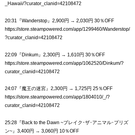
_Hawaii/?curator_clanid=42108472
20:31『Wanderstop』2,900円 → 2,030円 30％OFF
https://store.steampowered.com/app/1299460/Wanderstop/
?curator_clanid=42108472
22:09『Dinkum』2,300円 → 1,610円 30％OFF
https://store.steampowered.com/app/1062520/Dinkum/?
curator_clanid=42108472
24:07『魔王の迷宮』2,300円 → 1,725円 25％OFF
https://store.steampowered.com/app/1804010/_/?
curator_clanid=42108472
25:28『Back to the Dawn ~ブレイク･ザ･アニマル･プリズ
ン~』3,400円 → 3,060円 10％OFF