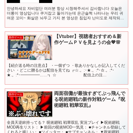
안녕하세요 자비업단 여러분 항상 시청해주셔서 감사합니다 오늘은
더롱이 영상입니다 쿠거잡고 돌아가는데 은근슬쩍 나타나는 우리 귀
여운 꼬미~ 화살은 놔두고 가지 본 영상은 침입자 난이도로 제작되었
으며 원본은 라이브를 참...
【Vtuber】視聴者おすすめ＆新
新作ゲーム
作ゲームＰＶを見ようの会💖🌸
【紹介送る時の注意点】 ・一個ずつ ・歌ありかなしか記入してくだ
さい ・どこに贈るかは配信を見てね ┏☆.。:･★.。:*･☆.。:*･
★.。:*･━━━━━……┓ ☆ 配信上の注
意 ☆ ┗……━━━━━☆.。...
両面宿儺が最強すぎてぶっ飛んで
新作ゲーム
る呪術廻戦の新作対戦ゲーム『呪
術廻戦 戦華双乱』
全員天逆鉾持ってる？ 呪術廻戦 戦華双乱 実況プレイ ▶呪術廻戦
MOD再生リスト： ▶前回の呪術MOD一気見： ■チャンネル登録して
くれると嬉しい： ■ツイッター： ■サブチャンネル： ▼呪術廻戦