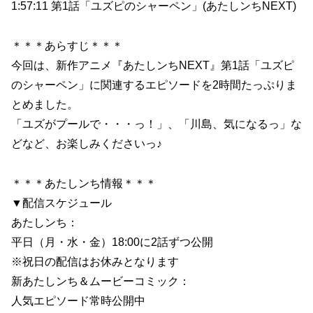
1:57:11 第1話「ユズピのシャーペン」(あたしンちNEXT)
＊＊＊あらすじ＊＊＊
今回は、新作アニメ『あたしンちNEXT』第1話「ユズピ
のシャーペン」に関連するエピソードを2時間たっぷりま
とめました。
「ユズがプールで・・・っ！」、「川島、気になるっ」な
どなど、お楽しみくださいっ♪
＊＊＊あたしンち情報＊＊＊
▼配信スケジュール
あたしンち：
平日（月・水・金）18:00に2話ずつ公開
※祝日の配信はお休みとなります
新あたしンち＆ムービーコミック：
人気エピソード常時公開中