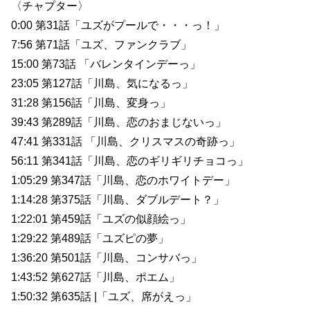
〈チャプター〉
0:00 第31話「ユズがプールで・・・っ！」
7:56 第71話「ユズ、ファンクラブ」
15:00 第73話 「バレンタインデーっ」
23:05 第127話「川島、気になるっ」
31:28 第156話「川島、変身っ」
39:43 第289話「川島、恋のおまじないっ」
47:41 第331話 「川島、クリスマスの奇跡っ」
56:11 第341話「川島、恋のギリギリチョコっ」
1:05:29 第347話「川島、恋のホワイトデー」
1:14:28 第375話「川島、ダブルデート？」
1:22:01 第459話「ユズの似顔絵っ」
1:29:22 第489話「ユズピの夢」
1:36:20 第501話「川島、コンサバっ」
1:43:52 第627話「川島、ポエム」
1:50:32 第635話 |「ユズ、席がえっ」