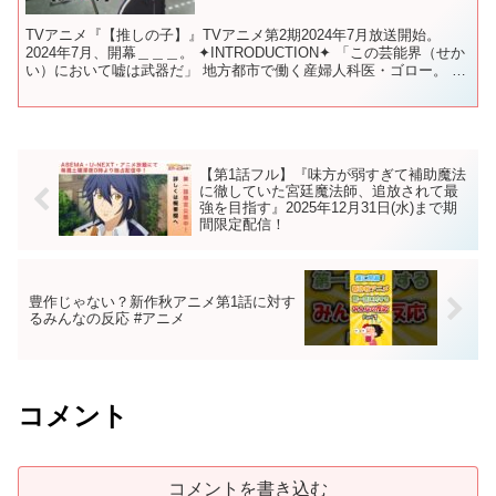
TVアニメ『【推しの子】』TVアニメ第2期2024年7月放送開始。
2024年7月、開幕＿＿＿。 ✦INTRODUCTION✦ 「この芸能界（せか
い）において嘘は武器だ」 地方都市で働く産婦人科医・ゴロー。 あ
る日"推し"のアイドル「B小町...
【第1話フル】『味方が弱すぎて補助魔法
に徹していた宮廷魔法師、追放されて最
強を目指す』2025年12月31日(水)まで期
間限定配信！
豊作じゃない？新作秋アニメ第1話に対す
るみんなの反応 #アニメ
コメント
コメントを書き込む