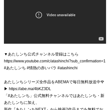
▼あたしンち公式チャンネル登録はこちら
https://www.youtube.com/c/atashinchi?sub_confirmation=1
#あたしンち #情熱の赤いバラ #atashinchi
あたしンちシリーズ全作品をABEMAで毎日無料放送中🌹
▶︎ https://abe.ma/4bKZ3DL
「#あたしンち」公式無料チャンネルではあたしンち・新
あたしンちに加え、
新作『あたしンちNEXT』から映画2作品までを無料でお