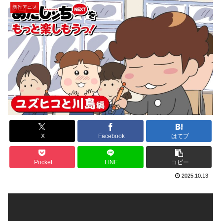
新作アニメ
X
Facebook
はてブ
Pocket
LINE
コピー
2025.10.13