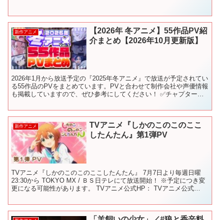
【2026年 冬アニメ】55作品PV紹
新作アニメ
介まとめ【2026年10月更新版】
2026年1月から放送予定の『2025年冬アニメ』で放送が予定されてい
る55作品のPVをまとめています。PVと合わせて制作会社や声優情報
も掲載していますので、ぜひ参考にしてください！ ✅チャプターリ
スト（目次） 0:00 OP 0:05 -...
TVアニメ『しかのこのこのここ
新作アニメ
したんたん』第1弾PV
TVアニメ『しかのこのこのここしたんたん』 7月7日より毎週日曜
23:30から TOKYO MX / ＢＳ日テレにて放送開始！ ※予定につき変
更になる可能性があります。 TVアニメ公式HP： TVアニメ公式
Twitter： TVアニメ公式T...
「羊飼いの少女」／#狼と香辛料