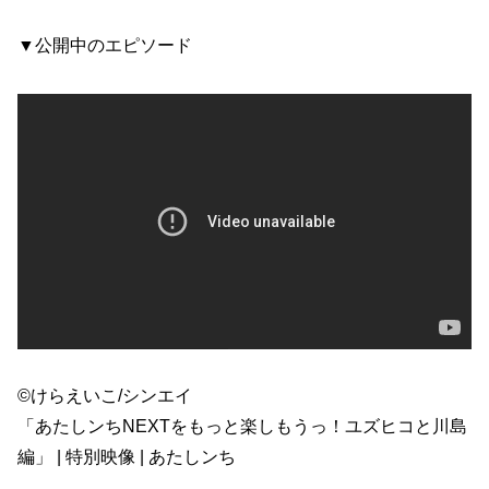
▼公開中のエピソード
©けらえいこ/シンエイ
「あたしンちNEXTをもっと楽しもうっ！ユズヒコと川島
編」 | 特別映像 | あたしンち