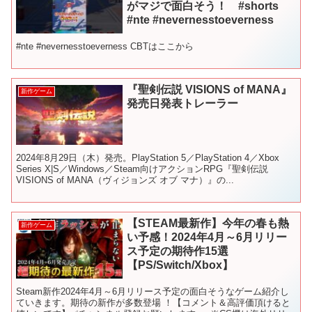
がマジで面白そう！ #shorts
#nte #nevernesstoeverness
#nte #nevernesstoeverness CBTはここから
『聖剣伝説 VISIONS of MANA』
新作ゲーム
発売日発表トレーラー
2024年8月29日（木）発売。PlayStation 5／PlayStation 4／Xbox
Series X|S／Windows／Steam向けアクションRPG『聖剣伝説
VISIONS of MANA（ヴィジョンズ オブ マナ）』の...
【STEAM最新作】今年の春も熱
新作ゲーム
い予感！2024年4月～6月リリー
ス予定の期待作15選
【PS/Switch/Xbox】
Steam新作2024年4月～6月リリース予定の面白そうなゲーム紹介し
ていきます。期待の新作が多数登場 ！【コメント＆高評価頂けると