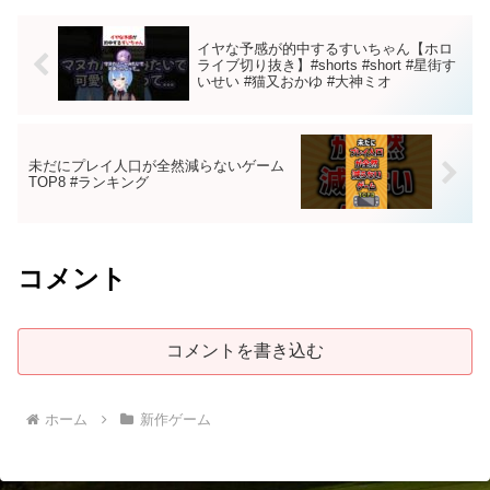
イヤな予感が的中するすいちゃん【ホロ
ライブ切り抜き】#shorts #short #星街す
いせい #猫又おかゆ #大神ミオ
未だにプレイ人口が全然減らないゲーム
TOP8 #ランキング
コメント
コメントを書き込む
ホーム
新作ゲーム