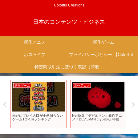
Colorful Creations
日本のコンテンツ・ビジネス
新作アニメ
新作ゲーム
ホロライブ
プライバシーポリシー 【Colorful Creation】
特定商取引法に基づく表記（商取引に関する開示）
新作ゲーム
新作アニメ
新
オブ
未だにプレイ人口が全然減らない
Netflix版『デビルマン』新作アニ
20
エ
ゲームTOP8 #ランキング
メ『DEVILMAN crybaby』特報
ル【
てや
XB