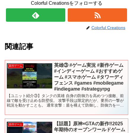
Colorful Creationsをフォローする
Colorful Creations
関連記事
英雄③ #ゲーム実況 #新作ゲーム
新作ゲーム
#インディーゲーム #おすすめゲ
ーム #スマホゲーム #タワーディ
フェンス #games #mobilegame
#indiegame #strategyrpg
【ユニット紹介③】タンクの英雄 自身の防御力を高めつつ接敵、前
線で敵を受け止める防壁役。 攻撃手段は限定的だが、要所の一撃が
戦況を動かすことも。 通常攻撃：盾を構えて防御し、防御力を一時
的に上昇 スキル：盾打ちで単体に小ダメージを与える（火...
【話題】原神×GTAの新作‼2025
新作ゲーム
年期待のオープンワールドゲーム