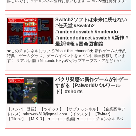
嬉しいです】✅チャンネル登録お願いします → ※CS機は海外リリー
スも含まれています。 【目次】 00:00...
Switch2ソフトは未来に残せない
新作ゲーム
#任天堂 #Switch2
#nintendoswitch #nintendo
#nintendodirect #switch #新作 #
最新情報 #国会図書館
★このチャンネルについて(About this channel)★ 新作ゲームの予約
特典、ゲームグッズ、ゲームイベントをメインに動画投稿していま
す！ リアル店舗（NintendoTokyoやポップアップストアなど）やイ
ベントの動画をお届けし...
パクリ疑惑の新作ゲームが神ゲー
新作ゲーム
すぎる【Palworld/パルワール
ド】#shorts
【メンバー登録】 【ツイッチ】 【サブチャンネル】 【企業案件ア
ドレス】mkr.work819@gmail.com 【インスタ】 【Twitter】
【Tiktok】 【M.K.R】 ▼ニコニコ動画 ▼ニコニコチャンネル #パル
ワールド #...