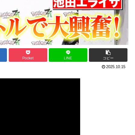
Pocket
LINE
コピー
2025.10.15