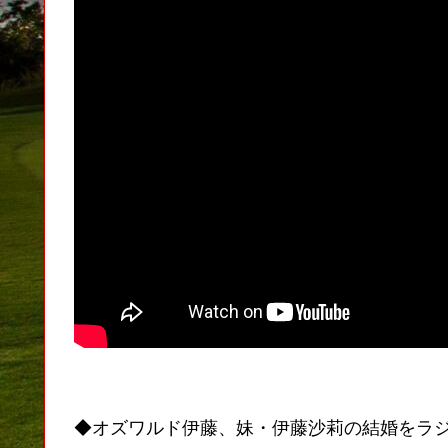
◆オズワルド伊藤、妹・伊藤沙莉の結婚をラ