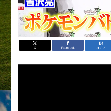
X
Facebook
はてブ