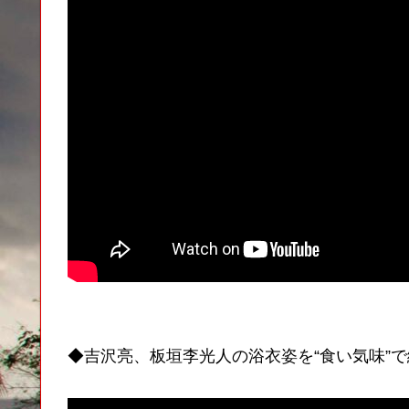
◆吉沢亮、板垣李光人の浴衣姿を“食い気味”