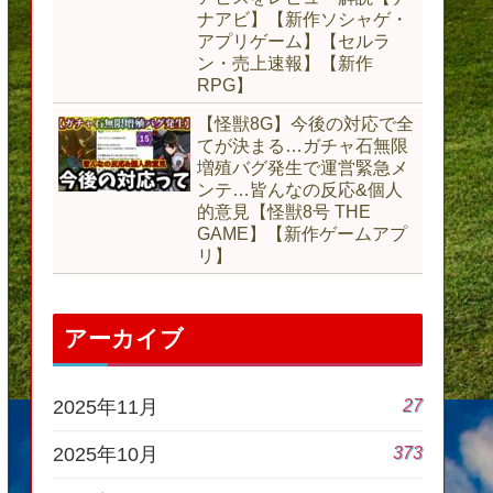
ナアビ】【新作ソシャゲ・
アプリゲーム】【セルラ
ン・売上速報】【新作
RPG】
【怪獣8G】今後の対応で全
てが決まる…ガチャ石無限
増殖バグ発生で運営緊急メ
ンテ…皆んなの反応&個人
的意見【怪獣8号 THE
GAME】【新作ゲームアプ
リ】
アーカイブ
27
2025年11月
373
2025年10月