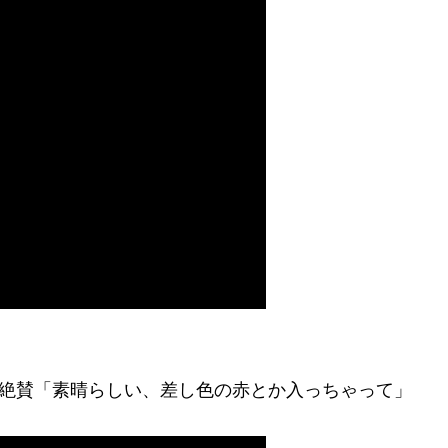
で絶賛「素晴らしい、差し色の赤とか入っちゃって」