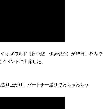
のオズワルド（畠中悠、伊藤俊介）が15日、都内で
売記念イベントに出席した。
大盛り上がり！パートナー選びでわちゃわちゃ