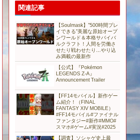
関連記事
【Soulmask】”500時間プレ
イできる”美麗な原始オープ
ンワールド＆本格サバイバ
ルクラフト！人間を労働さ
せたり戦わせたり…やり込
み満載の最新作
【公式】『Pokémon
LEGENDS Z-A』
Announcement Trailer
【FF14モバイル】新作ゲー
ム紹介！（FINAL
FANTASY XIV MOBILE）
#FF14モバイル#ファイナル
ファンタジー#新作#MMO#
スマホ#ゲーム#実況#2025
【調査】ソシャゲ史上最