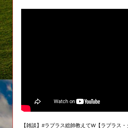
【雑談】#ラプラス総帥教えてW【ラプラス・