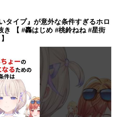
たいタイプ』が意外な条件すぎるホロ
り抜き 【 #轟はじめ #桃鈴ねね #星街
 】