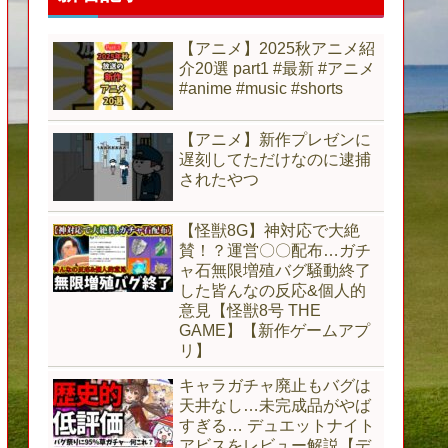
【アニメ】2025秋アニメ紹
介20選 part1 #最新 #アニメ
#anime #music #shorts
【アニメ】新作プレゼンに
遅刻してただけなのに逮捕
されたやつ
【怪獣8G】神対応で大絶
賛！？運営〇〇配布…ガチ
ャ石無限増殖バグ騒動終了
した皆んなの反応&個人的
意見【怪獣8号 THE
GAME】【新作ゲームアプ
リ】
キャラガチャ廃止もバグは
天井なし…未完成品がやば
すぎる… デュエットナイト
アビスをレビュー解説【デ