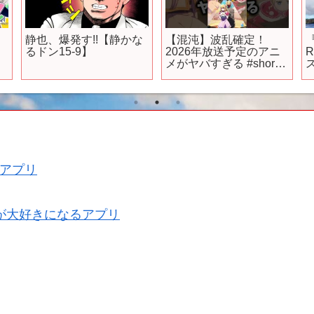
静也、爆発す!!【静かな
【混沌】波乱確定！
キ
るドン15-9】
2026年放送予定のアニ
R
バ
メがヤバすぎる #shorts
#おすすめアニメ #2026
#新作 #続編
アプリ
が大好きになるアプリ