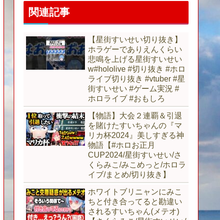
関連記事
【星街すいせい切り抜き】
ホラゲーでありえんくらい
悲鳴を上げる星街すいせい
w#hololive #切り抜き #ホロ
ライブ切り抜き #vtuber #星
街すいせい #ゲーム実況 #
ホロライブ #おもしろ
【物語】大会２連覇＆引退
を賭けたすいちゃんの『マ
リカ杯2024』美しすぎる神
物語【#ホロお正月
CUP2024/星街すいせい/さ
くらみこ/みこめっと/ホロラ
イブ/まとめ/切り抜き】
ホワイトブリニャンにみこ
ちと付き合ってると勘違い
されるすいちゃん(メテオ)