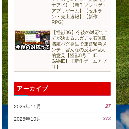
ナアビ】【新作ソシャゲ・
アプリゲーム】【セルラ
ン・売上速報】【新作
RPG】
【怪獣8G】今後の対応で全
てが決まる…ガチャ石無限
増殖バグ発生で運営緊急メ
ンテ…皆んなの反応&個人
的意見【怪獣8号 THE
GAME】【新作ゲームアプ
リ】
アーカイブ
27
2025年11月
373
2025年10月