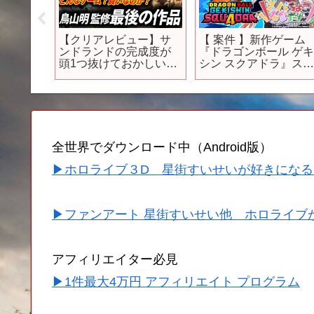
かの..
【クリアレビュー】サ
【 案件 】新作ゲーム
ルヴァ
ンドランドの完成度が
『ドラゴンボール ゲ
みどろ
頭1つ抜けておかしい…
シン スクアドラ』ス
か/超特
鳥山明と開発陣の本気
ちょこるなたんでプレ
ルド紅
を見た【SAND LAND】
イする！！！【ホロラ
ソウルラ
イブ/癒月ちょこ】
ェイン2
目作
】
全世界でダウンロード中（Android版）
▶ホロライブ３D 星街すいせいが好きになる
▶ファンアート 星街すいせい他 ホロライブ
アフィリエイター必見
▶1件最大4万円 アフィリエイト プログラム