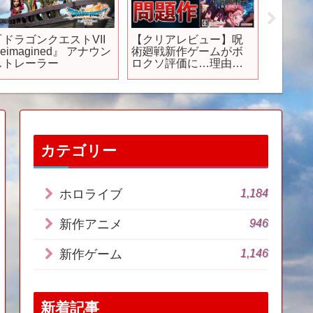
『ドラゴンクエストVII
【クリアレビュー】呪
【 FOA
eimagined』 アナウン
術廻戦新作ゲームがボ
クチー
ストレーラー
ロクソ評価に…理由は
型🌟新
これです【呪術廻戦 戦
だにぇ
華双乱】
【ホロ
こ】
カテゴリー
1,184
ホロライブ
946
新作アニメ
1,146
新作ゲーム
新着記事