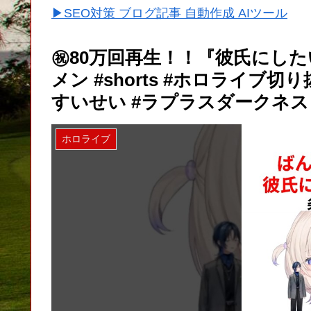
▶SEO対策 ブログ記事 自動作成 AIツール
㊗️80万回再生！！『彼氏にし
メン #shorts #ホロライブ切
すいせい #ラプラスダークネス
ホロライブ